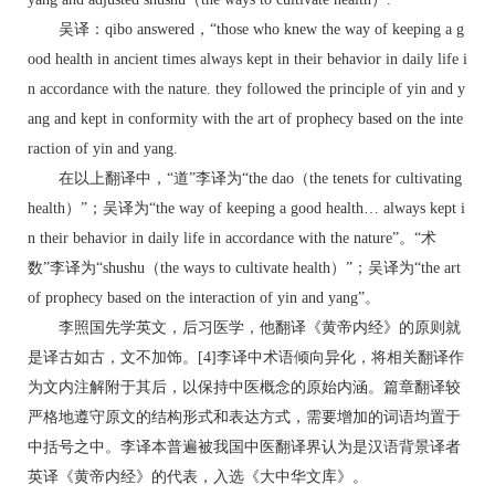
吴译：qibo answered，“those who knew the way of keeping a g
ood health in ancient times always kept in their behavior in daily life i
n accordance with the nature. they followed the principle of yin and y
ang and kept in conformity with the art of prophecy based on the inte
raction of yin and yang.
在以上翻译中，“道”李译为“the dao（the tenets for cultivating
health）”；吴译为“the way of keeping a good health… always kept i
n their behavior in daily life in accordance with the nature”。“术
数”李译为“shushu（the ways to cultivate health）”；吴译为“the art
of prophecy based on the interaction of yin and yang”。
李照国先学英文，后习医学，他翻译《黄帝内经》的原则就
是译古如古，文不加饰。[4]李译中术语倾向异化，将相关翻译作
为文内注解附于其后，以保持中医概念的原始内涵。篇章翻译较
严格地遵守原文的结构形式和表达方式，需要增加的词语均置于
中括号之中。李译本普遍被我国中医翻译界认为是汉语背景译者
英译《黄帝内经》的代表，入选《大中华文库》。