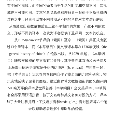
有不同的视域，而不同的译者由于生活的时间和空间不同，其视
域也不可能相同。文本的意义总是和理解者一起处于不断形成的
过程之中，译者可以在不同时期从不同的角度对文本进行解读，
从而激发出在数量和质量上都不尽相同的意象，产生不同的意
义，形成不同的译本，这就为译者提供了重译同一文本的机会。
从1925年dawson节译的《素问》至今，《素问》共正式出版
过13个重译本。而《本草纲目》英文节译本早在1736年便以《the
general history of china》在伦敦出版。从1929 年起，《本草纲
目》陆续被译成的英文版有10多种，其中曾在北京协和医学院及
上海雷士德医学研究院任职的伊博恩（b. e. read）与同事一起，
把《本草纲目》近86%的卷数内容作了较全面的介绍和研究，较
忠实地反映了原著的面貌。最近由罗希文教授领衔的团队翻译的
500余万字的译本是世界首部《本草纲目》全文英译本，中草药
名全部采用汉语拼音、拉丁文名称和英文名称对照的方式，译本
加了大量注释并附上了汉语拼音和wade-giles拼音对照表等八个附
录以帮助读者理解中华医学的精髓。