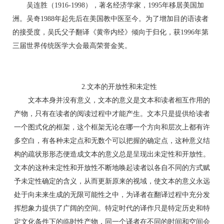
吴连胜（1916-1998），著名经济学家，1995年移居美国加
洲。吴奇1988年起先后在美国教中医至今。为了增加目的语读者
的接受度，吴氏父子翻译《黄帝内经》倾向于归化，获1996年第
三届世界传统医学大会最高荣誉金奖。
转贴于论文联盟 http://www.ybask.com
2.文本的开放性和未定性
文本本身并没有意义，文本的意义是文本和读者相互作用的
产物，只有在读者的阅读过程中才能产生。文本只是提供给读者
一个图式化的框架，这个框架无论在哪一个方向和层次上都有许
多空白，有各种未定点和无数个可以把握的确定点，这种意义结
构的疏状形形态便造成文本的意义总是呈现出未定性和开放性。
文本的这种未定性和开放性不断地唤起读者以各自不同的方式赋
予未定性确定的含义，从而更新原来的视域，使文本的意义永远
处于向未来生成的无限可能性之中，为译者在翻译过程中充分发
挥想象力提供了广阔的空间。特定时代的译作只是特定历史和特
定文化条件下的临时性产物，同一个译者在不同的时间和空间会