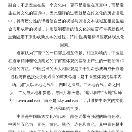
融合，不是发生在某一个文化内，更不是发生在真空中，而是发
生在跨文化的语境中。因此翻译的过程就是在跨文化的历史语境
中，具有历史性的译者使自己的视域与源语文本视域互相发生融
合而形成新的视域，并用浸润着目的语文化的语言符号将新视域
重新固定下来形成新文本的过程，[5]中医典籍翻译应该体现文化
因素。
道家认为宇宙中的一切都是相互依赖、相互影响的，中医是
在道家精神理论所阐述的宇宙整体观的基础上产生的一套治病和
保健的方法。中医提出的天人相应观是关于生命形成与成长衰老
过程与自然接受变化通应的重要命题，是中医整体观的基本内
涵。如“人以天地之气生，四时之法成。”“天地合气，命之曰
人。”“人与天地相参也，与日月相应也。”这几例中“天地”应译
为“heaven and earth”而不是“sky and earth”，以维护中医文的文化
内涵和原始气质。
中医是中国民族文化的代表，颜色词带有强烈的民俗色彩。
中医的五色为：青色、黄色、黑色、赤色和白色。其中青色是中