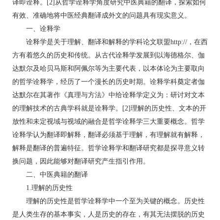
译即诠释。[2]从哲学诠释学角度研究中医典籍的翻译，探索如何
有效、准确地将中医经典翻译成外文的问题具有现实意义。
一、诠释学
诠释学是关于理解、翻译和解释的学科论文联盟http://，在西
方有着悠久的历史和传统。从古代诠释学发展到以海德格尔、伽
达默尔及哈贝马斯和阿佩尔等为主要代表，以本体论为主要取向
的哲学诠释学，经历了一个漫长的历史时期。诠释学科奠定者伽
达默尔在其著作《真理与方法》中给诠释学定义为：研讨对文本
的理解技术的古典学科就是诠释学。[2]理解的历史性、文本的开
放性和未定视域与视域的融合是哲学诠释学三大重要概念。哲学
诠释学认为翻译即解释，翻译必须基于理解，有理解就有解释，
解释是翻译的普遍特征。哲学诠释学和翻译研究都是探寻意义转
换问题，因此能够对翻译研究产生指引作用。
二、中医典籍的翻译
1.理解的历史性
理解的历史性是哲学诠释学中一个至为关键的概念。历史性
是人类生存的基本事实，人是历史的存在，有其无法摆脱的历史