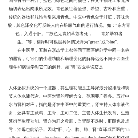
国特有的一种介于蓝色与绿色之间的颜色，在文字描述上常无法
确切表达出肉眼所见效。青色象征着坚强、希望、古朴和庄重，
传统的器物和服饰常常采用青色。中医中青色合于肝脏，其味为
酸，其色泽变化可反映人内在脏腑气血的运行情况。如：“东方青
色，入通于肝。”“故色见青如草兹者死，……青如翠羽者
生。”等，翻译时可根据具体情况译为“green”或“blue”。
在中医里，五脏在形态学上都等同于西医解剖学中同一名称
的器官，可它们的生理功能和病理变化的解释远远不同于西医生
理学和病理学对它们的解释。如“肾”西医学说它是
转贴于论文联
盟 http://www.ybask.com
人体泌尿系统的一个脏器，其生理功能是主导尿液分泌排泄和调
节人体水液代谢。中医对肾的理解含义、范围要广得多。五行中
水与肾相对应，指的是肾在中医中的重要性，肾主持人体水液代
谢，还具有主藏精、主骨、主司二便、主管人体生长发育、生殖
繁衍等生理功能。肾亦为肝之母脏，当肾阴不足时，肝阴也常虚
亏，治母也能治子。因此“肝、心、脾、肺、肾”直译成西医的“th
e liver，the heart，the spleen，the lung and the kidney”而不加任何