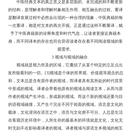
中医经典文本的真正意义是多层面的、未完成的和不断更新
的结构，是理解者和理解对象相互作用、相互融合的过程。重译
是翻译发展过程中必然会出现的一种合理的现象，中医典籍的每
一次重译，都是对文本的再次开掘。正是通过这样不断重译，赋
予了中医典籍新的诠释角度和时代气息，让读者更接近典籍本
身，而不同译本的存在也符合异语读者存在着不同阅读视域的客
观需求。
3.视域与视域的融合
视域就是视力所及的区域，它囊括了从某个特定的立足点出
发所能看到的一切。[3]视域是个体的世界观、价值观等观念的总
和，文本总是含有原作者的视域，而译者具有其所处的时代背景
中形成的视域。译者会带着他原有的视域去阅读文本，从而与原
作者的视域产生冲击，形成新的视域。而这个新的视域还要与目
的语视域碰撞，又产生个完全不同于前面的视域。语言是文化的
载体，文化浸润在语言之中，语言与文化密不可分。人总是生活
在客观历史环境中，人所生存的最基本的环境就是文化，文化无
时无刻不在影响着译者的视域。译者视域与原语文本视域的相互