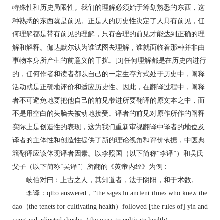
特殊性和历史局限性。我们的理解必须始于筹划熟悉的东西，这
种熟悉的东西就是前见。正是人的历史性决定了人具有前见，任
何理解都是带有前见的理解，只有合理的前见才能达到正确的理
解和解释。伽达默尔认为谁试图去理解，谁就面临着那种并非由
事物本身所产生的前意义的干扰。[3]任何理解都是在历史内进行
的，任何作者和读者都以自己的一定生存方式处于历史中，阐释
活动就是正确地评价和适应历史性。因此，在翻译过程中，阐释
者不可避免地要把他自己的前见带进所要翻译的原文本之中，而
不是用空白的头脑去被动地接受。译者的前见对原作所作的阐释
实际上是创造性的表现，这为我们重新审视翻译中译者的地位及
译者的主体性和创造性提供了新的理论视角和评价依据，中医典
籍翻译应该体现译者因素。以李照国（以下简称“李译”）和吴氏
父子（以下简称“吴译”）所翻的《黄帝内经》为例：
岐伯对曰：上古之人，其知道者，法于阴阳，和于术数。
李译：qibo answered，“the sages in ancient times who knew the
dao（the tenets for cultivating health）followed [the rules of] yin and
yang and adjusted shushu（the ways to cultivate health）.