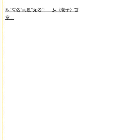
即“有名”而显“无名”——从《老子》首
章…