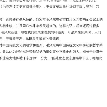
除恶。他的除恶即是行善。所谓‘此言果然不差’，便是这样认识的。
毛泽东读文史古籍批语集》，中央文献出版社1993年版，第74—75
善恶并存是永恒的。1957年毛泽东在省市自治区党委书记会议上的
人相比较，并且同它作斗争发展起来的。这样的话，后来还说过很多
话中，毛泽东还说：现在我们把未来理想想得很美，可是未来到来时，人们
恶，无善即无恶。这既是毛泽东的善恶观。
中国传统文化的继承和创新。毛泽东将中国传统文化中传统的哲学辩
，并以此为理论指导带领我党的革命事业不断走向强大。成长于经济全
不遗余力地将毛泽东这种“一分为二”的处世态度态度继承下去，将如此