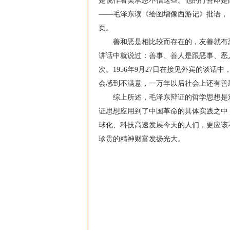
是说作者吴承恩不信这些。他的行善即是
——毛泽东读《绘图增像西游记》批语，《
页。
善和恶是相比较而存在的，友善就有恶，
讲话中就说过：善事、善人是跟恶事、恶
次。1956年9月27日在接见外宾的谈
会感到不满意，一万年以后社会上还有善
综上所述，毛泽东辩证的哲学思想是对
证思想应用到了中国革命的具体实践之中
球化、科技高速发展今天的人们，更应该
珍贵的精神财富发扬光大。