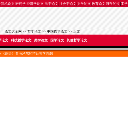
|
|
|
|
|
|
|
|
计算机论文
医药学
经济学论文
法学论文
社会学论文
文学论文
教育论文
理学论文
工学
置：
论文大全网
>>
哲学论文
>>
中国哲学论文
>> 正文
学论文
科技哲学论文
美学论文
国学论文
其他哲学论文
从《论语》看毛泽东的辩证哲学思想