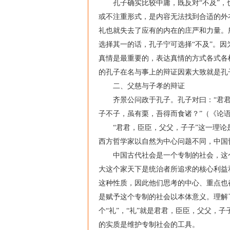
孔子确实比较中庸，既反对“不及”，也
或不注重形式，是内容无法找到合适的外
礼也就失去了应有的内在的庄严和力量。
选择其一的话，孔子宁可选择“不及”。因
真情是最重要的，表达真情的方式各式各
的孔子在名与事上的辩证因素大致就是孔
二、父慈与子孝的辩证
齐景公问政于孔子。孔子对曰：“君君，
子不子，虽有栗，吾得而食诸？”（《论语
“君君，臣臣，父父，子子”这一理论是
西方哲学家以自然为中心问题不同，中国
中国古代社会是一个专制的社会，这个
大这个家天下是统治者所追求的核心利益
这种性质，因此他们思考的中心、重点也
是赋予这个专制的社会以本体意义。理解
个“礼”，“礼”就是君君，臣臣，父父，
的实质是维护专制社会的工具。