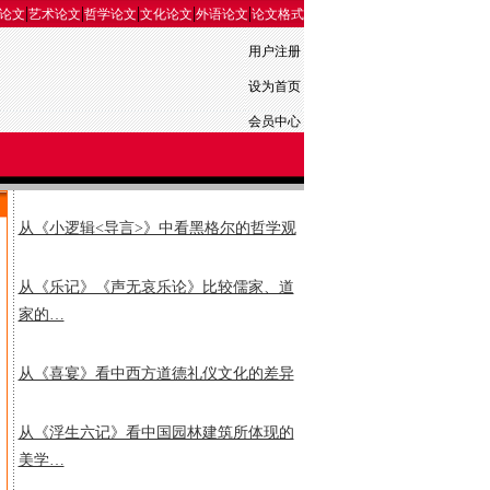
|
|
|
|
|
论文
艺术论文
哲学论文
文化论文
外语论文
论文格式
用户注册
设为首页
会员中心
从《小逻辑<导言>》中看黑格尔的哲学观
从《乐记》《声无哀乐论》比较儒家、道
家的…
从《喜宴》看中西方道德礼仪文化的差异
从《浮生六记》看中国园林建筑所体现的
美学…