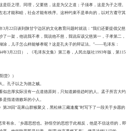
是臣之理。同理，父要慈，这是为父之道；子须孝，这是为子之理。
左右才能和睦，社会才能有秩序。这种约束不是单向的，以对方遵守其
3月22日谈到陕甘宁边区的文化教育问题时就说：“我们还要提倡父慈
吵了一架，他说我不孝，我说他不慈，我说应该父慈第一，子孝第二，
糊涂，儿子怎么样能够孝呢？这是孔夫子的辩证法。”——毛泽东：
4年3月22日），《毛泽东文集》第三卷，人民出版社1993年版，第115
阳货》）
。孔子以之为德之贼。
似忠厚实际没有一点道德原则，只知道媚俗趋时的人。孟子所言大约
多是指道德败坏的小人。
28回“花果山群猴聚义，黑松林三藏逢魔”时写下了一段关于乡愿的
常有余。’乡愿思想也。孙悟空的思想于此相反，他是不信这些的，即