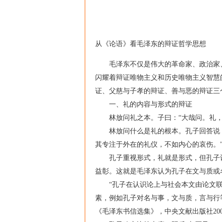
从《论语》看毛泽东的辩证哲学思想
毛泽东不仅是伟大的革命家、政治家、
闪耀着辩证唯物主义和历史唯物主义智慧
证、父慈与子孝的辩证、善与恶的辩证三
一、礼的内容与形式的辩证
林放问礼之本。子曰：“大哉问。礼，与
林放问什么是礼的根本。孔子回答说：
其专注于外在的礼仪，不如内心的哀伤。
孔子重视形式，礼就是形式，但孔子认
益彰。这就是毛泽东认为孔子在文与质或
“孔子在认识论上与社会本文由论文联盟h
素，例如孔子对名与事，文与质，言与行等
《毛泽东书信选集》，中央文献出版社200