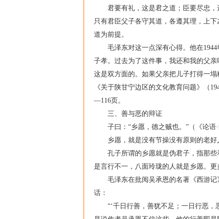
君要有礼，这是君之道；臣要尽忠，这
只有君臣父子各守其道，各遵其理，上下
道为前提。
毛泽东对这一点深有心得。他在1944年
子孝。过去为了这件事，我还和我的父亲
这是双方面的。如果父亲把儿子打得一塌
《关于陕甘宁边区的文化教育问题》（194
—116页。
三、善与恶的辩证
子曰：“乡愿，德之贼也。”（《论语·
乡愿，就是没有节操没有原则的老好人
孔子所谓的乡愿就是伪君子，指那些看
是言行不一，八面玲珑的人就是乡愿。更
毛泽东在批阅吴承恩的名著《西游记》第
话：
“‘千日行善，善犹不足；一日行恶，恶