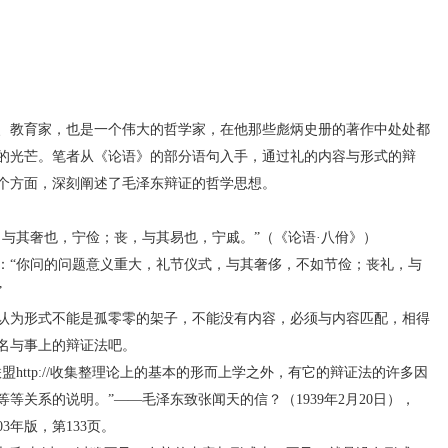
教育家，也是一个伟大的哲学家，在他那些彪炳史册的著作中处处都
的光芒。笔者从《论语》的部分语句入手，通过礼的内容与形式的辩
个方面，深刻阐述了毛泽东辩证的哲学思想。
其奢也，宁俭；丧，与其易也，宁戚。”（《论语·八佾》）
“你问的问题意义重大，礼节仪式，与其奢侈，不如节俭；丧礼，与
”
为形式不能是孤零零的架子，不能没有内容，必须与内容匹配，相得
名与事上的辩证法吧。
ttp://收集整理论上的基本的形而上学之外，有它的辩证法的许多因
等关系的说明。”——毛泽东致张闻天的信？（1939年2月20日），
3年版，第133页。