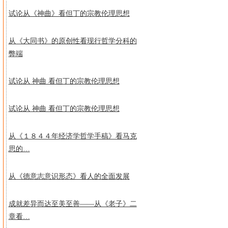
试论从《神曲》看但丁的宗教伦理思想
从《大同书》的原创性看现行哲学分科的
弊端
试论从 神曲 看但丁的宗教伦理思想
试论从 神曲 看但丁的宗教伦理思想
从《１８４４年经济学哲学手稿》看马克
思的…
从《德意志意识形态》看人的全面发展
成就差异而达至美至善——从《老子》二
章看…