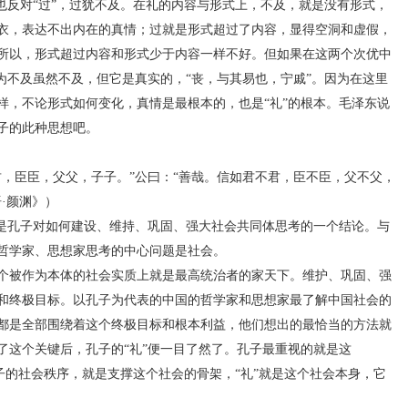
反对“过”，过犹不及。在礼的内容与形式上，不及，就是没有形式，
衣，表达不出内在的真情；过就是形式超过了内容，显得空洞和虚假，
所以，形式超过内容和形式少于内容一样不好。但如果在这两个次优中
为不及虽然不及，但它是真实的，“丧，与其易也，宁戚”。因为在这里
样，不论形式如何变化，真情是最根本的，也是“礼”的根本。毛泽东说
子的此种思想吧。
臣臣，父父，子子。”公曰：“善哉。信如君不君，臣不臣，父不父，
·颜渊》）
孔子对如何建设、维持、巩固、强大社会共同体思考的一个结论。与
哲学家、思想家思考的中心问题是社会。
被作为本体的社会实质上就是最高统治者的家天下。维护、巩固、强
和终极目标。以孔子为代表的中国的哲学家和思想家最了解中国社会的
都是全部围绕着这个终极目标和根本利益，他们想出的最恰当的方法就
了这个关键后，孔子的“礼”便一目了然了。孔子最重视的就是这
子子的社会秩序，就是支撑这个社会的骨架，“礼”就是这个社会本身，它