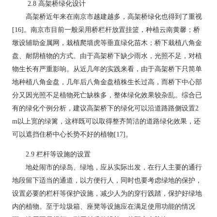
2.8 高架桥绿化设计
高架桥近年来在南京市越建越多，高架桥绿化也得到了重视
[16]。南京市目前一般采用桥栏杆放置挂篮，种植云南黄馨；桥
墩设辅助金属网，栽植爬墙虎等垂直绿化苗木；桥下栽植八角金
盘、耐阴植物的方式。由于高架桥下缺少雨水，光照不足，对植
物生长有严重影响。从近几年的实践来看，由于高架桥下只简单
地种植八角金盘，几年后八角金盘植株生长过高，而桥下中心部
分又因光照不足植物死亡缺株多，整体绿化效果较杂乱。综合已
有的绿化个例分析，建议高架桥下的绿化可以沿道路路侧设置2
m以上宽的绿篱，这样既可以取得整齐简洁的道路绿化效果，还
可以遮挡住桥中心长势不好的植物[17]。
2.9 栏杆等设施的设置
地处闹市的绿岛、绿地，应从实际出发，在行人主要的通行
地段留下适当的通道，以方便行人，同时也要考虑绿地的保护，
设置必要的栏杆等保护设施，减少人为的穿行践踏，保护好绿地
内的植物。至于垃圾箱、座凳等设施应在满足使用功能的情况