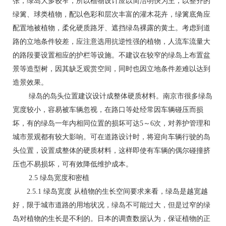
张，绿岛大多较窄，所以植物设计应以简洁明快为主，以整齐的
绿篱、球类植物，配以色彩和层次丰富的灌木花卉，绿篱底角应
配置地被植物，柔化硬质路牙、遮挡绿岛裸露的黄土。考虑到道
路的立地条件较差，应注意选用抗逆性强的植物，人流车流量大
的路段要设置相应的护栏等设施。不建议在较窄的绿岛上布置盆
景等造型树，因其缺乏观赏空间，同时也因立地条件差难以达到
造景效果。
绿岛的岛头位置建议设计成整体硬质材料。南京市很多绿岛
宽度较小，容易被车辆忽视，在路口等处经常因车辆碰压而损
坏，有的绿岛一年内相同位置的损坏可达5～6次，对养护管理和
城市景观都有较大影响。可在道路设计时，将迎向车辆行驶的岛
头位置，设置成整体的硬质材料，这样即使有车辆的偶尔碰撞挤
压也不易损坏，可有效降低维护成本。
2.5 绿岛宽度和密植
2.5.1 绿岛宽度 从植物的生长空间要求来看，绿岛是越宽越
好，限于城市道路的用地状况，绿岛不可能过大，但是过窄的绿
岛对植物的生长是不利的。日本的调查数据认为，保证植物的正