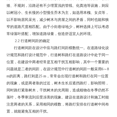
矮、不规则，沿路还有不少埋置浅的管线、化粪池等设施，则应
以树冠小、生长慢的小型慢生乔木为主，如选用本槐、女贞等，
以不影响居民采光，减少树木与房屋之间的矛盾，同时也能和狭
窄的道路尺度相匹配。由于小街巷绿地少，树种选择上可以考虑
常绿落叶搭配，增加道路绿量，创造舒适宜人的环境。
2.2 行道树间距的确定
行道树间距在设计中应与路灯间距模数统一。在道路绿化设
计规范和路灯设计规范中，行道树和路灯在道路设计中处于同一
位置，在建设中两者经常是互相干扰互相影响，其中一个重要的
问题就是二者的间距，在设计规范中行道树的间距一般采用6～8
m的距离，路灯则是25 m，常常会出现行道树和路灯在同一位置
的现象，或是两者靠的过近，树木生长后遮挡路灯，影响照明，
同时路灯紧靠树木，干扰树木的光周期，造成植物在冬季仍然不
落叶，冬季寒流到后受冻害的现象。建议在道路设计和施工时能
注意两者的关系，采用相同的模数，将路灯安排在行道树中间布
置，就能避免互相的干扰。