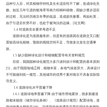
品种引入后，对其植物学特性及生长适应性不了解，造成绿化失
败。如近几年引进的银海枣等南方棕榈科植物，因缺少逐步适应
的过程，无法经历南京冬季的低温，造成损失惨重。再如杜英，
由于引进后长势不好，也处于被淘汰的边缘。[论文网]
1.4 对道路安全要求考虑不足
道路绿化是为道路服务的，但是有的道路因在道路交叉口配
置较高绿化植物，预留的视线空间不足，导致多次发生交通事
故。
1.5 缺少园林绿化设计和植物配置等有关资料规范
目前，我国园林绿化规范大多只谈到设计和配置的基本原则
[5]，由于我国地域辽阔，植物丰富，各地气候差异大，具体设计
不可能做到统一规范，其他城市的优秀个案对南京不具备实际指
导意义。
1.6 道路绿化水平普遍下降
1.6.1 道路绿地率普遍下降 由于城市用地紧张，很多新建道
路都未能按《城市绿化条例》、《道路设计规范》配置绿地，道
路绿地率大都低于10%。旧道路的改造通常采用压缩绿岛来增加