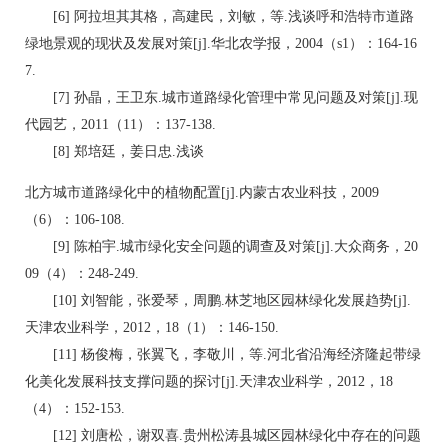
[6] 阿拉坦其其格，高建民，刘敏，等.浅谈呼和浩特市道路
绿地景观的现状及发展对策[j].华北农学报，2004（s1）：164-16
7.
[7] 孙晶，王卫东.城市道路绿化管理中常见问题及对策[j].现
代园艺，2011（11）：137-138.
[8] 郑培廷，姜日忠.浅谈
北方城市道路绿化中的植物配置[j].内蒙古农业科技，2009
（6）：106-108.
[9] 陈柏宇.城市绿化安全问题的调查及对策[j].大众商务，20
09（4）：248-249.
[10] 刘智能，张爱琴，周鹏.林芝地区园林绿化发展趋势[j].
天津农业科学，2012，18（1）：146-150.
[11] 杨俊梅，张翼飞，李敬川，等.河北省沿海经济隆起带绿
化美化发展科技支撑问题的探讨[j].天津农业科学，2012，18
（4）：152-153.
[12] 刘唐松，谢双喜.贵州松涛县城区园林绿化中存在的问题