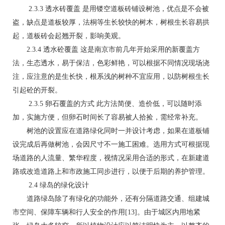
2.3.3 透水砖覆盖 是用镂空道板砖铺设树池，优点是不会被
盗，缺点是道板较厚，法桐等生长较快的树木，树根生长容易拱
起，道板砖会起翘开裂，影响美观。
2.3.4 透水砼覆盖 这是南京市前几年开始采用的新覆盖方
法，生态透水，易于保洁，色彩鲜艳，可以根据不同情况现场浇
注，应注意的是生长快，根系浅的树种不宜应用，以防树根生长
引起砼的开裂。
2.3.5 卵石覆盖的方式 此方法简便、造价低，可以随时添
加，实施方便，但卵石时间长了容易被人拾捡，需经常补充。
树池的设置应在道路绿化同时一并设计考虑，如果在道板铺
设完成后再做树池，会因尺寸不一施工困难。选用方式可根据现
场道路的人流量、繁华程度，视情况采用合适的形式，在新建道
路或改造道路上和市政施工同步进行，以便于后期的养护管理。
2.4 绿岛的绿化设计
道路绿岛除了有绿化的功能外，还有分隔道路交通、组建城
市空间、保障车辆和行人安全的作用[13]。由于城区内用地紧