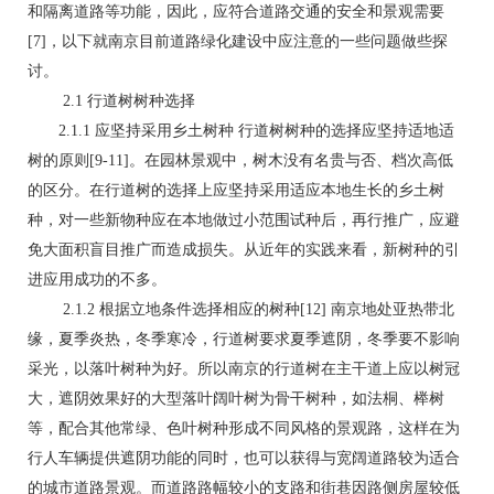
和隔离道路等功能，因此，应符合道路交通的安全和景观需要
[7]，以下就南京目前道路绿化建设中应注意的一些问题做些探
讨。
2.1 行道树树种选择
2.1.1 应坚持采用乡土树种 行道树树种的选择应坚持适地适
树的原则[9-11]。在园林景观中，树木没有名贵与否、档次高低
的区分。在行道树的选择上应坚持采用适应本地生长的乡土树
种，对一些新物种应在本地做过小范围试种后，再行推广，应避
免大面积盲目推广而造成损失。从近年的实践来看，新树种的引
进应用成功的不多。
2.1.2 根据立地条件选择相应的树种[12] 南京地处亚热带北
缘，夏季炎热，冬季寒冷，行道树要求夏季遮阴，冬季要不影响
采光，以落叶树种为好。所以南京的行道树在主干道上应以树冠
大，遮阴效果好的大型落叶阔叶树为骨干树种，如法桐、榉树
等，配合其他常绿、色叶树种形成不同风格的景观路，这样在为
行人车辆提供遮阴功能的同时，也可以获得与宽阔道路较为适合
的城市道路景观。而道路路幅较小的支路和街巷因路侧房屋较低