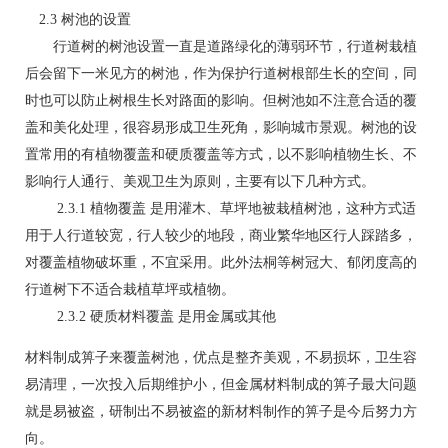
2.3 树池的设置
行道树的树池设置一直是道路绿化的薄弱环节，行道树栽植
后会留下一米见方的树池，作为保护行道树根部生长的空间，同
时也可以防止树根生长对路面的影响。但树池如不注意合适的覆
盖和美化处理，很容易形成卫生死角，影响城市景观。树池的设
置常用的有植物覆盖和硬质覆盖等方式，以不影响植物生长、不
影响行人通行、美观卫生为原则，主要有以下几种方式。
2.3.1 植物覆盖 是用灌木、草坪地被栽植树池，这种方式适
用于人行道较宽，行人较少的地段，商业繁华地区行人踩踏多，
对覆盖植物破坏重，不宜采用。此外法桐等树冠大、郁闭度高的
行道树下不适合栽植草坪或植物。
2.3.2 硬质材料覆盖 是用金属或其他
材料制成箅子来覆盖树池，优点是整齐美观，不易损坏，卫生容
易清理，一次投入后期维护小，但金属材料制成的箅子最大问题
就是易被盗，研制出不易被盗的新材料制作的箅子是今后努力方
向。