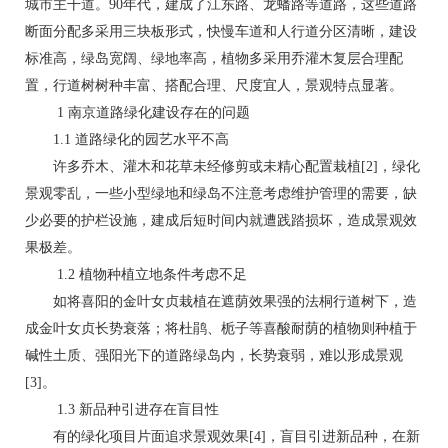
城市主干道。90年代，建成了江东路、龙蟠路等道路，这些道路
断面分配多采用三块板形式，快慢车道和人行道分区清晰，建设
标准高，绿岛宽阔、绿地率高，植物多采用乔灌木复层合理配
置，行道树树种丰富、搭配合理、尺度宜人，景观特点显著。
1 南京道路绿化建设存在的问题
1.1 道路绿化的园艺水平不高
许多乔木、灌木和花草未经修剪或未精心配置栽植[2]，绿化
景观零乱，一些小型绿地和绿岛不注意考虑维护管理的需要，缺
少必要的护栏设施，建成后短时间内就遭践踏损坏，造成景观效
果极差。
1.2 植物种植立地条件考虑不足
如将喜阳的金叶女贞栽植在遮荫效果强的法桐行道树下，造
成金叶女贞长势衰落；将杜鹃、栀子等喜酸耐荫的植物则种植于
碱性土质、强阳光下的道路绿岛内，长势衰弱，难以形成景观
[3]。
1.3 新品种引进存在盲目性
有的绿化项目片面追求景观效果[4]，盲目引进新品种，在新