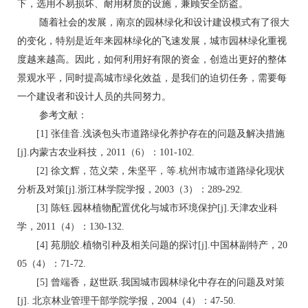
下，选用不易损坏、耐用材质的设施，兼顾安全防盗。
随着社会的发展，南京的园林绿化和设计建设模式有了很大
的变化，特别是近年来园林绿化的飞速发展，城市园林绿化重视
度越来越高。因此，如何利用好有限的资金，创造出更好的整体
景观水平，同时提高城市绿化效益，是我们的迫切任务，需要每
一个建设者和设计人员的共同努力。
参考文献：
[1] 张佳音.浅谈包头市道路绿化养护存在的问题及解决措施
[j].内蒙古农业科技，2011（6）：101-102.
[2] 徐文辉，范义荣，朱坚平，等.杭州市城市道路绿化现状
分析及对策[j].浙江林学院学报，2003（3）：289-292.
[3] 陈钰.园林植物配置优化与城市环境保护[j].天津农业科
学，2011（4）：130-132.
[4] 苑朋皎.植物引种及相关问题的探讨[j].中国林副特产，20
05（4）：71-72.
[5] 曾端香，赵世跃.我国城市园林绿化中存在的问题及对策
[j]. 北京林业管理干部学院学报，2004（4）：47-50.