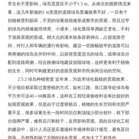
常生长不受影响，绿岛宽度应不小于1.5 m。从南京的观察情况来
看，这几年新做的1 m宽度的道路绿岛普遍效果不好，一旦有个
别植株受到损坏，不宽的绿篱就很难形成整齐的景观，而且过窄
的绿岛内很难栽培球类、小灌木，绿化显得单调缺乏变化，不利
于道路景观的形成。稍大点的灌木枝条容易伸出，占据道路空
间，对行人和车辆的通行有影响。建议一些路幅较窄的道路可以
将两侧的绿岛合并到中间，以获得宽度适当的绿岛，或将绿岛分
配到道路两侧，结合路侧绿地建设游园绿地，这样更有利于植物
的生长，同时可构建更好的道路景观和市民休闲活动的空间。
2.5.2 绿岛种植密度 近年来，为追求绿化栽植的景观效果，
不少项目都采取过度密植的方式，如长江路、珠江路等处绿岛每
平方米可达40～60株苗木，这样在工程结束验收时会有比较好的
短期景观效果，但是由于过度密植后，植物的生长空间和光照严
重不足，很多绿篱生长一段时间后仅剩顶端少部分枝叶，枝下部
分脱脚严重，修剪后只剩枝干，反而影响景观。因此在绿化工程
的建设中，设计人员还是应遵循科学规律和设计规范，避免盲目
跟风，不然既影响了后期的绿化景观，也加大了工程造价。