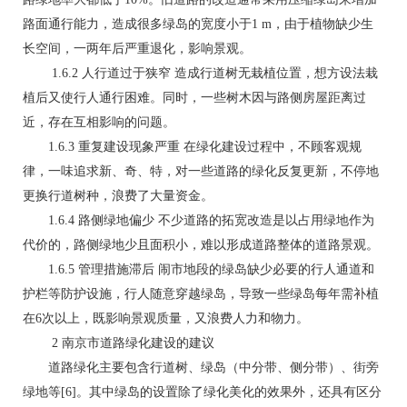
路面通行能力，造成很多绿岛的宽度小于1 m，由于植物缺少生
长空间，一两年后严重退化，影响景观。
1.6.2 人行道过于狭窄 造成行道树无栽植位置，想方设法栽
植后又使行人通行困难。同时，一些树木因与路侧房屋距离过
近，存在互相影响的问题。
1.6.3 重复建设现象严重 在绿化建设过程中，不顾客观规
律，一味追求新、奇、特，对一些道路的绿化反复更新，不停地
更换行道树种，浪费了大量资金。
1.6.4 路侧绿地偏少 不少道路的拓宽改造是以占用绿地作为
代价的，路侧绿地少且面积小，难以形成道路整体的道路景观。
1.6.5 管理措施滞后 闹市地段的绿岛缺少必要的行人通道和
护栏等防护设施，行人随意穿越绿岛，导致一些绿岛每年需补植
在6次以上，既影响景观质量，又浪费人力和物力。
2 南京市道路绿化建设的建议
道路绿化主要包含行道树、绿岛（中分带、侧分带）、街旁
绿地等[6]。其中绿岛的设置除了绿化美化的效果外，还具有区分