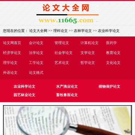
您现在的位置：
论文大全网
>>
理科论文
>>
农林学论文
>>
农业科学论文
论文网首页
会计论文
管理论文
计算机论文
医药学
经济学论文
法学论文
社会学论文
文学论文
教育论文
理学论文
工学论文
艺术论文
哲学论文
文化论文
外语论文
论文格式
农业科学论文
水产渔业论文
植物保护论文
园艺林业论文
畜牧兽医论文