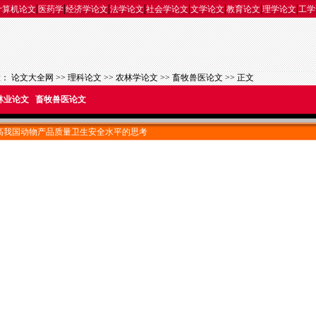
|
|
|
|
|
|
|
|
计算机论文
医药学
经济学论文
法学论文
社会学论文
文学论文
教育论文
理学论文
工学
置：
论文大全网
>>
理科论文
>>
农林学论文
>>
畜牧兽医论文
>> 正文
林业论文
畜牧兽医论文
高我国动物产品质量卫生安全水平的思考