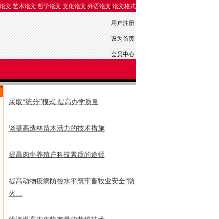
|
|
|
|
|
论文
艺术论文
哲学论文
文化论文
外语论文
论文格式
用户注册
设为首页
会员中心
采取“统分”模式 提高办学质量
谈提高造林苗木活力的技术措施
提高肉牛养殖户科技素质的途径
提高动物疫病防控水平筑牢畜牧业安全“防
火…