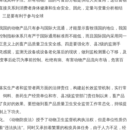
体现其科学性。所有动物产品的可食部分都是供给人类食用，这些食物
直接关系到消费者身体健康和生命安全。因此，定量与变量分析相结
。三是要有利于参与全球
我国的动物产品只有参与国际大流通，才能显示畜牧强国的地位，我国
控制指标体系只有严于国际通用标准而不能低，而且国际国内采用同一
正意义上的畜产品质量卫生安全感。四是要强化市、县2级的监测手
凭感观，监测无设备或设备老化落后的现状，做到监检测重心下移，及
，变事后处罚为事前控制。杜绝有病、有害动物产品流向市场，危害百
实生产者和监管者两方面的法律责任，构建起长效监管机制，实行常
、饲料、兽药生产经营单位和市、县2级监管部门责任制以来，畜产品
了良好的效果。要想做到畜产品质量卫生安全监管工作常态化，持续提
制上下功夫。
。《动物防疫法》授予了动物卫生监督机构执法权，但是单位性质仍
着“违法执法”。同时又承担着繁重的检疫具体任务，由于人力不足，经