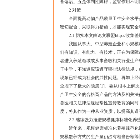
备落后。五是体制性障碍，监管作用不明
2 对策
全面提高动物产品质量卫生安全水平是
密切配合，采取得力措施，才能实现安全
2.1 切实本文由论文联盟http://收
我国从事大、中型养殖企业和小规模养
们有知识、有能力、有技术，正在为保障
者进入养殖领域或从事畜牧相关行业生产
干中学，不知道应该遵守哪些法律法规，
现象已经成为社会的共性问题。再加上经
全埋下了极大的隐患[1]。要从根本上
产卫生安全的合格畜产品的方法及相关法
兽医相关法律法规经常性宣传教育的同时
度，将其作为一种从业资质，以提高其遵
2.2 继续强力推进规模健康标准化养
近年来，规模健康标准化养殖规范化经
规模散养方式的生产量仍占有相当份额等问