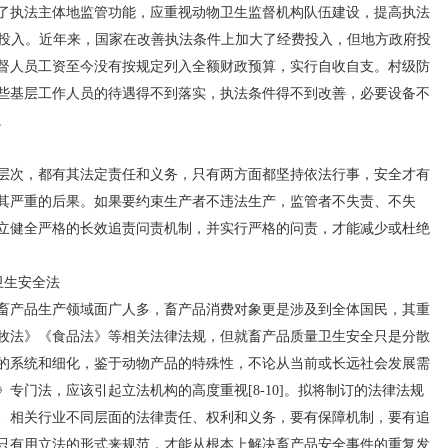
了执法主体地监管功能，应重视动物卫生监督机构队伍建设，提高执法
经费投入。近年来，国家在改善执法条件上加大了经费投入，但地方政府投
督人员工资至今没有按规定列入全额财政预算，实行自收自支。村级防
些基层工作人员的待遇得不到落实，执法条件得不到改善，必要设备不
。
次，都有其法定责任和义务，只有两方面都坚持依法行事，安全才有
其严重的后果。如果要约束生产者不违法生产，监管者不失责、不失
立健全严格的长效追责问责机制，并实行严格的问责，才能减少或杜绝
卫生安全法
产品生产领域面广人多，畜产品消费对象更是涉及到全体国民，其重
牧法》《食品法》等相关法律法规，但就畜产品质量卫生安全只是分散
的系统和细化，鉴于动物产品的特殊性，不论从当前或长远社会发展需
专门法，应该引起立法机构的高度重视[8-10]。拟将制订的法律法规
、相关行业不同层面的法律责任、权利和义务，要有保障机制，要有追
只有用立法的形式来规范，才能从根本上解决畜产品安全事件的重复发