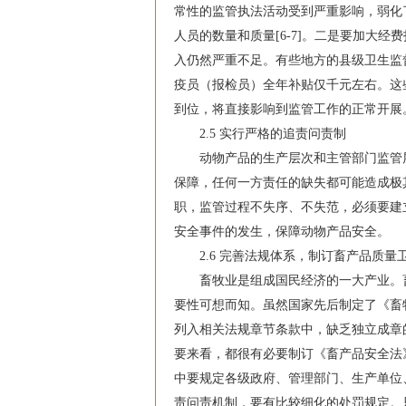
常性的监管执法活动受到严重影响，弱化
人员的数量和质量[6-7]。二是要加大
入仍然严重不足。有些地方的县级卫生监
疫员（报检员）全年补贴仅千元左右。这
到位，将直接影响到监管工作的正常开展
2.5 实行严格的追责问责制
动物产品的生产层次和主管部门监管层
保障，任何一方责任的缺失都可能造成极
职，监管过程不失序、不失范，必须要建
安全事件的发生，保障动物产品安全。
2.6 完善法规体系，制订畜产品质量
畜牧业是组成国民经济的一大产业。畜
要性可想而知。虽然国家先后制定了《畜
列入相关法规章节条款中，缺乏独立成章
要来看，都很有必要制订《畜产品安全法》
中要规定各级政府、管理部门、生产单位
责问责机制，要有比较细化的处罚规定。