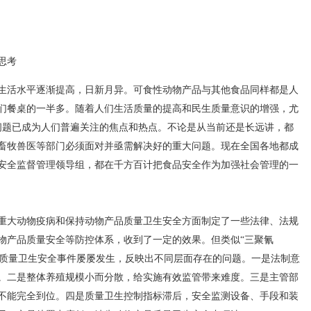
思考
活水平逐渐提高，日新月异。可食性动物产品与其他食品同样都是人
们餐桌的一半多。随着人们生活质量的提高和民生质量意识的增强，尤
问题已成为人们普遍关注的焦点和热点。不论是从当前还是长远讲，都
畜牧兽医等部门必须面对并亟需解决好的重大问题。现在全国各地都成
安全监督管理领导组，都在千方百计把食品安全作为加强社会管理的一
大动物疫病和保持动物产品质量卫生安全方面制定了一些法律、法规
物产品质量安全等防控体系，收到了一定的效果。但类似“三聚氰
素等质量卫生安全事件屡屡发生，反映出不同层面存在的问题。一是法制意
。二是整体养殖规模小而分散，给实施有效监管带来难度。三是主管部
不能完全到位。四是质量卫生控制指标滞后，安全监测设备、手段和装