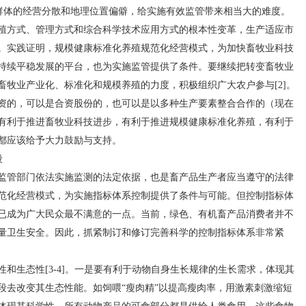
一群体的经营分散和地理位置偏僻，给实施有效监管带来相当大的难度。
殖方式、管理方式和综合科学技术应用方式的根本性变革，生产适应市
。实践证明，规模健康标准化养殖规范化经营模式，为加快畜牧业科技
持续平稳发展的平台，也为实施监管提供了条件。要继续把转变畜牧业
畜牧业产业化、标准化和规模养殖的力度，积极组织广大农户参与[2]。
资的，可以是合资股份的，也可以是以多种生产要素整合合作的（现在
有利于推进畜牧业科技进步，有利于推进规模健康标准化养殖，有利于
都应该给予大力鼓励与支持。
段
管部门依法实施监测的法定依据，也是畜产品生产者应当遵守的法律
范化经营模式，为实施指标体系控制提供了条件与可能。但控制指标体
已成为广大民众最不满意的一点。当前，绿色、有机畜产品消费者并不
量卫生安全。因此，抓紧制订和修订完善科学的控制指标体系非常紧
生态性[3-4]。一是要有利于动物自身生长规律的生长需求，体现其
段去改变其生态性能。如饲喂“瘦肉精”以提高瘦肉率，用激素刺激缩短