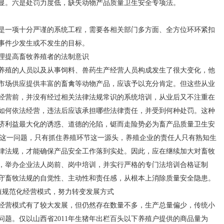
显。六是处罚力度低，缺失动物产品质量卫生安全专项法。
一项十分严谨的系统工程，需要各相关部门多方面、全方位环环紧扣
事件少发生或不发生的目标。
集整理提高畜牧养殖者的法制意识
殖的人员以及从事饲料、兽药生产经营人员构成发生了很大变化，他
市场供应提供丰富的畜禽等动物产品，应该予以充分肯定。但这些从业
经营前，并没有经过相关法律法规常识的系统培训，从业后又不注重在
如何依法经营，违法后应该承担哪些法律责任，并受到何种处罚。这种
济利益最大化的诱惑、道德的沦陷，铤而走险势必为畜产品质量卫生安
解决这一问题，只有抓住养殖环节这一源头，养殖企业的责任人只有熟知生
律法规，才能确保产品安全工作落到实处。因此，应在继续加大对畜牧
，举办企业法人岗前、岗中培训，并实行严格的专门法培训合格证制
守畜牧法规的自觉性、主动性和责任感，从根本上消除质量安全隐患。
殖规范化经营模式，努力转变发展方式
营模式有了较大发展，但仍然存在数量不多，生产总量偏少，传统小
题。仅以山西省2011年生猪年出栏百头以下养殖户提供的商品量为