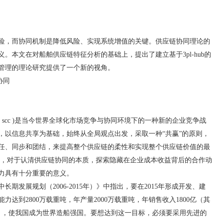
风险，而协同机制是降低风险、实现系统增值的关键。供应链协同理论的
。本文在对船舶供应链特征分析的基础上，提出了建立基于3pl-hub的
管理的理论研究提供了一个新的视角。
协同
oration, scc )是当今世界全球化市场竞争与协同环境下的一种新的企业竞争战
，以信息共享为基础，始终从全局观点出发，采取一种“共赢”的原则，
任、同步和团结，来提高整个供应链的柔性和实现整个供应链价值的最
系，对于认清供应链协同的本质，探索隐藏在企业成本收益背后的合作动
力具有十分重要的意义。
期发展规划（2006-2015年）》中指出，要在2015年形成开发、建
达到2800万载重吨，年产量2000万载重吨，年销售收入1800亿（其
美元），使我国成为世界造船强国。要想达到这一目标，必须要采用先进的