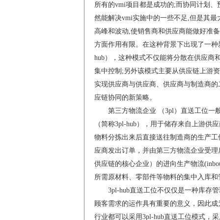
所有的vmi项目都是成功的;而协同计划、预测和补货(collab
然能解决vmi实施中的一些不足,但是其
高峰和波动,使销售商和供应商能做好准备,
方面作用有限。在这种背景下出现了一种新的库
hub），这种模式不仅能将分散在供应商
集中控制;另外该模式主要从供应链上游资
实现供应商与供应商、供应商与制造商的二维
应链协同的新策略。
第三方物流企业 （3pl）直送工位一
（简称3pl-hub），用于储存来自上
物料分拣出来后直接送往制造商的生产工
应商发出订单，并由第三方物流企业受理
供应链的核心企业）的进向生产物流(inboun
所需原材料、零部件等物料的集中入库和
3pl-hub直送工位不仅仅是一种库存
顾客需求的运作具有重要的意义，因此成
行业都可以采用3pl-hub直送工位模式，