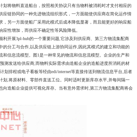
计划将物料直送船台，按照相关协议只有当物料被消耗时才支付相应的
供应链协同的一种先进物流组织形式，一方面能使供应商在简化运作情
求，另一方面使船厂采用此模式后成本降低显著，而且能更好的响应船
响应性增加，而供应不确定性等风险降低。
展3pl-hub的一个重要问题,它涉及到供应商、第三方物流集配商
中的分工与合作,以及供应链上游协同运作,因此其模式的建立和功能的
流和信息流模型。图1是一种常见的物流和信息流模型。企业的生产和
求预测发送给供应商;而物料实际需求由造船企业的造船进度所消耗的材
排程或电子看板等经由edi/internet等直接传送到物流信息平台,后者
计划,将原材料、零部件直送工位。同时适时更新库存水平,并每间隔一
也向造船企业提供可视化库存。当有意外需求时,第三方物流集配商将会