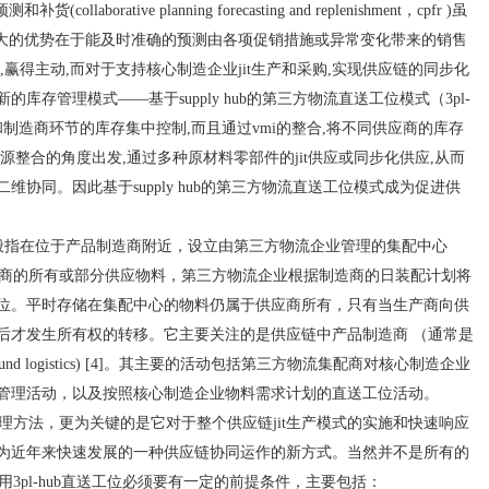
orative planning forecasting and replenishment，cpfr )虽
最大的优势在于能及时准确的预测由各项促销措施或异常变化带来的销售
赢得主动,而对于支持核心制造企业jit生产和采购,实现供应链的同步化
存管理模式——基于supply hub的第三方物流直送工位模式（3pl-
和制造商环节的库存集中控制,而且通过vmi的整合,将不同供应商的库存
源整合的角度出发,通过多种原材料零部件的jit供应或同步化供应,从而
协同。因此基于supply hub的第三方物流直送工位模式成为促进供
般指在位于产品制造商附近，设立由第三方物流企业管理的集配中心
游供应商的所有或部分供应物料，第三方物流企业根据制造商的日装配计划将
位。平时存储在集配中心的物料仍属于供应商所有，只有当生产商向供
后才发生所有权的转移。它主要关注的是供应链中产品制造商 （通常是
d logistics) [4]。其主要的活动包括第三方物流集配商对核心制造企业
管理活动，以及按照核心制造企业物料需求计划的直送工位活动。
管理方法，更为关键的是它对于整个供应链jit生产模式的实施和快速响应
为近年来快速发展的一种供应链协同运作的新方式。当然并不是所有的
采用3pl-hub直送工位必须要有一定的前提条件，主要包括：