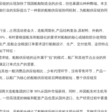
应链的出现加快了我国船舶制造业的步伐，但也暴露出种种弊端。本文
舶行业的实际提出了一种新的船舶供应链协同机制，为船舶供应链协同
，占用流动资金大，造船周期长,产品结构复杂,原材料、外购件、
70%，有时要根据船东和船级社的要求对船舶的核心或辅助部分使用指
生产,造船企业根据订单要求进行船舶设计、生产、交付使用。这些特点
如下特征：
求链。船舶供应链的运作属于“拉”的模式，船厂和其他节点企业的所
满足订单式生产的需要。
与其他一般消费品供应链相比，少有代理环节，没有零售环节，产品一
此，以船厂为核心的船舶供应链前后网链都较短，整个供应链呈
两大造船集团的订单 90%从国外市场获得。同时，外国船东对主机等
，一些高强度的钢板和配套产品也需从国外进口。生产经营过程中要遵
活动，采购和仓储占了船舶供应链运作的大部分环节，其物流活动主