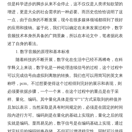
但是科学进步的脚步从来不会停止，这不仅仅是人类求知欲望的
增进，更是大众的社会需求的一种必要。而历史也恰恰说明了这
一点，由于自身的不断发展，现今在很多媒体领域都得到了很好
的应用和接纳。鉴于此，我们可以确定在未来发展过程中，数字
音频技术本身所具备的广阔景象，所以在本论文中，笔者据此表
述了自身的看法。
1. 数字音频的原理和基本标准
随着科技的不断开展，数字化在生活中已经不再稀奇，在科
学释义上来说，数字化是一种处理连续信号的过程，这个过程中
可以完成信号由虚拟到离散的转换。我们也可以用简写的英文来
称呼，pcm。不过想要使得这个过程得到完好的展示和表现，则
必须要依据步骤，一个一个来，在这个过程中的重点是在于采
样、量化、编码。其中量化具体是指“0”“1”方式采取到的样值并
且加以表示，当然采取是具有时间规定的，必须是在固定的时间
段内进行方可。编码则是在量化的基础上实现的，量化之后的现
实就是编码。显而易见的，数字信号是在编码基础上实现，通过
对完好后的编码转换存储，不但可以增进稳定性，同时可以使得