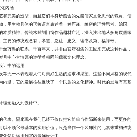
化内涵
和完美的造型，而且它们本身所蕴含的先秦儒家文化思想的魂灵、儒
物，用生动具体的形象语言表述着一种严谨、缜密的理性思考。治国、
的本质精神。传统木雕刻门窗作品题材广泛，深入浅出地从多角度儒家
，主要的传统观念有，孝道、忍让、忠义、读书及第、福禄寿。
丝万缕的联系。千百年来，并非由官府召集的工匠来完成这种作品，
岁月中心甘情愿的遵循着相同的儒家文化理念。
设计中的运用
等无一不表现着人们对美好生活的追求和愿望。这些不同风格的现代
为内涵，它的发展往往反映了一个民族的文化精神。时代的发展有其基
计理念融入到设计中。
代表。隔扇现在我们已经不仅仅把它简单当作隔断来使用，而更多的
可以不顾它最基本的实用价值，只是当作一个装饰性的元素来重构传统
变化然后运用到室内装饰设计中。