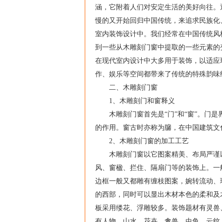
涵，它附着人们对安定生活的美好向往。
慢的又开始回归中国传统，来追求民族化
室内装饰设计中。我们经常在中国传统风
到一些从木雕刻门窗中提取的一些元素的
在现代室内设计中大多用于装饰，以适应
作、娱乐等空间都带来了传统的特殊韵味
二、木雕刻门窗
1、木雕刻门和窗释义
木雕刻门窗首先是“门”和“窗”。门是
的作用。窗古时亦称为牖，在中国建筑文
2、木雕刻门窗的加工工艺
木雕刻门窗以它图案精美、布局严谨以
风、窗楹、拦住、隔扇门等的装饰上。一
边框一般又都雕有缠枝图案，婉转流动、
的西部，同时可以显出木材本色的柔和及
板采用缕花、浮雕较多。装饰题材有灵兽
有人物、山水、花卉、禽兽、虫鱼、云纹