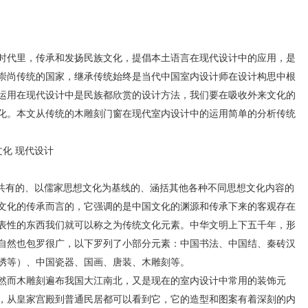
时代里，传承和发扬民族文化，提倡本土语言在现代设计中的应用，是
崇尚传统的国家，继承传统始终是当代中国室内设计师在设计构思中根
运用在现代设计中是民族都欣赏的设计方法，我们要在吸收外来文化的
化。本文从传统的木雕刻门窗在现代室内设计中的运用简单的分析传统
化 现代设计
有的、以儒家思想文化为基线的、涵括其他各种不同思想文化内容的
文化的传承而言的，它强调的是中国文化的渊源和传承下来的客观存在
表性的东西我们就可以称之为传统文化元素。中华文明上下五千年，形
自然也包罗很广，以下罗列了小部分元素：中国书法、中国结、秦砖汉
绣等）、中国瓷器、国画、唐装、木雕刻等。
而木雕刻遍布我国大江南北，又是现在的室内设计中常用的装饰元
，从皇家宫殿到普通民居都可以看到它，它的造型和图案有着深刻的内