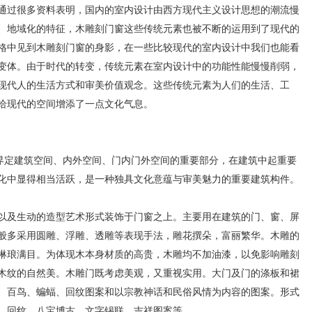
通过很多资料表明，国内的室内设计由西方现代主义设计思想的潮流慢
、地域化的特征，木雕刻门窗这些传统元素也被不断的运用到了现代的
格中见到木雕刻门窗的身影，在一些比较现代的室内设计中我们也能看
变体。由于时代的转变，传统元素在室内设计中的功能性能慢慢削弱，
现代人的生活方式和审美价值观念。这些传统元素为人们的生活、工
给现代的空间增添了一点文化气息。
界定建筑空间、内外空间、门内门外空间的重要部分，在建筑中起重要
化中显得相当活跃，是一种独具文化意蕴与审美魅力的重要建筑构件。
及生动的造型艺术形式装饰于门窗之上。主要用在建筑的门、窗、屏
般多采用圆雕、浮雕、透雕等表现手法，雕花撰朵，富丽繁华。木雕的
琳琅满目。为体现木本身材质的高贵，木雕均不加油漆，以免影响雕刻
木纹的自然美。木雕门既考虑美观，又重视实用。大门及门的涤板和裙
、百鸟、蝙蝠、回纹图案和以宗教神话和民俗风情为内容的图案。形式
、回纹、八宝博古、文字锡联、吉祥图案等。