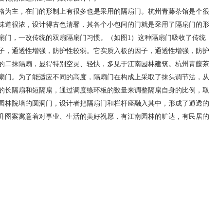
为主，在门的形制上有很多也是采用的隔扇门。杭州青藤茶馆是个很
味道很浓，设计得古色清馨，其各个小包间的门就是采用了隔扇门的形
扇门，一改传统的双扇隔扇门习惯。（如图1）这种隔扇门吸收了传统
子，通透性增强，防护性较弱。它实质入板的因子，通透性增强，防护
的二抹隔扇，显得特别空灵、轻快，多见于江南园林建筑。杭州青藤茶
扇门。为了能适应不同的高度，隔扇门在构成上采取了抹头调节法，从
的长隔扇和短隔扇，通过调度绦环板的数量来调整隔扇自身的比例，取
园林院墙的圆洞门，设计者把隔扇门和栏杆座融入其中，形成了通透的
升图案寓意着对事业、生活的美好祝愿，有江南园林的旷达，有民居的
）