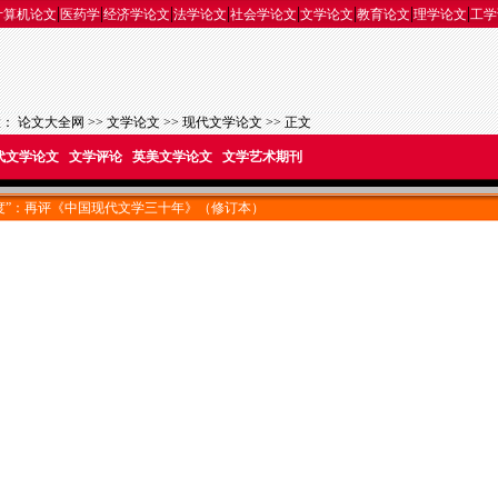
|
|
|
|
|
|
|
|
计算机论文
医药学
经济学论文
法学论文
社会学论文
文学论文
教育论文
理学论文
工学
置：
论文大全网
>>
文学论文
>>
现代文学论文
>> 正文
代文学论文
文学评论
英美文学论文
文学艺术期刊
度”：再评《中国现代文学三十年》（修订本）