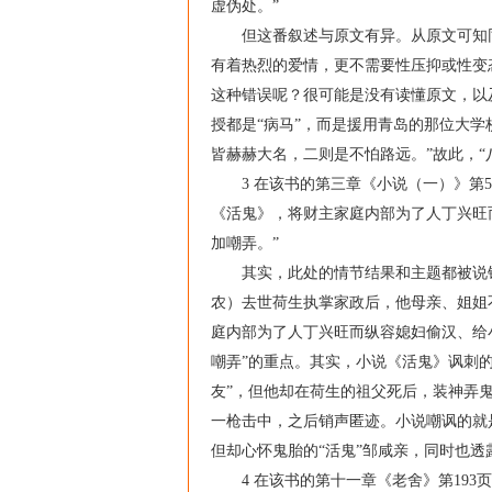
虚伪处。”
但这番叙述与原文有异。从原文可知同事
有着热烈的爱情，更不需要性压抑或性变
这种错误呢？很可能是没有读懂原文，以
授都是“病马”，而是援用青岛的那位大学
皆赫赫大名，二则是不怕路远。”故此，“
3 在该书的第三章《小说（一）》第5
《活鬼》，将财主家庭内部为了人丁兴旺
加嘲弄。”
其实，此处的情节结果和主题都被说错
农）去世荷生执掌家政后，他母亲、姐姐
庭内部为了人丁兴旺而纵容媳妇偷汉、给
嘲弄”的重点。其实，小说《活鬼》讽刺
友”，但他却在荷生的祖父死后，装神弄
一枪击中，之后销声匿迹。小说嘲讽的就
但却心怀鬼胎的“活鬼”邹咸亲，同时也透
4 在该书的第十一章《老舍》第193