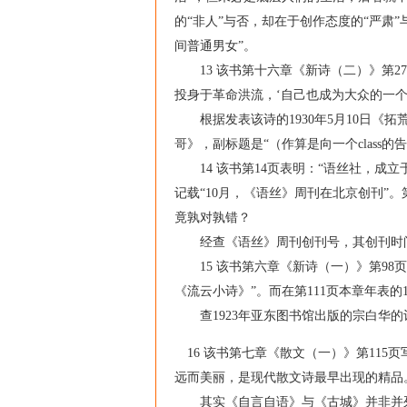
的“非人”与否，却在于创作态度的“严肃
间普通男女”。
13 该书第十六章《新诗（二）》第27
投身于革命洪流，‘自己也成为大众的一个’
根据发表该诗的1930年5月10日《拓荒
哥》，副标题是“（作算是向一个class的
14 该书第14页表明：“语丝社，成立于1
记载“10月，《语丝》周刊在北京创刊”。第
竟孰对孰错？
经查《语丝》周刊创刊号，其创刊时间皆为
15 该书第六章《新诗（一）》第98页
《流云小诗》”。而在第111页本章年表的
查1923年亚东图书馆出版的宗白华的
16 该书第七章《散文（一）》第115页
远而美丽，是现代散文诗最早出现的精品
其实《自言自语》与《古城》并非并列