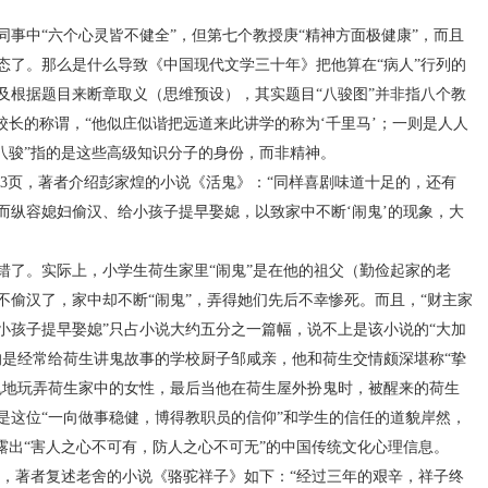
中“六个心灵皆不健全”，但第七个教授庚“精神方面极健康”，而且
态了。那么是什么导致《中国现代文学三十年》把他算在“病人”行列的
及根据题目来断章取义（思维预设），其实题目“八骏图”并非指八个教
校长的称谓，“他似庄似谐把远道来此讲学的称为‘千里马’；一则是人人
八骏”指的是这些高级知识分子的身份，而非精神。
3页，著者介绍彭家煌的小说《活鬼》：“同样喜剧味道十足的，还有
而纵容媳妇偷汉、给小孩子提早娶媳，以致家中不断‘闹鬼’的现象，大
了。实际上，小学生荷生家里“闹鬼”是在他的祖父（勤俭起家的老
不偷汉了，家中却不断“闹鬼”，弄得她们先后不幸惨死。而且，“财主家
小孩子提早娶媳”只占小说大约五分之一篇幅，说不上是该小说的“大加
的是经常给荷生讲鬼故事的学校厨子邹咸亲，他和荷生交情颇深堪称“挚
鬼地玩弄荷生家中的女性，最后当他在荷生屋外扮鬼时，被醒来的荷生
是这位“一向做事稳健，博得教职员的信仰”和学生的信任的道貌岸然，
露出“害人之心不可有，防人之心不可无”的中国传统文化心理信息。
页，著者复述老舍的小说《骆驼祥子》如下：“经过三年的艰辛，祥子终