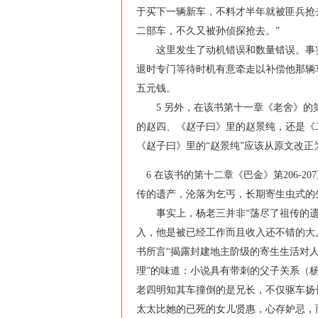
于买下一辆新车，不料才半年就被匪兵抢
二部车，不久又被孙侦探抢去。”
这里发生了动机错误和数量错误。事实上
退时专门等待时机有意牵走以补偿他那辆
五元钱。
5 另外，在该书第十一章《老舍》的第
的赵四、《赵子曰》里的赵景纯，还是《
《赵子曰》里的“赵景纯”应该从原文改正为
6 在该书的第十二章《巴金》第206-
传的遗产，沦落为乞丐，长期寄生虫式的
事实上，杨老三并非“荡尽了祖传的遗产
入，他是被已经工作而且收入还不错的大
书所言“揭露封建地主阶级的寄生生活对
理”的味道：小说具有带刺的父子关系（
老四明知其车撞倒的是兄长，不仅驱车扬
太太比她的已死的女儿贤惠，心存妒忌，