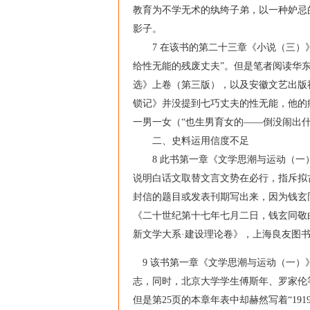
教育为不学无术的纨绔子弟，以一种妒忌
影子。
7 在该书的第二十三章《小说（三）》
给性无能的残废丈夫”。但是笔者阅读华东
选》上卷（第三版），以及安徽文艺出版社
锁记》并没提到七巧丈夫的性无能，他的病
一男一女（“也生男育女的——倒没闹出
二、史料运用信度不足
8 此书第一章《文学思潮与运动（一）
说明白话文取替文言文势在必行，指斥拟古
封信的题目或发表刊期写出来，因为钱玄
《二十世纪第十七年七月二日，钱玄同敬白
新文学大系·建设理论卷》，上海良友图书
9 该书第一章《文学思潮与运动（一）》
志，同时，北京大学学生傅斯年、罗家伦等
但是第25页的本章年表中却赫然写着“19