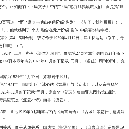
”与否。正如他的《平民文学》中的“平民”也并非指底层人们，而是指“世
3页写道：“而当殷夫与他出身的阶级‘告别’（《别了，我的哥哥》），
时，他就感到了‘个人’融合在无产阶级‘集体’中的喜悦与幸福。”
者》第4、5期合刊，该诗作于1929年4月12日，其主标题是《别了，哥
告别词吧！）”。
924年11月，办有《语丝》周刊”。而据第27页本章年表的1924年条下
124页本章年表的1924年11月条下记载“同月，《语丝》周刊创刊”。究
1924年11月17日，并非同年10月。
说“1923年，同时出版了冰心的《繁星》与《春水》，以及宗白华的
1923年12月条下记载“同月，宗白华《流云》集由亚东图书馆出版”。
诗集应该是《流云小诗》而非《流云》。
写着：鲁迅1919年“此期间写下的《自言自语》《古城》等篇什，意境深
。”
关系，而是从属关系，因为据《鲁迅全集》，《自言自语》是鲁迅19