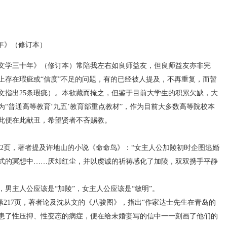
年》（修订本）
文学三十年》（修订本）常陪我左右如良师益友，但良师益友亦非完
上存在瑕疵或“信度”不足的问题，有的已经被人提及，不再重复，而暂
文指出25条瑕疵）。本欲藏而掩之，但鉴于目前大学生的积累欠缺，大
“普通高等教育‘九五’教育部重点教材”，作为目前大多数高等院校本
此便在此献丑，希望贤者不吝赐教。
2页，著者提及许地山的小说《命命鸟》：“女主人公加陵初时企图逃婚
式的冥想中……厌却红尘，并以虔诚的祈祷感化了加陵，双双携手平静
主人公应该是“加陵”，女主人公应该是“敏明”。
217页，著者论及沈从文的《八骏图》，指出“作家达士先生在青岛的
患了性压抑、性变态的病症，便在给未婚妻写的信中一一刻画了他们的