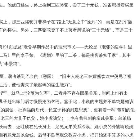
去。他虎口逃生，路上捡到三匹骆驼，卖了三十元钱，准备积攒着买第
，那三匹骆驼并非祥子在“路上”无意之中“捡到”的，而是在乱军撤
车的损失。另外，三匹骆驼卖了不止著者所说的“三十元钱”，而是三十
191页提及“老舍早期作品中的理想市民——无论是《老张的哲学》里
二马》里的李子荣、《离婚》里的丁二爷，都是侠客兼实干家”，其中
“李景纯”。
207页，著者谈到巴金的《憩园》：“旧主人杨老三在嫖赌饮吹中荡尽了祖
生活，使他丧失了最起码的谋生能力”。
”，就马上“沦落为乞丐”，二者并不存在因果关系，时间上也有出
儿子赶出家门后才慢慢沦为乞丐。鉴于此，小说的主题并不单纯是如该
人的腐蚀，批判福荫后代、长宜子孙的封建思想”，更有着一种“带刺的伦
杨老三的大儿子仇父，姚小虎骗父）；也有着带刺的亲戚关系：弟弟杨
长而去，还吐痰在兄长身上，足见兄弟关系冷漠。姚小虎的外婆听说姚
而有意无意以金钱、后母不良等观念教育小虎，把开始还不算坏的小虎