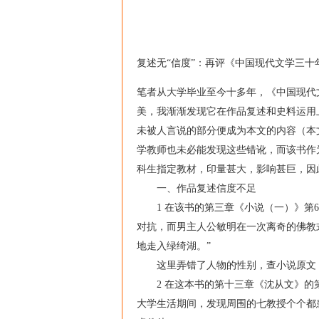
复述无“信度”：再评《中国现代文学三十
笔者从大学毕业至今十多年，《中国现代
美，我渐渐发现它在作品复述和史料运用
未被人言说的部分便成为本文的内容（本
学教师也未必能发现这些错讹，而该书作为
科生指定教材，印量甚大，影响甚巨，因
一、作品复述信度不足
1 在该书的第三章《小说（一）》第6
对抗，而男主人公敏明在一次离奇的佛教
地走入绿绮湖。”
这里弄错了人物的性别，查小说原文，男
2 在这本书的第十三章《沈从文》的第
大学生活期间，发现周围的七教授个个都