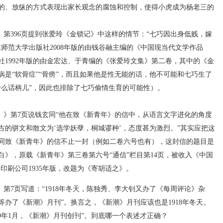
的、放纵的方式表现出家长观念的腐蚀和控制，使得小虎成为杨老三的
第396页提到张爱玲《金锁记》中这样的情节：“七巧因出身低贱，嫁
师范大学出版社2008年版的由钱谷融主编的《中国现当代文学作品
1992年版的由金宏达、于青编的《张爱玲文集》第二卷，其中的《金
是“软骨症”“骨痨”，而且如果他是性无能的话，他不可能和七巧生了
什么话柄儿”，因此也排除了七巧偷情生育的可能性）。
》第7页说钱玄同“他在致《新青年》的信中，从语言文字进化的角度
的骈文和散文为‘选学妖孽，桐城谬种’，态度甚为激烈。”其实应把这
同致《新青年》的信不止一封（例如二卷六号也有），这封信的题目是
》，原载《新青年》第三卷第六号“通信”栏目第14页，被收入《中国
印刷公司1935年版，改题为《寄胡适之》。
第7页写道：“1918年冬天，陈独秀、李大钊又办了《每周评论》杂
办了《新潮》月刊”。换言之，《新潮》月刊应该也是1918年冬天。
19年1月，《新潮》月刊创刊”。到底哪一个表述才正确？