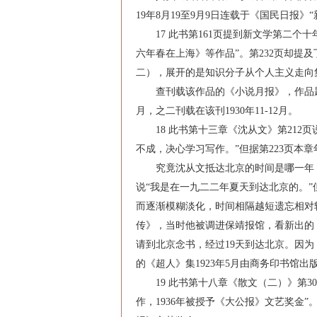
19年8月19至9月9日连载于《国民日报
17 此书第161页提到新文学第二个十
六年春在上海》等作品”。第232页却提
二），展开的是知识分子从个人主义走向
查刊载该作品的《小说月报》，作品题目
月，之二刊载在该刊1930年11-12月。
18 此书第十三章《沈从文》第212页说
不成，决心学习写作。”但据第223页本章
究竟沈从文抵达北京的时间是哪一年？本文
说“我是在一九二二年夏天到达北京的。”
而逐渐模糊淡化，时间相隔越短遗忘相对较
传》，当时他被调进保靖报馆，看新出的
请到北京念书，经过19天到达北京。因为《创
的《超人》集1923年5月由商务印书馆出
19 此书第十八章《散文（二）》第30
作，1936年被授予《大公报》文艺奖金”。