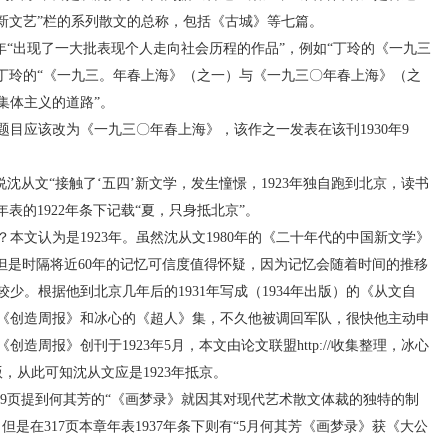
》“新文艺”栏的系列散文的总称，包括《古城》等七篇。
年“出现了一大批表现个人走向社会历程的作品”，例如“丁玲的《一九三
及丁玲的“《一九三。年春上海》（之一）与《一九三〇年春上海》（之
集体主义的道路”。
应该改为《一九三〇年春上海》，该作之一发表在该刊1930年9
沈从文“接触了‘五四’新文学，发生憧憬，1923年独自跑到北京，读书
年表的1922年条下记载“夏，只身抵北京”。
认为是1923年。虽然沈从文1980年的《二十年代的中国新文学》
但是时隔将近60年的记忆可信度值得怀疑，因为记忆会随着时间的推移
少。根据他到北京几年后的1931年写成（1934年出版）的《从文自
《创造周报》和冰心的《超人》集，不久他被调回军队，很快他主动申
造周报》创刊于1923年5月，本文由论文联盟http://收集整理，冰心
版，从此可知沈从文应是1923年抵京。
9页提到何其芳的“《画梦录》就因其对现代艺术散文体裁的独特的制
但是在317页本章年表1937年条下则有“5月何其芳《画梦录》获《大公