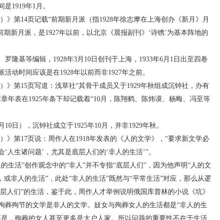
1919年1月。
》第14页记载“前期新月派（指1928年徐志摩在上海创办《新月》月
前期新月派，是1927年以前，以北京《晨报副刊》‘诗镌’为基本阵地的
？
等编辑，1928年3月10日创刊于上海，1933年6月1日出至四卷
活动时间应该是在1928年以前而非1927年之前。
》第15页写道：浅草社“其骨干成员又于1929年秋组成沉钟社，办有
章年表在1925年条下却记载着“10月，陈翔鹤、陈炜谟、杨晦、冯至等
0日），沉钟社成立于1925年10月，并非1929年秋。
》第17页说：周作人在1918年发表的《人的文学》，“要求新文学必
‘人生诸问题’，尤其是底层人们的‘非人的生活’”。
活”创作观念中的“非人”并不专指“底层人们”，因为他声明“人的文
，或非人的生活”，此处“非人的生活”既然与“平常生活”对应，那么从逻
底层人们”的生活，鉴于此，周作人才举例说明俄国库普林的小说《坑》
殉葬殉节的文学是非人的文学。妓女与殉葬女人的生活都是“非人的生
不是，殉葬的女人甚至更多是大户人家。所以问题的重要性不在于生活