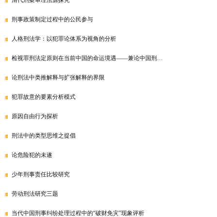
清代刑案审理法源探究
刑事政策制定过程中的公民参与
人格刑法学：以犯罪论体系为视角的分析
检视罪刑法定原则在当前中国的命运境遇——兼论中国刑…
论刑法中类推解释与扩张解释的界限
犯罪故意的要素分析模式
原因自由行为探析
刑法中的类型思维之提倡
论危险犯的未遂
少年刑事责任比较研究
劳动刑法研究三题
当代中国刑事纠纷处理过程中的“破财免灾”现象评析