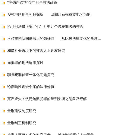
“宽罚严管”的少年刑事司法政策
乡村地区刑事和解探析——以四川石棉彝族地区为例
论《刑法修正案（七）》中几个涉税罪名的整合
不必重构我国刑法上的强奸罪——从比较法律文化的角度…
和谐社会语境下的被害人上诉权研究
诈骗罪的刑法适用探讨
职务犯罪侦查一体化问题探究
论影响性诉讼个案的法律价值
宽严皆失：贪污贿赂犯罪的量刑失衡之乱象及纾解
量刑建议制度研究
量刑纠正机制研究