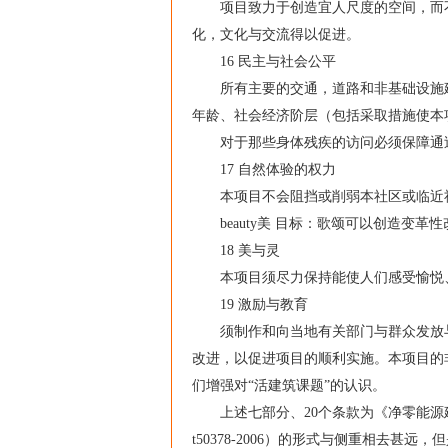
项目致力于创造宜人尺度的空间，而不
化，文化与交流得以促进。
16 民主与社会公平
所有主要的交通，道路和非基础设施建
年龄、社会经济阶层（包括采取措施使本
对于那些身体残疾的访问必须保障通过
17 自然体验的权力
本项目不会阻挡或削弱本社区或临近社
beauty美 目标：歌颂可以创造变革
18 美与灵
本项目须尽力保持能使人们感受愉悦、
19 激励与教育
须制作和向当地有关部门与群众发放与
改进，以促进项目的顺利实施。本项目的
们增强对“活建筑课题”的认识。
上述七部分、20个条款为《净零能源建
t50378-2006）的形式与侧重相去