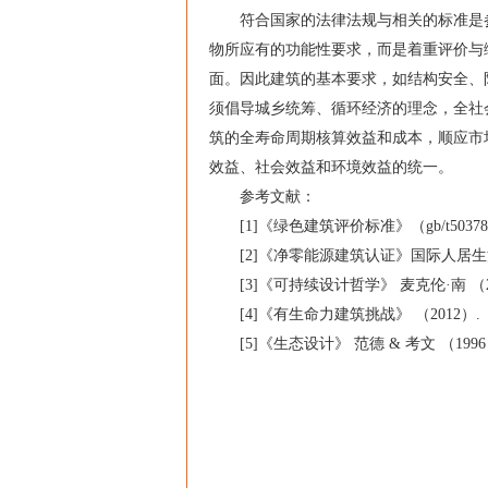
符合国家的法律法规与相关的标准是参
物所应有的功能性要求，而是着重评价与
面。因此建筑的基本要求，如结构安全、
须倡导城乡统筹、循环经济的理念，全社
筑的全寿命周期核算效益和成本，顺应市
效益、社会效益和环境效益的统一。
参考文献：
[1]《绿色建筑评价标准》（gb/t50378-2
[2]《净零能源建筑认证》国际人居生活研
[3]《可持续设计哲学》 麦克伦·南 （20
[4]《有生命力建筑挑战》 （2012）.
[5]《生态设计》 范德 & 考文 （1996