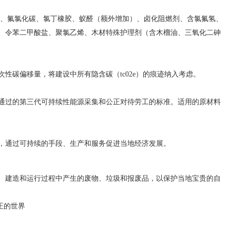
、氟氯化碳、氯丁橡胶、蚁醛（额外增加）、卤化阻燃剂、含氯氟氢、
、令苯二甲酸盐、聚氯乙烯、木材特殊护理剂（含木榴油、三氧化二砷
碳偏移量，将建设中所有隐含碳（tc02e）的痕迹纳入考虑。
过的第三代可持续性能源采集和公正对待劳工的标准。适用的原材料
通过可持续的手段、生产和服务促进当地经济发展。
建造和运行过程中产生的废物、垃圾和报废品，以保护当地宝贵的自
正的世界