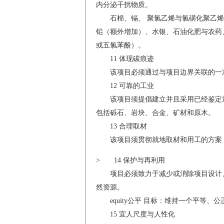
内分泌干扰物质。
石棉、镉、 聚氯乙烯与氯磺化聚乙烯
铅（额外增加）、水银、石油化肥与农药
或五氯苯酚）。
11 体现碳痕迹
该项目必须通过与项目边界关联的一次性
12 可靠的工业
该项目须提倡建立并且采用已经鉴定通
包括砾石、岩块、合金、矿材和原木。
13 合理取材
该项目须贯彻就地取材和用工的方案，
> 14 保护与再利用
项目必须致力于减少或消除项目设计、
然资源。
equity公平 目标：维持一个平等、公
15 宜人尺度与人性化