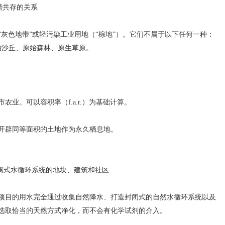
谐共存的关系
色地带”或轻污染工业用地（“棕地”）。它们不属于以下任何一种：
沙丘、原始森林、原生草原。
。可以容积率（f.a.r.）为基础计算。
辟同等面积的土地作为永久栖息地。
分离式水循环系统的地块、建筑和社区
目的用水完全通过收集自然降水、打造封闭式的自然水循环系统以及
选取恰当的天然方式净化，而不会有化学试剂的介入。