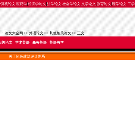
|
|
|
|
|
|
|
|
计算机论文
医药学
经济学论文
法学论文
社会学论文
文学论文
教育论文
理学论文
工学
置：
论文大全网
>>
外语论文
>>
其他相关论文
>> 正文
相关论文
学术英语
商务英语
英语教学
关于绿色建筑评价体系