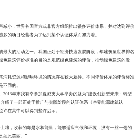
害减小，世界各国官方或非官方组织推出很多评价体系，并对达到评价
越多的项目经营者为了达到某个认证体系而努力着。
最大的活动之一。我国正处于经济快速发展阶段，年建筑量世界排名
绿色建筑评价标准的目的是规范绿色建筑的评价，推动绿色建筑的发
消耗资源和影响环境的情况存在较大差异。不同评价体系的评价标准
是不同的。
013年末我有幸参加夏威夷大学举办的题为“建设创新型未来：转型
中介绍了一部正处于推广与实践阶段的认证体系《净零能源建筑认
也许在其中可以得到些许启示。
土壤，收获的却是水和能量，能够适应气候和环境，没有一丝一毫的
是如此美丽。”