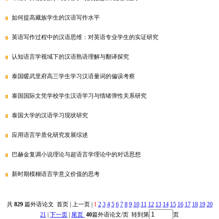
如何提高藏族学生的汉语写作水平
英语写作过程中的汉语思维：对英语专业学生的实证研究
认知语言学视域下的汉语熟语理解与翻译探究
泰国暖武里府高三学生学习汉语量词的偏误考察
泰国国际文凭学校学生汉语学习与情绪弹性关系研究
泰国大学的汉语学习现状研究
应用语言学质化研究发展综述
巴赫金复调小说理论与超语言学理论中的对话思想
新时期模糊语言学意义价值的思考
共
829
篇外语论文 首页 | 上一页 |
1
2
3
4
5
6
7
8
9
10
11
12
13
14
15
16
17
18
19
20
21
|
下一页
|
尾页
40
篇外语论文/页 转到第
页