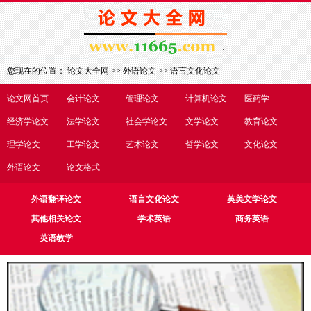
您现在的位置：
论文大全网
>>
外语论文
>>
语言文化论文
论文网首页
会计论文
管理论文
计算机论文
医药学
经济学论文
法学论文
社会学论文
文学论文
教育论文
理学论文
工学论文
艺术论文
哲学论文
文化论文
外语论文
论文格式
外语翻译论文
语言文化论文
英美文学论文
其他相关论文
学术英语
商务英语
英语教学