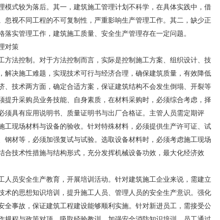
理模式较为落后。其一，建筑施工管理计划不科学，在具体实践中，借
。忽视不同工程的不可复制性，严重影响生产管理工作。其二，缺少正
格落实管理工作，建筑施工质量、安全生产管理存在一定问题。
理对策
方法控制。对于方法控制而言，实际是控制施工方案、组织设计、技
，解决施工难题，实现技术可行与经济合理，确保建筑质量，有效降低
济、技术两方面，确定合适方案，保证建筑结构不会发生倒塌、开裂等
须提升采购员业务技能、自身素质，在材料采购时，必须综合考虑，择
必须具有应用说明书、质量证明书与出厂合格证。主管人员需定期评
施工现场材料与设备的验收。针对特殊材料，必须提供生产许可证、试
、钢材等，必须加强复试与试验。选取设备材料时，必须考虑施工现场
结合技术性措施与结构形式，充分发挥机械设备功效，最大化经济效
人员安全生产教育，开展培训活动。针对建筑施工企业来说，需建立
技术的思想知识培训，提升施工人员、管理人员的安全生产意识。强化
安全事故，保证建筑工程建设能够顺利实施。针对新进员工，需接受公
作规程与政策对顶，吸取经验教训，加强安全消防知识培训，员工通过