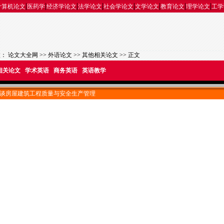
|
|
|
|
|
|
|
|
计算机论文
医药学
经济学论文
法学论文
社会学论文
文学论文
教育论文
理学论文
工学
置：
论文大全网
>>
外语论文
>>
其他相关论文
>> 正文
相关论文
学术英语
商务英语
英语教学
谈房屋建筑工程质量与安全生产管理