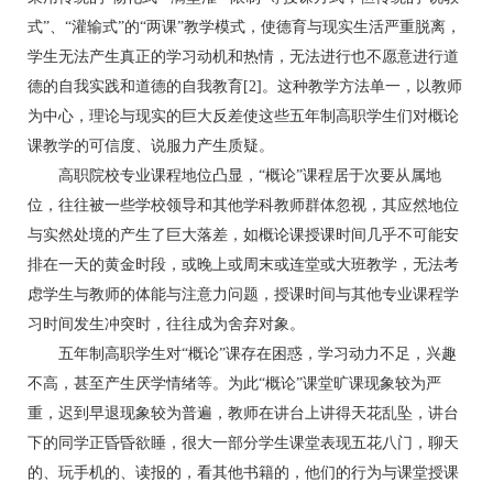
式”、“灌输式”的“两课”教学模式，使德育与现实生活严重脱离，
学生无法产生真正的学习动机和热情，无法进行也不愿意进行道
德的自我实践和道德的自我教育[2]。这种教学方法单一，以教师
为中心，理论与现实的巨大反差使这些五年制高职学生们对概论
课教学的可信度、说服力产生质疑。
高职院校专业课程地位凸显，“概论”课程居于次要从属地
位，往往被一些学校领导和其他学科教师群体忽视，其应然地位
与实然处境的产生了巨大落差，如概论课授课时间几乎不可能安
排在一天的黄金时段，或晚上或周末或连堂或大班教学，无法考
虑学生与教师的体能与注意力问题，授课时间与其他专业课程学
习时间发生冲突时，往往成为舍弃对象。
五年制高职学生对“概论”课存在困惑，学习动力不足，兴趣
不高，甚至产生厌学情绪等。为此“概论”课堂旷课现象较为严
重，迟到早退现象较为普遍，教师在讲台上讲得天花乱坠，讲台
下的同学正昏昏欲睡，很大一部分学生课堂表现五花八门，聊天
的、玩手机的、读报的，看其他书籍的，他们的行为与课堂授课