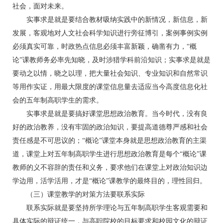
社会，面对未来。
实事求是就是要结合教材吸纳实践中的新情况，新信息，新
发展，客观地对人文社会科学知识进行旁征博引，案例事例实例
必须真实可靠，时政热点信息必须丰富新颖，确凿有力，“概
论”课教师务必率先知晓，及时涉猎学科前沿知识；实事求是就是
要动之以情，晓之以理，把大量社会知识、专业知识和自然常识
等用作实证，用最大限度的课堂信息量去适应当今高度信息化社
会的五年制高职学生的需求。
实事求是就是要搞好课堂思想政治教育。当今时代，没有良
好的政治教养，没有牢固的政治知识，要提高道德尊严感和社会
责任感是不可思议的；“概论”课堂本身就是思想政治教育的主渠
道，课堂上对五年制高职学生进行思想政治教育是每个“概论”课
教师的义不容辞的责任和义务，要求他们在课堂上对政治知识边
学边用，活学活用，才是“概论”课教学的最终目的，理性回归。
（三）课堂教学的对策方法要联系实际
联系实际就是要坚持所学理论与五年制高职学生客观需要和
具体实际的辩证统一，与高职院校的目标要求和校园文化的辩证