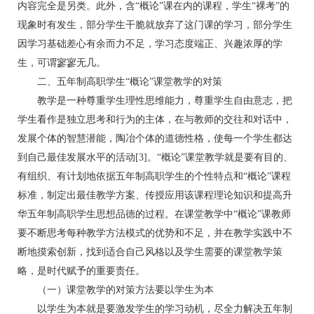
内容完全是另类。此外，含“概论”课在内的课程，学生“裸考”的
现象时有发生，部分学生干脆就放弃了这门课的学习，部分学生
因学习基础差心有余而力不足，学习态度端正、兴趣浓厚的学
生，可谓寥寥无几。
二、五年制高职学生“概论”课堂教学的对策
教学是一种尊重学生理性思维能力，尊重学生自由意志，把
学生看作是独立思考和行为的主体，在与教师的交往和对话中，
发展个体的智慧潜能，陶冶个体的道德性格，使每一个学生都达
到自己最佳发展水平的活动[3]。“概论”课堂教学就是要有目的、
有组织、有计划地依据五年制高职学生的个性特点和“概论”课程
标准，制定出最佳教学方案、传授应用该课程理论知识和提高升
华五年制高职学生思想品德的过程。在课堂教学中“概论”课教师
要不断思考每种教学方法模式的优势和不足，并在教学实践中不
断地摸索创新，找到适合自己风格以及学生需要的课堂教学策
略，是时代赋予的重要责任。
（一）课堂教学的对策方法要以学生为本
以学生为本就是要激发学生的学习动机，尽全力解决五年制