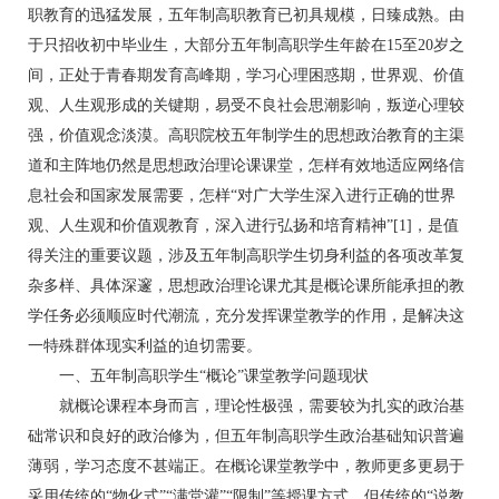
职教育的迅猛发展，五年制高职教育已初具规模，日臻成熟。由
于只招收初中毕业生，大部分五年制高职学生年龄在15至20岁之
间，正处于青春期发育高峰期，学习心理困惑期，世界观、价值
观、人生观形成的关键期，易受不良社会思潮影响，叛逆心理较
强，价值观念淡漠。高职院校五年制学生的思想政治教育的主渠
道和主阵地仍然是思想政治理论课课堂，怎样有效地适应网络信
息社会和国家发展需要，怎样“对广大学生深入进行正确的世界
观、人生观和价值观教育，深入进行弘扬和培育精神”[1]，是值
得关注的重要议题，涉及五年制高职学生切身利益的各项改革复
杂多样、具体深邃，思想政治理论课尤其是概论课所能承担的教
学任务必须顺应时代潮流，充分发挥课堂教学的作用，是解决这
一特殊群体现实利益的迫切需要。
一、五年制高职学生“概论”课堂教学问题现状
就概论课程本身而言，理论性极强，需要较为扎实的政治基
础常识和良好的政治修为，但五年制高职学生政治基础知识普遍
薄弱，学习态度不甚端正。在概论课堂教学中，教师更多更易于
采用传统的“物化式”“满堂灌”“限制”等授课方式，但传统的“说教