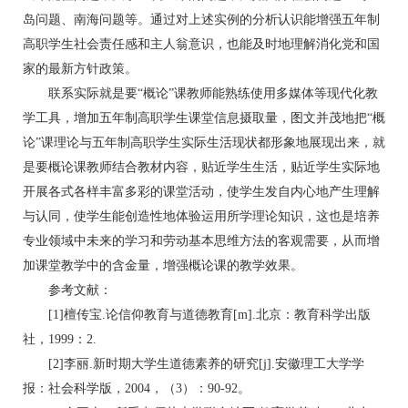
岛问题、南海问题等。通过对上述实例的分析认识能增强五年制
高职学生社会责任感和主人翁意识，也能及时地理解消化党和国
家的最新方针政策。
联系实际就是要“概论”课教师能熟练使用多媒体等现代化教
学工具，增加五年制高职学生课堂信息摄取量，图文并茂地把“概
论”课理论与五年制高职学生实际生活现状都形象地展现出来，就
是要概论课教师结合教材内容，贴近学生生活，贴近学生实际地
开展各式各样丰富多彩的课堂活动，使学生发自内心地产生理解
与认同，使学生能创造性地体验运用所学理论知识，这也是培养
专业领域中未来的学习和劳动基本思维方法的客观需要，从而增
加课堂教学中的含金量，增强概论课的教学效果。
参考文献：
[1]檀传宝.论信仰教育与道德教育[m].北京：教育科学出版
社，1999：2.
[2]李丽.新时期大学生道德素养的研究[j].安徽理工大学学
报：社会科学版，2004，（3）：90-92。