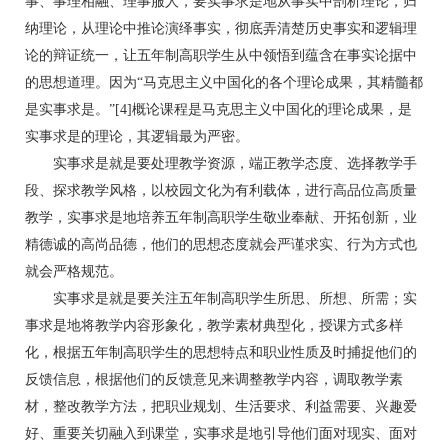
事、事理相融、理事服人，要实事求是地从事实中剖析理论，归
纳理论，从理论中推论演绎事实，彻底弄清楚历史事实和逻辑理
论的辩证统一，让五年制高职学生从中领悟到蕴含在事实论据中
的思想道理。因为“马克思主义中国化的各个理论成果，其精髓都
是实事求是。”[4]概论课程是马克思主义中国化的理论成果，是
实事求是的理论，其逻辑最为严密。
实事求是就是要处理教学资源，端正教学态度、选择教学手
段、探求教学风格，以校园文化为有利载体，进行高品位高质量
教学，实事求是地培养五年制高职学生敬业奉献、开拓创新，业
精德诚的高尚品德，他们的思想态度就会严谨求实、行为方式也
就会严格规范。
实事求是就是要关注五年制高职学生所思、所想、所需；实
事求是地将教学内容形象化，教学素材典型化，授课方式多样
化，根据五年制高职学生的思想特点和职业性质及时捕捉他们的
反馈信息，根据他们的反馈意见来调整教学内容，调取教学素
材，整改教学方法，把职业规划、生活要求、利益需要、兴趣爱
好、重要关切融入到课堂，实事求是地引导他们面对现实、面对