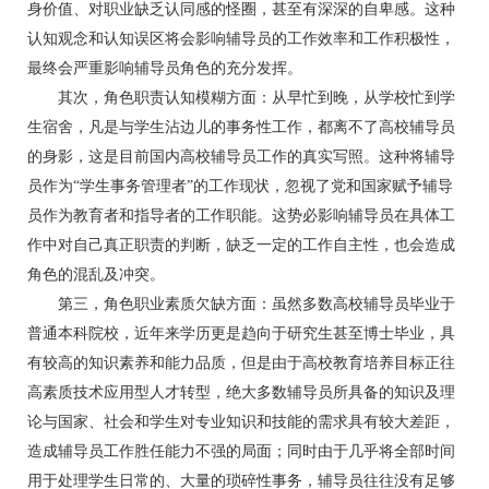
身价值、对职业缺乏认同感的怪圈，甚至有深深的自卑感。这种
认知观念和认知误区将会影响辅导员的工作效率和工作积极性，
最终会严重影响辅导员角色的充分发挥。
其次，角色职责认知模糊方面：从早忙到晚，从学校忙到学
生宿舍，凡是与学生沾边儿的事务性工作，都离不了高校辅导员
的身影，这是目前国内高校辅导员工作的真实写照。这种将辅导
员作为“学生事务管理者”的工作现状，忽视了党和国家赋予辅导
员作为教育者和指导者的工作职能。这势必影响辅导员在具体工
作中对自己真正职责的判断，缺乏一定的工作自主性，也会造成
角色的混乱及冲突。
第三，角色职业素质欠缺方面：虽然多数高校辅导员毕业于
普通本科院校，近年来学历更是趋向于研究生甚至博士毕业，具
有较高的知识素养和能力品质，但是由于高校教育培养目标正往
高素质技术应用型人才转型，绝大多数辅导员所具备的知识及理
论与国家、社会和学生对专业知识和技能的需求具有较大差距，
造成辅导员工作胜任能力不强的局面；同时由于几乎将全部时间
用于处理学生日常的、大量的琐碎性事务，辅导员往往没有足够