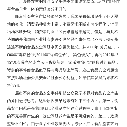
一、屡屡发生的食品安全事件本文由论文联盟http://收集整理
与食品企业主体的责任是分不开的
随着社会主义市场经济的发展，我国消费领域发生了翻天覆
地的变化，消费品种极大丰富，消费需求不断走向多样化，消费
结构不断升级，消费者对食品的要求也越来越高。但是，与此不
协调的是我国由企业社会责任引发的恶性事件层出不穷，特别是
连连不断的食品安全问题令民众更为担忧。从2006年“苏丹红”、2
008年“毒奶粉”到2011年“香精包子”、“染色馒头”，再到2012年“3.
15”晚会曝光的麦当劳旧货换新装、家乐福“返包”销售过期食品，
诸多的事件使食品似乎要与毒品划上等号。这些食品安全问题也
直接影响社会公共安全和社会公众利益，如果任其发展后果将不
堪设想。
层出不穷的食品安全事件引起公众及学术界对食品安全产生
的原因进行思考。这些原因归纳起来有如下五个方面。第一，食
品安全问题是在我国现代企业制度的建立过程中，由于市场机制
的不完善而产生的，这些问题的产生是不可避免的。第二，政府
监管不到位。由于食品企业数量庞大，涉及面广，食品监管方面