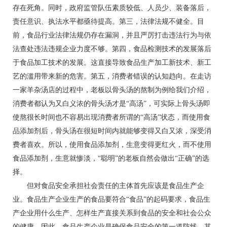
存在死角。同时，政府监管队伍素质较低、人员少、装备落后，
责任意识、执法水平都亟待提高。第三，法律法规不健全。目
前，食品行业法律法规仍存在漏洞，并且严厉打击违法行为与依
法查处违法违规企业力度不够。第四，食品检测技术的发展落后
于食品加工技术的发展。这直接导致食品生产加工新技术、新工
艺的滥用带来新的危害。第五，消费者错误的认知趋向。在走访
一家羊杂汤店的过程中，老板以骨头汤的熬制为例给我们介绍，
消费者都认为又白义浓的骨头汤才是“高汤”，可实际上骨头汤即
使熬很长时间也不容易出现消费者所谓的“高汤”状态，而使用食
品添加剂后，骨头汤在很短时间内就能够变得又白又浓，深受消
费者喜欢。所以，使用食品添加剂，生意变得更红火，而不使用
食品添加剂，生意就惨淡，“聪明”的老板自然会做出“正确”的选
择。
但对食品安全承担社会责任的主体首先应该是食品生产企
业。食品生产企业生产的食品要符合“食品”的起码要求，食品生
产企业用什么生产、怎样生产直接关系到食品的安全和社会公众
的健康。因此，食品生产企业是确保食品安全的第一道防线，其