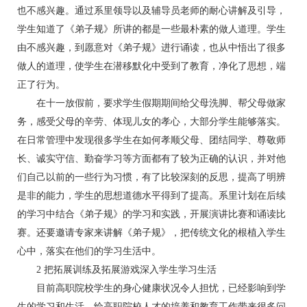
也不感兴趣。通过系里领导以及辅导员老师的耐心讲解及引导，
学生知道了《弟子规》所讲的都是一些最朴素的做人道理。学生
由不感兴趣，到愿意对《弟子规》进行诵读，也从中悟出了很多
做人的道理，使学生在潜移默化中受到了教育，净化了思想，端
正了行为。
在十一放假前，要求学生假期期间给父母洗脚、帮父母做家
务，感受父母的辛劳、体现儿女的孝心，大部分学生能够落实。
在日常管理中发现很多学生在如何孝顺父母、团结同学、尊敬师
长、诚实守信、勤奋学习等方面都有了较为正确的认识，并对他
们自己以前的一些行为习惯，有了比较深刻的反思，提高了明辨
是非的能力，学生的思想道德水平得到了提高。系里计划在后续
的学习中结合《弟子规》的学习和实践，开展演讲比赛和诵读比
赛。还要邀请专家来讲解《弟子规》，把传统文化的根植入学生
心中，落实在他们的学习生活中。
2 把拓展训练及拓展游戏深入学生学习生活
目前高职院校学生的身心健康状况令人担忧，已经影响到学
生的学习和生活，给高职院校人才的培养和教育工作带来很多问