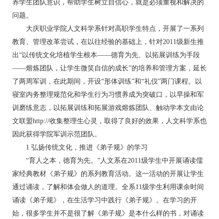
养学生团队意识，帮助学生树立自信心，就是必须重视和解决的
问题。
大庆职业学院人文科学系针对高职学生特点，开展了一系列
教育、管理改革尝试，在以往经验的基础上，针对2011级新生推
出“以传统文化培植学生根本——德育为先、以拓展训练为手段
——熔炼团队，让学生微笑自信的成长”的培养和管理方案，延长
了两周军训，在此期间，开设“形体训练”和“礼仪”两门课程。以
寝室内务整理规范化和学生行为习惯养成为突破口，以早操和军
训磨练意志，以拓展训练和拓展游戏熔炼团队、触动学本文由论
文联盟http://收集整理生心灵，取得了良好的效果，人文科学系也
因此获得学院军训示范团队。
1 弘扬传统文化，推进《弟子规》的学习
“育人之本，德育为先。”人文系在2011级学生中开展诵读儒
家经典教材《弟子规》的系列教育活动。这一活动的开展让学生
通过诵读，了解和体会做人的道理。全系11级学生利用课余时间
诵读《弟子规》，在生活学习中践行《弟子规》。在学习的开
始，很多学生并不是很了解《弟子规》是本什么样的书，对诵读