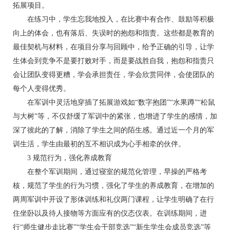
拓展项目。
在练习中，学生忘我地投入，在比赛中有合作、鼓励等积极
向上的体会，也有落后、失误时的抱怨和指责。这些都是教育的
最佳契机与材料，在项目分享与回顾中，给予正确的引导，让学
生体会到竞争不是要打败对手，而是要战胜自我，抱怨和指责只
会让团队变得更糟，学会承担责任，学会欣赏同伴，会使团队的
每个人变得优秀。
在军训中灵活地穿插了拓展游戏如“数字抱团”“水果蹲”“松鼠
与大树”等，不仅舒缓了军训中的紧张，也增进了学生的感情，加
深了彼此的了解，消除了学生之间的陌生感。通过近一个月的军
训生活，学生由最初的互不相识成为心手相牵的伙伴。
3 规范行为，强化养成教育
在整个军训期间，通过寝室的规范化管理，早操的严格考
核，规范了学生的行为习惯，强化了学生的养成教育，在增加的
两周军训中开设了形体训练和礼仪两门课程，让学生明确了在行
住坐卧以及待人接物等方面应有的仪态仪表。在训练期间，进
行“师生健步走比赛”“学生会干部竞选”“新生学生会成员竞选”等