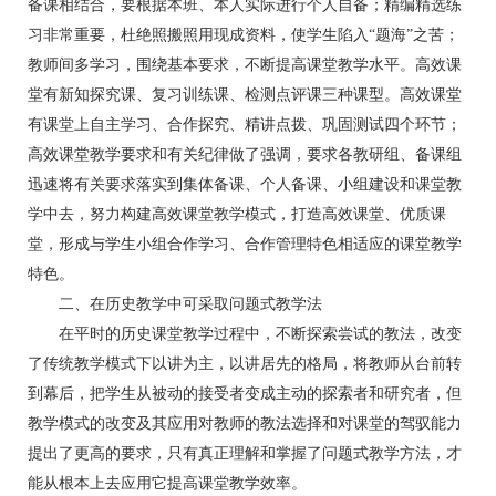
备课相结合，要根据本班、本人实际进行个人自备；精编精选练
习非常重要，杜绝照搬照用现成资料，使学生陷入“题海”之苦；
教师间多学习，围绕基本要求，不断提高课堂教学水平。高效课
堂有新知探究课、复习训练课、检测点评课三种课型。高效课堂
有课堂上自主学习、合作探究、精讲点拨、巩固测试四个环节；
高效课堂教学要求和有关纪律做了强调，要求各教研组、备课组
迅速将有关要求落实到集体备课、个人备课、小组建设和课堂教
学中去，努力构建高效课堂教学模式，打造高效课堂、优质课
堂，形成与学生小组合作学习、合作管理特色相适应的课堂教学
特色。
二、在历史教学中可采取问题式教学法
在平时的历史课堂教学过程中，不断探索尝试的教法，改变
了传统教学模式下以讲为主，以讲居先的格局，将教师从台前转
到幕后，把学生从被动的接受者变成主动的探索者和研究者，但
教学模式的改变及其应用对教师的教法选择和对课堂的驾驭能力
提出了更高的要求，只有真正理解和掌握了问题式教学方法，才
能从根本上去应用它提高课堂教学效率。