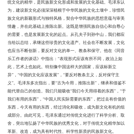
统文化的精华，是民族新文化形成和发展的文化基础。毛泽东认
为，建设新文化必须深深植根于中华民族的文化土壤中，珍惜民
族文化的新颖形式与独特风格，契合中华民族的思想意蕴与审美
情趣，并在此基础上推陈出新。这既是增强民族自信心和自尊心
的需要，也是发展新文化的起点。从孔夫子到孙中山，我们都应
当给以总结，承继这些珍贵的文化遗产。社会在不断发展，文化
也应当不断创新，要反对文化的单一、教条和保守。他在《同音
乐工作者的谈话》中指出：“表现形式应该有所不同，政治上如
此，艺术上也如此。特别像中国这样大的国家，应该标新立
异”，“中国的文化应该发展”，“要反对教条主义，反对保守主
义”。毛泽东多次指出，要“古为今用，推陈出新”，继承和借鉴不
能代替自己的创造。我们只能吸收“我们今天用得着的东西”，“于
我们有用的东西”，“中国人民实际需要的东西”，把过去有价值的
东西，今天有用的东西，经过消化和吸收，成为新文化有机的组
成部分。由此可见，毛泽东通过对传统文化进行了科学分析、取
舍，突出地弘扬了中华民族的优秀文化，对于传统文化精华加以
革新、改造，成为具有时代性、科学性新质的民族新文化。