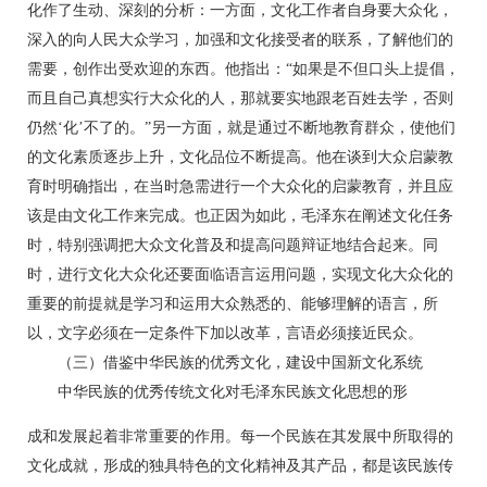
化作了生动、深刻的分析：一方面，文化工作者自身要大众化，
深入的向人民大众学习，加强和文化接受者的联系，了解他们的
需要，创作出受欢迎的东西。他指出：“如果是不但口头上提倡，
而且自己真想实行大众化的人，那就要实地跟老百姓去学，否则
仍然‘化’不了的。”另一方面，就是通过不断地教育群众，使他们
的文化素质逐步上升，文化品位不断提高。他在谈到大众启蒙教
育时明确指出，在当时急需进行一个大众化的启蒙教育，并且应
该是由文化工作来完成。也正因为如此，毛泽东在阐述文化任务
时，特别强调把大众文化普及和提高问题辩证地结合起来。同
时，进行文化大众化还要面临语言运用问题，实现文化大众化的
重要的前提就是学习和运用大众熟悉的、能够理解的语言，所
以，文字必须在一定条件下加以改革，言语必须接近民众。
（三）借鉴中华民族的优秀文化，建设中国新文化系统
中华民族的优秀传统文化对毛泽东民族文化思想的形
成和发展起着非常重要的作用。每一个民族在其发展中所取得的
文化成就，形成的独具特色的文化精神及其产品，都是该民族传