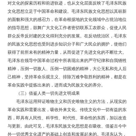
对文化的探索历程和前进轨迹，也从文化层面反映了毛泽东民族
文化思想立足于中国革命和建设。毛泽东民族文化思想以其崭新
的面貌和强大的感召力，在革命根据地的文化领域中占统治地位
的指导思想，鼓舞广大文化工作者密切联系工农群众，促使人民
群众反帝反封建的文化得到充分的发展。在反动统治区，毛泽东
的民族文化思想也受到进步知识分子和广大民众的拥护，使他们
获得了前所未有的精神力量，从而促进了先进文化的不断壮大。
毛泽东在领导中国革命过程中所表现出来的严守纪律和自我牺牲
精神，压倒一切敌人、压倒一切困难的精神，大公无私和先人后
己精神，坚持革命乐观主义、排除万难争取胜利的精神，都是在
革命实践中提炼出来的，进而成为民族文化的养分。
（三）借鉴人类一切先进文明成果
毛泽东运用辩证唯物主义和历史唯物主义的方法，从现实的
革命实践和需要出发，吸收外来文化、传统文化中一切有益的东
西，即具有人民性、科学性、时代性、革命性的东西，加以改造
与更新。由此可见，毛泽东民族文化思想是在吸收、借鉴古今中
外一切优秀文化遗产的基础上创造和发展起来的。毛泽东认为，