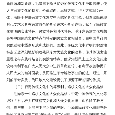
新问题和新要求，毛泽东不断从优秀的传统文化中汲取营养，使
之与民族文化的特质、价值取向、思维方式、行为方式融为一
体，着眼于解决民族文化发展中面临的具体问题，创造出既体现
时代要求又具有民族特色的价值追求和价值遵循，赋予了民族文
化鲜明的实践特色、民族特色和时代特色。毛泽东民族文化思想
是将中国传统文化特点与特定的民族文化相融合，在中国革命的
实践过程中逐渐形成和成熟的。因此，传统文化中鲜明的实践性
特点必然深刻地影响着毛泽东对民族文化的诠释，使其体现出注
重理论与实践相结合的实践性特点。他深知新民主主义文化的建
设将有利于在广大人民大众中进行革命宣传，有利于改善和提升
人民大众的精神面貌，从而推进革命解放事业的前进。通过一系
列的革命实践，为民族文化建设提供了源源不断的理论依据。
（二）否定传统文化中的等级制，追求文化的大众化品格
毛泽东一生追求文化的大众化品格，否定中国传统的文化等
级制关系，极力打破精英文化和大众文化界限，即拆除了雅与
俗、尊与卑、上层与下层之间的界限。毛泽东民族文化思想充分
吸收了马克思主义中“解放全人类”的思想，并且结合中国传统俗