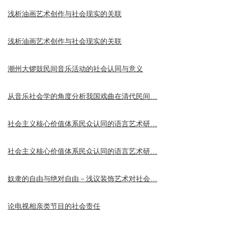
浅析油画艺术创作与社会现实的关联
浅析油画艺术创作与社会现实的关联
潮州大锣鼓民间音乐活动的社会认同与意义
从音乐社会学的角度分析我国戏曲在清代民间…
社会主义核心价值体系民众认同的语言艺术研…
社会主义核心价值体系民众认同的语言艺术研…
奴隶的自由与绝对自由－浅议装饰艺术对社会…
论电视相亲类节目的社会责任