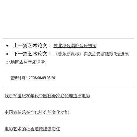
上一篇艺术论文：
陕北秧歌唱腔音乐初探
下一篇艺术论文：
《音乐新课标》实践之安塞腰鼓走进陕
北地区农村音乐课堂
更新时间：
2026-08-09 05:30
浅析20世纪20年代中国社会家庭伦理道德电影
中国管弦乐在当代社会的文化功能
电影艺术的社会道德建设责任