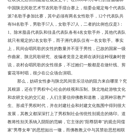
中国陕北民歌艺术节农民歌手擂台赛上，组委会规定每个代表队
派7名歌手参加比赛，其中必须有两名女性歌手，12个代表队共
有84名歌手，男歌手57人，女歌手27人，二者的比例也仅是3：
1。除米脂县代表队和佳县代表队各有4名女歌手外，其他代表队
就只有规定的2名女歌手，而子洲代表队仅有一名女歌手。事实
上，民间会唱民歌的女性的数量并不亚于男性，已故的国家一级
作曲家、陕北民歌研究、改编者党音之老师在谈到这种现象时曾
说，农村会唱民歌的女性很多，不过她们一般都是在做针线、剪
窗花等时唱，很少在公众场合演唱。
那么，妨碍女性参与陕北民间音乐活动的阻力来自哪里？究
其根源，还在于男权中心社会的歧视和压制。陕北地处游牧文化
和农耕文化的交汇处，人们主要信仰佛教和道教，这两种宗教产
生、形成于男权时代，并在封建社会和封建文化氛围中得到很大
发展，其教义都深深打上了男权制社会传统性别观念的烙印。道
教将性别关系纳入阴阳的范畴，它主张的“阳尊阴卑”的观念同儒
家“男尊女卑”的思想如出一辙，而佛教教义中与其禁欲思想相联