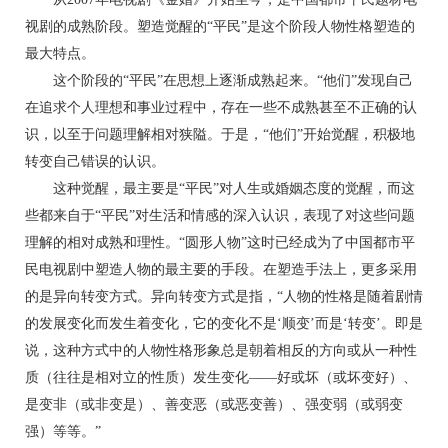
视剧的成熟阶段。塑造觉醒的“平民”是这个阶段人物性格塑造的
最大特点。
这个阶段的“平民”在思想上逐渐成熟起来。“他们”发现自己
在追求个人理想和事业过程中，存在一些不成熟甚至不正确的认
识，以至于问题理解相对狭隘。于是，“他们”开始觉醒，积极地
转变自己错误的认识。
这种觉醒，最主要是“平民”对人生或婚姻态度的觉醒，而这
些都来自于“平民”对生活和情感的深入认识，表现了对这些问题
理解的相对成熟和理性。“圆形人物”这时已经成为了中国都市平
民电视剧中塑造人物的最主要的手段。在塑造手法上，更多采用
的是异向转变方式。异向转变方式是指，“人物的性格是随着剧情
的发展变化而发生着变化，它的变化不是‘顺变’而是‘转变’。即是
说，这种方式中的人物性格形象总是朝着相反的方向或从一种性
质（往往是相对立的性质）发生变化——好或坏（或坏变好）、
是变非（或非变是）、善变恶（或恶变善）、强变弱（或弱变
强）等等。”