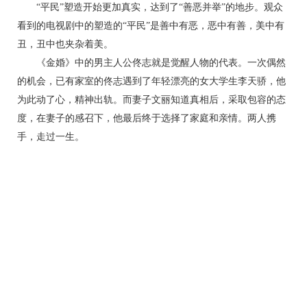
“平民”塑造开始更加真实，达到了“善恶并举”的地步。观众
看到的电视剧中的塑造的“平民”是善中有恶，恶中有善，美中有
丑，丑中也夹杂着美。
《金婚》中的男主人公佟志就是觉醒人物的代表。一次偶然
的机会，已有家室的佟志遇到了年轻漂亮的女大学生李天骄，他
为此动了心，精神出轨。而妻子文丽知道真相后，采取包容的态
度，在妻子的感召下，他最后终于选择了家庭和亲情。两人携
手，走过一生。
转贴于论文联盟 http://www.ybask.com