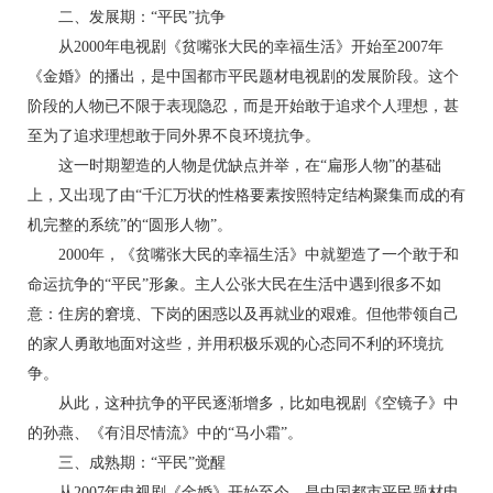
二、发展期：“平民”抗争
从2000年电视剧《贫嘴张大民的幸福生活》开始至2007年
《金婚》的播出，是中国都市平民题材电视剧的发展阶段。这个
阶段的人物已不限于表现隐忍，而是开始敢于追求个人理想，甚
至为了追求理想敢于同外界不良环境抗争。
这一时期塑造的人物是优缺点并举，在“扁形人物”的基础
上，又出现了由“千汇万状的性格要素按照特定结构聚集而成的有
机完整的系统”的“圆形人物”。
2000年，《贫嘴张大民的幸福生活》中就塑造了一个敢于和
命运抗争的“平民”形象。主人公张大民在生活中遇到很多不如
意：住房的窘境、下岗的困惑以及再就业的艰难。但他带领自己
的家人勇敢地面对这些，并用积极乐观的心态同不利的环境抗
争。
从此，这种抗争的平民逐渐增多，比如电视剧《空镜子》中
的孙燕、《有泪尽情流》中的“马小霜”。
三、成熟期：“平民”觉醒
从2007年电视剧《金婚》开始至今，是中国都市平民题材电