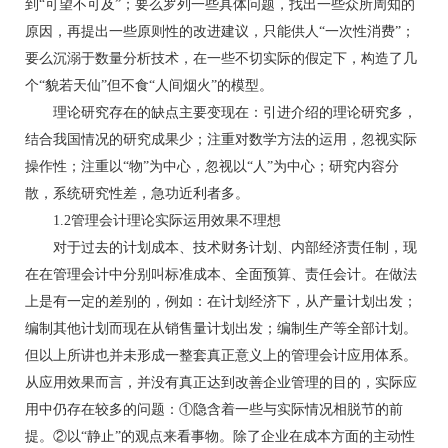
到“可望不可及”；要么罗列一些具体问题，找出一些众所周知的
原因，再提出一些原则性的改进建议，只能供人“一次性消费”；
要么沉溺于数量分析技术，在一些不切实际的假定下，构造了几
个“貌若天仙”但不食“人间烟火”的模型。
理论研究存在的缺点主要变现在：引进介绍的理论研究多，
结合我国情况的研究成果少；注重对数学方法的运用，忽视实际
操作性；注重以“物”为中心，忽视以“人”为中心；研究内容分
散，系统研究性差，急功近利者多。
1.2管理会计理论实际运用效果不理想
对于过去的计划成本、技术财务计划、内部经济责任制，现
在在管理会计中分别叫标准成本、全面预算、责任会计。在做法
上是有一定的差别的，例如：在计划经济下，从产量计划出发；
编制其他计划而现在从销售量计划出发；编制生产等全部计划。
但以上所讲也并未形成一整套真正意义上的管理会计应用体系。
从应用效果而言，并没有真正达到改善企业管理的目的，实际应
用中仍存在较多的问题：①隐含着一些与实际情况相脱节的前
提。②以“静止”的观点来看事物。除了企业在成本方面的主动性