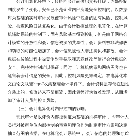
会计电算化环境下，传统的会计岗位职责被打破，内部控制
制度发生了变化，安全已不是企业内部所能完全控制的。以数据
库为基础的实时审计发展使审计风险中包含的固有风险、控制风
险、检查风险日益复杂化。由于会计数据处理的电算化，在计算
机辅助系统的控制下，固有风险基本得到控制，但是由于网络会
计模式的开放性和会计信息资源的共享性，会计资料被非法修改
和窃取的可能性增加了，会计信息被他人非法拷贝和篡改、会计
数据在传输过程中被竞争对手截取和恶意修改等使得会计数据的
安全、完整性控制难以保证；同时，计算机病毒和网络黑客也在
危害着会计信息的安全。因此，控制风险更难确定。在电算化本
文由论文联盟http://收集整理会计条件下。会计资料是存储在磁性
介质上的，修改起来不留痕迹，因此舞弊行为较难发现，从而增
加了审计人员的检查风险。
（三）会计电算化对内部控制的影响。
现代审计是以评价内部控制度为基础的抽样审计， 即审计人
员把对被审单位内部控制的审查和评价作为制定审计方案和决定
抽查范围的依据。在电算化会计系统中， 会计信息的处理和存贮