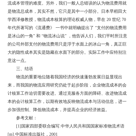
流成本管理的难度。另外，我们一般人总错误的认为物流费用就
是物流总成本，其实不然，它只是其中一小部分。日本早稻田大
学西泽修教授，物流成本核算的理论权威人物，早在 20 世纪 70
年代所著写的《流通费》 一书中就明确提出了 “支付的物流费用
是冰山的一角” 和 “物流冰山说” ，他告诉人们，我们平时所注意
的公司外部支付的物流费用只是浮于水面上的冰山一角，真正巨
大的隐性成本其实是隐藏在水面下的部分。实际工作中应特别注
意这一点。
三、结语
物流的重要地位随着我国经济的快速蓬勃发展日益显现出
来，而我国的物流应用研究仍处于起步阶段，企业物流成本的会
计核算工作迫切需要改进。通过克服各方面的障碍、改进物流成
本的会计核算工作，以期有效地反映物流成本与活动信息，进一
步加强控制、降低物流成本，并提高企业的经济效益。
参考文献：
[1]国家四部委联合编写.中华人民共和国国家标准物流术语
[m].中国标准出版社，2001