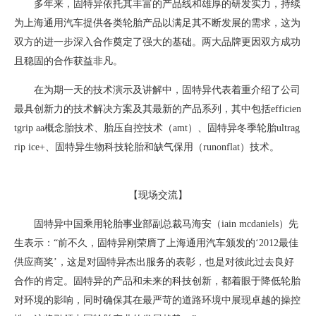
多年来，固特异依托其丰富的产品线和雄厚的研发实力，持续
为上海通用汽车提供各类轮胎产品以满足其不断发展的需求，这为
双方的进一步深入合作奠定了强大的基础。两大品牌更因双方成功
且稳固的合作获益非凡。
在为期一天的技术演示及讲解中，固特异代表着重介绍了公司
最具创新力的技术解决方案及其最新的产品系列，其中包括efficien
tgrip aa概念胎技术、胎压自控技术（amt）、固特异冬季轮胎ultrag
rip ice+、固特异生物科技轮胎和缺气保用（runonflat）技术。
【现场交流】
固特异中国乘用轮胎事业部副总裁马海安（iain mcdaniels）先
生表示：“前不久，固特异刚荣膺了上海通用汽车颁发的‘2012最佳
供应商奖’，这是对固特异杰出服务的表彰，也是对彼此过去良好
合作的肯定。固特异的产品和未来的科技创新，都着眼于降低轮胎
对环境的影响，同时确保其在最严苛的道路环境中展现卓越的操控