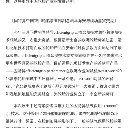
性。这将引领中国轮胎产业的发展趋势。”
【固特异中国乘用轮胎事业部副总裁马海安与现场嘉宾交流】
今年三月问世的固特异efficientgrip aa概念胎技术象征着轮胎技
术领域的又一次重大突破。根据最新出台的欧洲轮胎标签法案，运
用此项技术打造而成的轮胎产品在安全和环保参数方面均达到了最
优级别。efficientgrip aa概念胎技术将支持固特异在不久的未来推出
更多世界顶级的轮胎产品。目前运用此项技术生产的首款新产品
——固特异efficientgrip perfomance在欧洲专业测试机构test world20
13夏季轮胎测试中力压群雄，一举夺魁。test world对其的评价
称：“这款轮胎攻克了轮胎产品开发领域的一大难题，将滚动阻力
和湿地抓地性能完美结合，为轮胎行业树立了一个全新的标杆。”
本次展出中还有消费者高度关注的固特异缺气保用（runonfla
t）技术。这种采用了加强型胎侧的轮胎，能在轮胎缺气的情况下
继续行驶。通常，在胎侧加强的影响下，一般的缺气保用轮胎的重