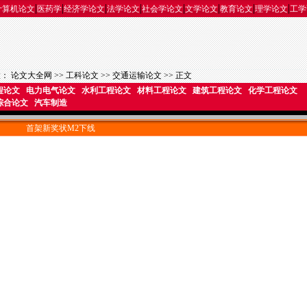
|
|
|
|
|
|
|
|
计算机论文
医药学
经济学论文
法学论文
社会学论文
文学论文
教育论文
理学论文
工学
置：
论文大全网
>>
工科论文
>>
交通运输论文
>> 正文
程论文
电力电气论文
水利工程论文
材料工程论文
建筑工程论文
化学工程论文
综合论文
汽车制造
首架新奖状M2下线