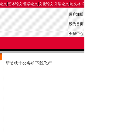
|
|
|
|
|
论文
艺术论文
哲学论文
文化论文
外语论文
论文格式
用户注册
设为首页
会员中心
新奖状十公务机下线飞行