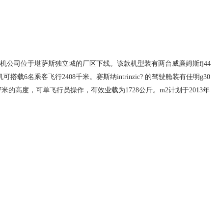
飞机公司位于堪萨斯独立城的厂区下线。该款机型装有两台威廉姆斯fj44
载6名乘客飞行2408千米。赛斯纳intrinzic? 的驾驶舱装有佳明g30
97米的高度，可单飞行员操作，有效业载为1728公斤。m2计划于2013年