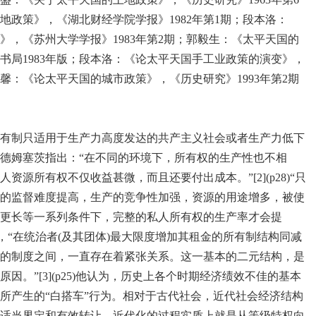
地政策》，《湖北财经学院学报》1982年第1期；段本洛：
》，《苏州大学学报》1983年第2期；郭毅生：《太平天国的
书局1983年版；段本洛：《论太平天国手工业政策的演变》，
德馨：《论太平天国的城市政策》，《历史研究》1993年第2期
有制只适用于生产力高度发达的共产主义社会或者生产力低下
德姆塞茨指出：“在不同的环境下，所有权的生产性也不相
源所有权不仅收益甚微，而且还要付出成本。”[2](p28)“只
的监督难度提高，生产的竞争性加强，资源的用途增多，被使
更长等一系列条件下，完整的私人所有权的生产率才会提
历史上，“在统治者(及其团体)最大限度增加其租金的所有制结构同减
的制度之间，一直存在着紧张关系。这一基本的二元结构，是
。”[3](p25)他认为，历史上各个时期经济绩效不佳的基本
所产生的“白搭车”行为。相对于古代社会，近代社会经济结构
适当界定和有效转让，近代化的过程实质上就是从等级特权向