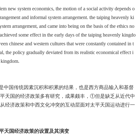
em new system economics, the motion of a social activity depends o
arrangement and informal system arrangement. the taiping heavenly ki
stem arrangement, and came into being on the basis of the ethics no
chieved some effect in the early days of the taiping heavenly kingdo
een chinese and western cultures that were constantly contained in t
, the policy gradually deviated from its realistic economical effect i
y kingdom.
是中国传统因素沉积和积累的结果，也是西方商品输入和基督
平天国的经济政策多有研究，成果颇丰，①但是缺乏从近代中
从经济政策和中西文化冲突的互动层面对太平天国运动进行一
太平天国经济政策的设置及其演变