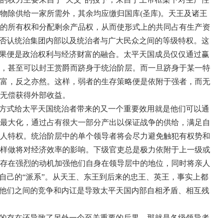
物除供给一家所需外，其余均应缴归国库(圣库)。天王及诸王
的所有权和分配剩余产品权，从而使形式上的共同占有生产资
能否认统治集团内部以及统治者与广大民众之间的等级特权。这
后果便是政治权利与经济财富的融合。太平天国成员仅仅通过赢
，甚至可以封王赏爵而跻身于统治阶层。而一旦跻身于某一特
富，反之亦然。这样，弱者的生存策略便是依附于强者，而无
无偿获得外部收益。
方式给太平天国统治者带来的又一个重要效用就是他们可以通
最大化，通过占有很大一部分产出以保证战争的供给，满足自
人特权。统治阶层中的单个领导者将会尽力避免触犯有权势和
样做将对经济效率的影响。下级官吏总是极力依附于上一级或
存在强烈的动机加强他们自身在领导层中的地位，同时将亲人
现自己的“派系”。从天王、东王到后来的忠王、英王，事实上都
。他们之间的竞争和内讧是导致太平天国内部自相矛盾、相互残
的存在还导致了另外一个至关重要的后果，那就是各级领导者