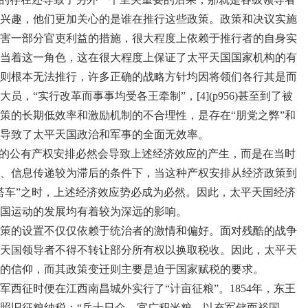
兴趣，他们更加关心的是谁在推行这些政策。政策和决议实施
害一部分官吏利益的措施，很大程度上依赖于推行者的自身实
际充当着这一角色，这在很大程度上保证了太平天国国家机构的有
则根本无法推行，许多正确的战略方针均因将领们各行其是而
，“实行改革而事事均受各王牵制”，[4](p956)甚至到了被
策的长期低效率和激励机制的不合理性，是存在“朋党之弊”和
导致了太平天国政治和军事的全面无效率。
的公有产权安排必然会导致上述经济效应的产生，而是在当时
、信息传递较为滞后的条件下，当这种产权安排从经济政策到
搭车”之时，上述经济效应势必成为必然。因此，太平天国经济
国运动的发展均有着较为深远的影响。
策的设置不仅仅依赖于统治者的激情和偏好。面对残酷的战争
天国领导者不得不转让部分所有权以换取税收。因此，太平天
的信仰，而其政策变迁则主要是迫于国家赋税的要求。
军西征时便在江西南昌城外实行了“计亩征粮”。1854年，东王
照旧征粮纳税：“兵士日众，宜广积米粮，以充军储而裕国