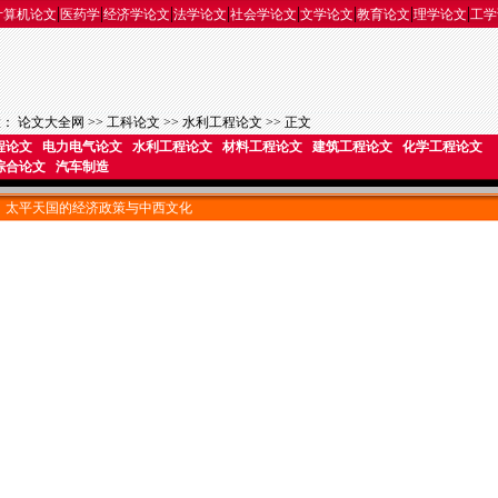
|
|
|
|
|
|
|
|
计算机论文
医药学
经济学论文
法学论文
社会学论文
文学论文
教育论文
理学论文
工学
置：
论文大全网
>>
工科论文
>>
水利工程论文
>> 正文
程论文
电力电气论文
水利工程论文
材料工程论文
建筑工程论文
化学工程论文
综合论文
汽车制造
太平天国的经济政策与中西文化