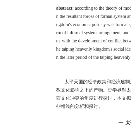
abstract:
according to the theory of mod
n the resultant forces of formal system 
ngdom's economic poli- cy was formal sy
rm of informal system arrangement, and a
m. with the development of conflict betw
he taiping heavenly kingdom's social ideal
n the later period of the taiping heavenl
太平天国的经济政策和经济建制
教文化影响之下的产物。史学界对太
西文化冲突的角度进行探讨，本文拟
些粗浅的分析和探讨。
一 