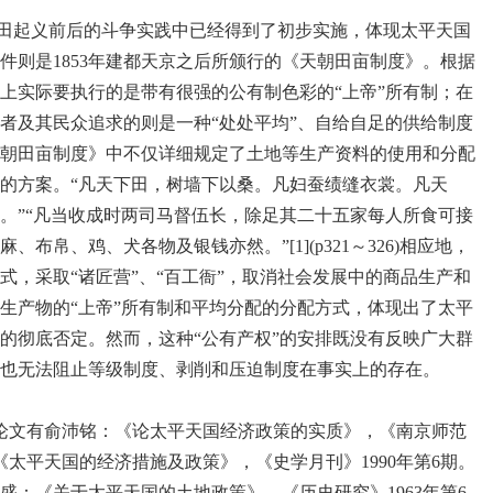
田起义前后的斗争实践中已经得到了初步实施，体现太平天国
件则是1853年建都天京之后所颁行的《天朝田亩制度》。根据
上实际要执行的是带有很强的公有制色彩的“上帝”所有制；在
者及其民众追求的则是一种“处处平均”、自给自足的供给制度
朝田亩制度》中不仅详细规定了土地等生产资料的使用和分配
的方案。“凡天下田，树墙下以桑。凡妇蚕绩缝衣裳。凡天
。”“凡当收成时两司马督伍长，除足其二十五家每人所食可接
布帛、鸡、犬各物及银钱亦然。”[1](p321～326)相应地，
式，采取“诸匠营”、“百工衙”，取消社会发展中的商品生产和
生产物的“上帝”所有制和平均分配的分配方式，体现出了太平
的彻底否定。然而，这种“公有产权”的安排既没有反映广大群
也无法阻止等级制度、剥削和压迫制度在事实上的存在。
论文有俞沛铭：《论太平天国经济政策的实质》，《南京师范
：《太平天国的经济措施及政策》，《史学月刊》1990年第6期。
盛：《关于太平天国的土地政策》，《历史研究》1963年第6