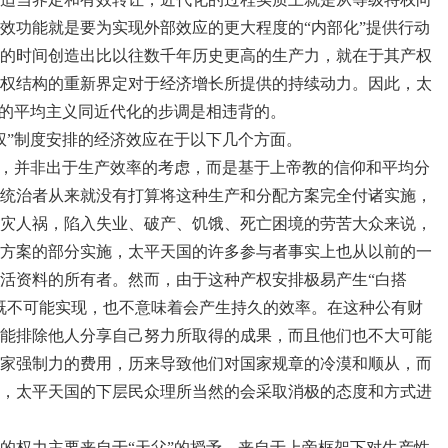
效功能就是要为实现外部效应的更大程度的“内部化”提供行动
的时间创造出比以往数千年历史更高的生产力，就在于其产权
权结构的重新界定对于经济增长所提供的持续动力。因此，太
中的平均主义同近代化的步调是相违背的。
”制度安排的经济效应在于以下几个方面。
，并非出于生产效率的考虑，而是基于上帝教的信仰和平均分
统治者从来就没有打算将这种生产和分配方案完全付诸实施，
灾人祸，陷入失业、破产、饥饿、死亡困境的劳苦大众来说，
方案的部分实施，太平天国的许多参与者事实上也从以前的一
活资料的所有者。然而，由于这种产权安排极易产生“白搭
既不可能实现，也不意味着会产生持久的效率。在这种公有财
能排除他人分享自己努力所取得的成果，而且他们也不大可能
家强制力的费用，历来导致他们对国家规章的冷漠和顺从，而
，太平天国的下层民众理所当然的会采取消极的态度和方式进
权力主要来自于“天父”的授予，来自于上帝框架下对生产性