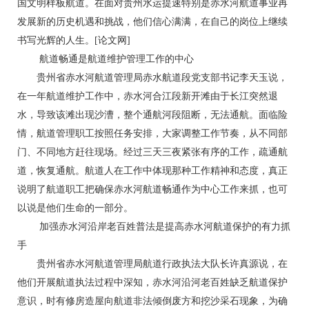
国文明样板航道。在面对贵州水运提速特别是赤水河航道事业再
发展新的历史机遇和挑战，他们信心满满，在自己的岗位上继续
书写光辉的人生。[论文网]
航道畅通是航道维护管理工作的中心
贵州省赤水河航道管理局赤水航道段党支部书记李天玉说，
在一年航道维护工作中，赤水河合江段新开滩由于长江突然退
水，导致该滩出现沙漕，整个通航河段阻断，无法通航。面临险
情，航道管理职工按照任务安排，大家调整工作节奏，从不同部
门、不同地方赶往现场。经过三天三夜紧张有序的工作，疏通航
道，恢复通航。航道人在工作中体现那种工作精神和态度，真正
说明了航道职工把确保赤水河航道畅通作为中心工作来抓，也可
以说是他们生命的一部分。
加强赤水河沿岸老百姓普法是提高赤水河航道保护的有力抓
手
贵州省赤水河航道管理局航道行政执法大队长许真源说，在
他们开展航道执法过程中深知，赤水河沿河老百姓缺乏航道保护
意识，时有修房造屋向航道非法倾倒废方和挖沙采石现象，为确