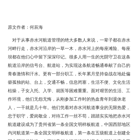
原文作者：何辰海
对于从事赤水河航道管理的绝大多数人来说，一辈子都在赤水
河畔行走，赤水河沿岸的一草一木，赤水河上的每座滩险、每座
坝都在他们心中留下深深印记。很多人用一生的光阴守卫在这条
航道沿岸的信号台、航道站，为实现这条航道畅通奉献了自己的
青春激情和汗水。更有一部分职工，长年累月坚持奋战在地处偏
僻孤独的站、台上，交通不畅，信息闭塞，生活不便、文化生活
枯燥，子女入托、入学、就医等困难重重。面对艰苦的生活、工
作环境，他们无怨无悔，从刚参加工作时的热血青年到退休老
人，一干就是几十年。他们凭着对赤水河航道事业的无限热爱，
忠于职守，爱岗敬业，对待工作一丝不苟，踏踏实实地把赤水河
航道建设成为了贵州省第一条全国文明样板航道，中国西部地区
内河航道第一条全国文明样板航道，第一条在五级航道上创建全