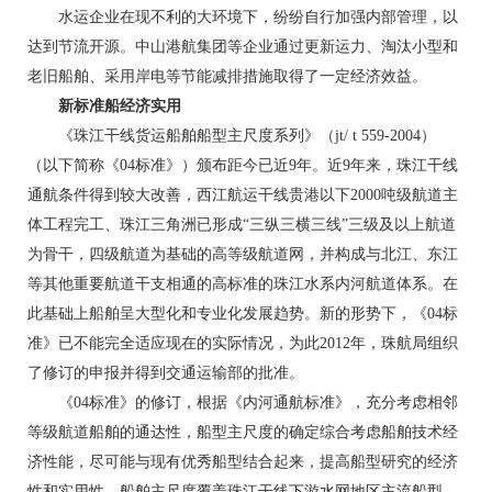
水运企业在现不利的大环境下，纷纷自行加强内部管理，以
达到节流开源。中山港航集团等企业通过更新运力、淘汰小型和
老旧船舶、采用岸电等节能减排措施取得了一定经济效益。
新标准船经济实用
《珠江干线货运船舶船型主尺度系列》（jt/ t 559-2004）
（以下简称《04标准》）颁布距今已近9年。近9年来，珠江干线
通航条件得到较大改善，西江航运干线贵港以下2000吨级航道主
体工程完工、珠江三角洲已形成“三纵三横三线”三级及以上航道
为骨干，四级航道为基础的高等级航道网，并构成与北江、东江
等其他重要航道干支相通的高标准的珠江水系内河航道体系。在
此基础上船舶呈大型化和专业化发展趋势。新的形势下，《04标
准》已不能完全适应现在的实际情况，为此2012年，珠航局组织
了修订的申报并得到交通运输部的批准。
《04标准》的修订，根据《内河通航标准》，充分考虑相邻
等级航道船舶的通达性，船型主尺度的确定综合考虑船舶技术经
济性能，尽可能与现有优秀船型结合起来，提高船型研究的经济
性和实用性。船舶主尺度覆盖珠江干线下游水网地区主流船型，