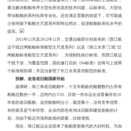
重点解决船舶有序大型化所涉及的技术问题，以标准化、大型化
带动船舶的系列化和专业化。还在满足需要的前提下，尽可能减
少各吨级下船舶主尺度系列和吨位档次，促进船舶标准化水平的
提高。
2011年12月及2012年12月，交通运输部分别发布的《西江航
运干线过闸船舶标准船型主尺度系列》以及《珠江水系“三线”过
闸船舶标准船型主尺度系列》，为强制性执行标准。而西江航运
干线下游，为覆盖范围，因此修订后的《04标准》还将与上述两
个标准相协调；并适当参照了长江水系某些船型的标准。
拆解、改造老旧船国家补贴
据调研，珠三角老旧船舶中，十五年船龄的船艘数约占所有
船舶总数的一半，总吨约占3/10。目前一些水运企业普遍存在10
年前的老旧船舶，这些船舶吨位小，载货量小，没有竞争优势，
有的甚至是亏本经营。企业内部也有淘汰旧船和建造新船的计
划，但由于航运市场和政策的因素，比较谨慎。
现在，珠江航运企业迎来了船舶更新换代的大好时机。为加