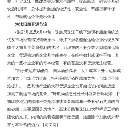
整，引导珠江干线建造标准和示范船型，提高航道、码头等基础
设施利用率，总体提升航运的经济性、安全性、节能型和环保
性，帮助航运企业走出低迷。
淘汰旧船开源节流
根据7月底及8月中旬，珠航局珠江干线下游现有船舶简统选
优及市场经营情况调研显示，珠江下游各船舶运输企业出现从20
08年之前几年普遍盈利的状况，到现在的只有少数大型船舶运输
企业，货源稳定的企业基本能生存，在维持微利或保持平衡，其
余的一些小企业有的亏本经营，有的甚至没有货源无法经营。
“由于航运市场低迷、国际油价高居、人工成本上升，运输成
本加大；市场运力过剩，特别是临近省区船舶竞争，市场运价较
难提升。一些其他行业的大型货源企业也开始投资内河航运业，
加剧了航运市场的竞争。”珠航局信息处处长林立新告诉记者，目
前比较稳定的船舶种类是港澳线集装箱船和一些有砂石货源的自
卸砂船，主要原因是房地产、高速公路和珠江口大型桥梁工程的
建设的支撑。内河的集装箱船和干散货船、油船除个别航线外都
在亏本经营的边沿。[论文网]