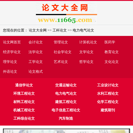
您现在的位置：
论文大全网
>>
工科论文
>>
电力电气论文
论文网首页
会计论文
管理论文
计算机论文
医药学
经济学论文
法学论文
社会学论文
文学论文
教育论文
理学论文
工学论文
艺术论文
哲学论文
文化论文
外语论文
论文格式
通信学论文
交通运输论文
工业设计论文
环境工程论文
电力电气论文
水利工程论文
材料工程论文
建筑工程论文
化学工程论文
机械工程论文
电子信息工程论文
建筑期刊
工科综合论文
汽车制造