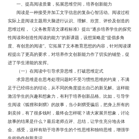
一、提高阅读质量，拓展思维空间，培养创新能力
阅读是一种接受并加工文字信息的复杂心智活动。阅读过程
实际上是阅读主题用大脑进行认识、理解、欣赏、评价及创造的
思维过程，《义务教育语文课程标准》提出“逐步培养学生的探究
性阅读和创造性阅读的能力”的新课题，设想策略是“提倡多角
度、有创意的阅读”。它拓展了文本教育思想的内容，针对阅读课
程提出了更高的要求，对培养作文创新能力作了切实的铺垫，促
进了学生潜能的发挥。
（一）在阅读中引导求异思维，打破思维定式
求异思维是在思考处理问题时不受习惯性思维的约束，不满
足于已经得出的结论，从不同的角度提出自己的新见解。这样能
激活学生的兴趣和想象力，有利于培养创新品格。比如，引导学
生阅读《狐狸和刺猬》的故事，当小刺猬受骗后，把身上所有的
刺卖掉，有了很多钱时，最终会怎样呢？请大家展开想象，讨论
故事的结果是什么？最后老师点评、总结，让学生充分地去体
会、感受，这样有助于培养学生的个性思维和独特思维，增强学
生的协作创新意识。