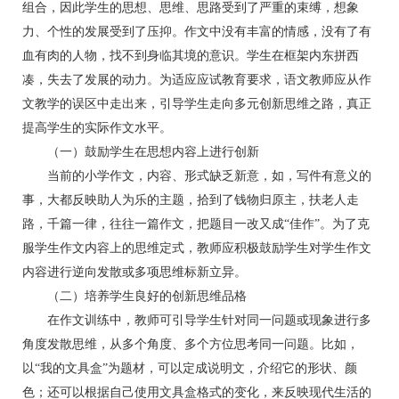
组合，因此学生的思想、思维、思路受到了严重的束缚，想象
力、个性的发展受到了压抑。作文中没有丰富的情感，没有了有
血有肉的人物，找不到身临其境的意识。学生在框架内东拼西
凑，失去了发展的动力。为适应应试教育要求，语文教师应从作
文教学的误区中走出来，引导学生走向多元创新思维之路，真正
提高学生的实际作文水平。
（一）鼓励学生在思想内容上进行创新
当前的小学作文，内容、形式缺乏新意，如，写件有意义的
事，大都反映助人为乐的主题，拾到了钱物归原主，扶老人走
路，千篇一律，往往一篇作文，把题目一改又成“佳作”。为了克
服学生作文内容上的思维定式，教师应积极鼓励学生对学生作文
内容进行逆向发散或多项思维标新立异。
（二）培养学生良好的创新思维品格
在作文训练中，教师可引导学生针对同一问题或现象进行多
角度发散思维，从多个角度、多个方位思考同一问题。比如，
以“我的文具盒”为题材，可以定成说明文，介绍它的形状、颜
色；还可以根据自己使用文具盒格式的变化，来反映现代生活的