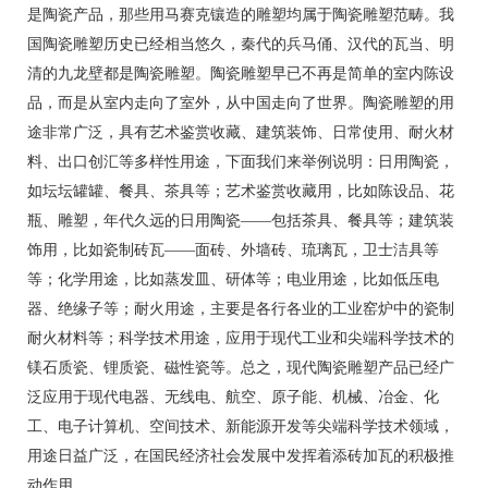
是陶瓷产品，那些用马赛克镶造的雕塑均属于陶瓷雕塑范畴。我
国陶瓷雕塑历史已经相当悠久，秦代的兵马俑、汉代的瓦当、明
清的九龙壁都是陶瓷雕塑。陶瓷雕塑早已不再是简单的室内陈设
品，而是从室内走向了室外，从中国走向了世界。陶瓷雕塑的用
途非常广泛，具有艺术鉴赏收藏、建筑装饰、日常使用、耐火材
料、出口创汇等多样性用途，下面我们来举例说明：日用陶瓷，
如坛坛罐罐、餐具、茶具等；艺术鉴赏收藏用，比如陈设品、花
瓶、雕塑，年代久远的日用陶瓷——包括茶具、餐具等；建筑装
饰用，比如瓷制砖瓦——面砖、外墙砖、琉璃瓦，卫士洁具等
等；化学用途，比如蒸发皿、研体等；电业用途，比如低压电
器、绝缘子等；耐火用途，主要是各行各业的工业窑炉中的瓷制
耐火材料等；科学技术用途，应用于现代工业和尖端科学技术的
镁石质瓷、锂质瓷、磁性瓷等。总之，现代陶瓷雕塑产品已经广
泛应用于现代电器、无线电、航空、原子能、机械、冶金、化
工、电子计算机、空间技术、新能源开发等尖端科学技术领域，
用途日益广泛，在国民经济社会发展中发挥着添砖加瓦的积极推
动作用。