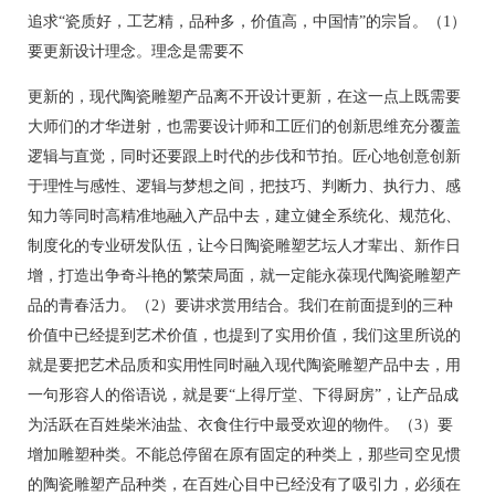
追求“瓷质好，工艺精，品种多，价值高，中国情”的宗旨。（1）
要更新设计理念。理念是需要不
更新的，现代陶瓷雕塑产品离不开设计更新，在这一点上既需要
大师们的才华迸射，也需要设计师和工匠们的创新思维充分覆盖
逻辑与直觉，同时还要跟上时代的步伐和节拍。匠心地创意创新
于理性与感性、逻辑与梦想之间，把技巧、判断力、执行力、感
知力等同时高精准地融入产品中去，建立健全系统化、规范化、
制度化的专业研发队伍，让今日陶瓷雕塑艺坛人才辈出、新作日
增，打造出争奇斗艳的繁荣局面，就一定能永葆现代陶瓷雕塑产
品的青春活力。（2）要讲求赏用结合。我们在前面提到的三种
价值中已经提到艺术价值，也提到了实用价值，我们这里所说的
就是要把艺术品质和实用性同时融入现代陶瓷雕塑产品中去，用
一句形容人的俗语说，就是要“上得厅堂、下得厨房”，让产品成
为活跃在百姓柴米油盐、衣食住行中最受欢迎的物件。（3）要
增加雕塑种类。不能总停留在原有固定的种类上，那些司空见惯
的陶瓷雕塑产品种类，在百姓心目中已经没有了吸引力，必须在