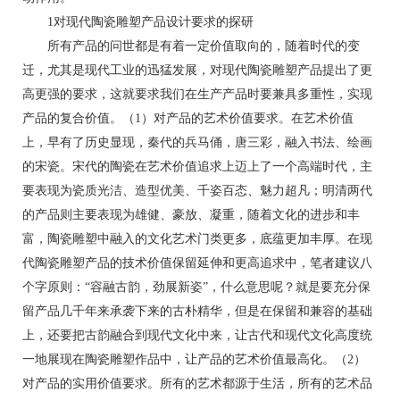
1对现代陶瓷雕塑产品设计要求的探研
所有产品的问世都是有着一定价值取向的，随着时代的变
迁，尤其是现代工业的迅猛发展，对现代陶瓷雕塑产品提出了更
高更强的要求，这就要求我们在生产产品时要兼具多重性，实现
产品的复合价值。（1）对产品的艺术价值要求。在艺术价值
上，早有了历史显现，秦代的兵马俑，唐三彩，融入书法、绘画
的宋瓷。宋代的陶瓷在艺术价值追求上迈上了一个高端时代，主
要表现为瓷质光洁、造型优美、千姿百态、魅力超凡；明清两代
的产品则主要表现为雄健、豪放、凝重，随着文化的进步和丰
富，陶瓷雕塑中融入的文化艺术门类更多，底蕴更加丰厚。在现
代陶瓷雕塑产品的技术价值保留延伸和更高追求中，笔者建议八
个字原则：“容融古韵，劲展新姿”，什么意思呢？就是要充分保
留产品几千年来承袭下来的古朴精华，但是在保留和兼容的基础
上，还要把古韵融合到现代文化中来，让古代和现代文化高度统
一地展现在陶瓷雕塑作品中，让产品的艺术价值最高化。（2）
对产品的实用价值要求。所有的艺术都源于生活，所有的艺术品