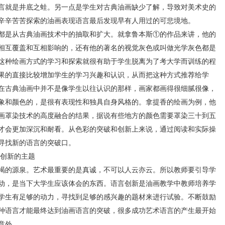
言就是井底之蛙。另一点是学生对古典油画缺少了解，导致对美术史的
辛辛苦苦探索的油画表现语言最后发现早有人用过的可悲境地。
是从古典油画技术中的抽取和扩大。就拿鲁本斯①的作品来讲，他的
相互覆盖和互相影响的，还有他的著名的视觉灰色或叫做光学灰色都是
这种绘画方式的学习和探索就很有助于学生脱离为了考大学而训练的程
果的直接比较增加学生的学习兴趣和认识，从而把这种方式推荐给学
在古典油画中并不是像学生以往认识的那样，画家都画得很细腻很像，
象和颜色的，是很有表现性和独具自身风格的。拿提香的绘画为例，他
画罩染技术的高度融合的结果，据说有些地方的颜色需要罩染三十到五
才会更加深沉和耐看。从色彩的突破和创新上来说，通过阅读和实际操
寻找新的语言的突破口。
创新的主题
的源泉。艺术最重要的是真诚，不可以人云亦云。所以教师要引导学
动，是当下大学生应该体会的东西。语言创新是油画教学中教师培养学
学生有足够的动力，寻找到足够的感兴趣的题材来进行试验。不断鼓励
种语言才能最终达到油画语言的突破，很多成功艺术语言的产生最开始
意外。