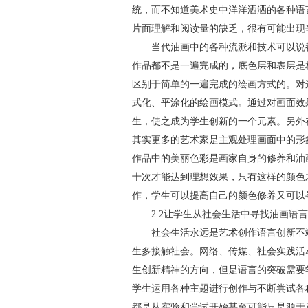
统，而不知道美术史中洋洋洒洒的各种语
片面理解和阅读量的缺乏，很有可能出现
当代油画中的各种流派和技术可以说都
作品都不是一遍完成的，底色层和表层是
区别于简单的一遍完成的绘画方式的。对
式化、平涂化的绘画模式。通过对画面效
生，使之成为学生创新的一个元素。另外
其实更多的艺术家是主观处理画面中的形
作品中的美丽色彩是画家自身的修养和油
十次才能达到理想效果，只有这样的颜色
作，学生可以提高自己的颜色修养又可以
2.2让学生从社会生活中寻找油画语言
社会生活永远是艺术创作语言创新不竭
生多接触社会。网络、传媒、社会实践活
生创新精神的方向，但是语言的突破需要
学生运用各种主题进行创作与不断尝试各
都是从实验和尝试开始甚至可能只是源于