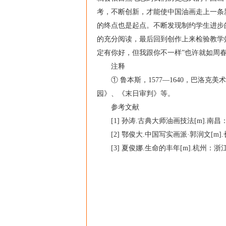
考，不断创新，才能使中国油画走上一条
的终点也是起点。不断发现制约学生进步
的充分阅读，最后回到创作上来检验教学
定有你好，但我跟你不一样”也许就如周
注释
① 鲁本斯，1577—1640，巴洛克
园》、《末日审判》等。
参考文献
[1] 孙涛.古典大师油画技法[m].南昌：
[2] 鄂俊大.中国写实画派·郭润文[m].
[3] 夏俊娜.生命的丰年[m].杭州：浙江