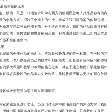
油画创新的元素
、模仿、只是一味地追求和学习西方的绘画而忽略了其作品独有的内
涵的创作方式，抑制了创造力的生成，造成了我们对借鉴的依赖心理，
创新发展也就开始停滞不前，对于绘画者来说，我们的作品应该具有民
把握实质，将民族的和世界的融入在一起再通过创新衍生出新的艺术形
长盛不衰的生命力。
成果
完成的创作作品的画面上。实践是检验真理的唯一标准。在平时的习
表现力，也可以提高自己的技术和判断能力，但是没有任何练习能够替
临的最大课题和教学中教师的核心任务，就在于建立和提升学生油画作
会有很多实验性的作品会以失败告终，此时教师应该以更大的耐心鼓励
讲解或者示范帮助学生建立画面语言。
它来跟观众进行交流。当我们讨论到中国油画创作的原动力时，我们
，所以中国油画本身就具有历史的责任感和使命感。只有我们认真思