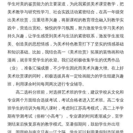
学生对美的鉴赏能力的主要渠道，为此我紧抓美术课堂教学，把
美术教学与研究性学习、社会实践活动紧密结合，在高一年级突
出美术欣赏，注重培养兴趣，将新课程的教育理念融入到教学实
践中，营造出宽松、愉悦的学习氛围，努力激发学生学习美术的
持久兴趣，让学生感受到美术与生活的紧密联系，激发学生发现
美、创造美的思想情感，为美术特色教育打下了坚实的情感基础
和知识基础。比如，我结合高一《美术欣赏》拓展的装饰画和动
漫画，就非常受学生的欢迎。我们还积极收集学生的优秀作品
（业），准备汇编成册，不少学生因此而美术兴趣大增。在上好
美术欣赏课的同时，积极选拔具有一定绘画能力的学生组建兴趣
班，利用课余时间每周两次进行专业辅导。
高二选科分班前，对选择艺术班的学生，建议学校从文化和
专业两个方面组合选拔考试，考试合格者进入艺术班。高二专业
班学生的培训为每周八课时，考虑到江苏高考模式，高二上半学
期有学测考试（俗称“小高考”），专业课的时间逐渐减少，至学
测结束后恢复原有的教学模式。至暑假期间，鼓励学生外出培
训，因我校与南京只有一江之隔，学生可以利用暑假到市区接受