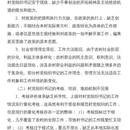
村党组织书记安于现状，缺少干事创业的开拓精神及主动抢抓机
遇的眼光和能力。
2、对政策的把握和执行力欠缺。在政策的执行上，缺乏创
新能力，不能结合本村实际将方针、政策转化为具体的工作措
施，或者仅是凭借主观经验和对政策的一知半解开展工作，偏离
甚至歪曲了政策的原本意图。
3、社会管理理念滞后、工作方法陈旧。由于农村社会阶层
的分化、利益主体多样化；农村群众的民主意识、权利意识、法
治观念日益强化，涉及农村群众利益的问题和矛盾随之增多并趋
于复杂化。部分村党组织书记的工作理念、管理方法无法适应工
作对象和工作环境的新变化。
（二）村党组织书记的考核、培训、激励机制不完善
1、考核评价体系缺乏科学性。上级对村党组织书记的工作
情况实行量化考核，这虽然有利于督促和规范村党组织的工作，
但是现行的量化考核存在一定的弊病：（1）考核指标过于细
化，几乎覆盖了农村的全部工作，导致村书记的工作既繁忙又琐
碎；（2）考核过于模式化，重点不突出，缺乏从本地实际出发