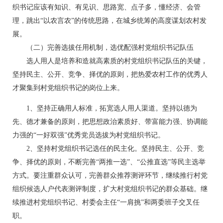
织书记应该有知识、有见识、思路宽、点子多，懂经济、会管
理，跳出“以农言农”的传统思路，在城乡统筹的高度谋划农村发
展。
（二）完善选拔任用机制，选优配强村党组织书记队伍
选人用人是培养和造就高素质的村党组织书记队伍的关键，
坚持民主、公开、竞争、择优的原则，把热爱农村工作的优秀人
才聚集到村党组织书记的岗位上来。
1、坚持正确用人标准，拓宽选人用人渠道。坚持以德为
先、德才兼备的原则，把思想政治素质好、带富能力强、协调能
力强的“一好双强”优秀党员选拔为村党组织书记。
2、坚持村党组织书记选任的民主化。坚持民主、公开、竞
争、择优的原则，不断完善“两推一选”、“公推直选”等民主选举
方式。要注重群众认可，完善群众推荐测评环节，继续推行村党
组织候选人户代表测评制度，扩大村党组织书记的群众基础。继
续推进村党组织书记、村委会主任“一肩挑”和两委班子交叉任
职。