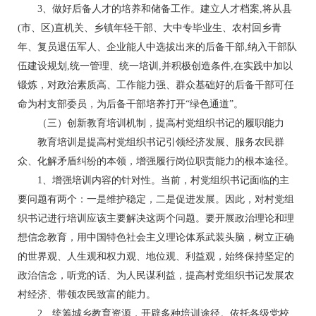
3、做好后备人才的培养和储备工作。建立人才档案,将从县
(市、区)直机关、乡镇年轻干部、大中专毕业生、农村回乡青
年、复员退伍军人、企业能人中选拔出来的后备干部,纳入干部队
伍建设规划,统一管理、统一培训,并积极创造条件,在实践中加以
锻炼，对政治素质高、工作能力强、群众基础好的后备干部可任
命为村支部委员，为后备干部培养打开“绿色通道”。
（三）创新教育培训机制，提高村党组织书记的履职能力
教育培训是提高村党组织书记引领经济发展、服务农民群
众、化解矛盾纠纷的本领，增强履行岗位职责能力的根本途径。
1、增强培训内容的针对性。当前，村党组织书记面临的主
要问题有两个：一是维护稳定，二是促进发展。因此，对村党组
织书记进行培训应该主要解决这两个问题。要开展政治理论和理
想信念教育，用中国特色社会主义理论体系武装头脑，树立正确
的世界观、人生观和权力观、地位观、利益观，始终保持坚定的
政治信念，听党的话、为人民谋利益，提高村党组织书记发展农
村经济、带领农民致富的能力。
2、统筹城乡教育资源，开辟多种培训途径。依托各级党校