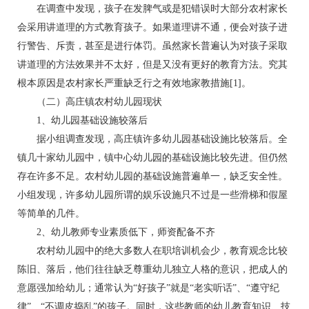
在调查中发现，孩子在发脾气或是犯错误时大部分农村家长
会采用讲道理的方式教育孩子。如果道理讲不通，便会对孩子进
行警告、斥责，甚至是进行体罚。虽然家长普遍认为对孩子采取
讲道理的方法效果并不太好，但是又没有更好的教育方法。究其
根本原因是农村家长严重缺乏行之有效地家教措施[1]。
（二）高庄镇农村幼儿园现状
1、幼儿园基础设施较落后
据小组调查发现，高庄镇许多幼儿园基础设施比较落后。全
镇几十家幼儿园中，镇中心幼儿园的基础设施比较先进。但仍然
存在许多不足。农村幼儿园的基础设施普遍单一，缺乏安全性。
小组发现，许多幼儿园所谓的娱乐设施只不过是一些滑梯和假屋
等简单的几件。
2、幼儿教师专业素质低下，师资配备不齐
农村幼儿园中的绝大多数人在职培训机会少，教育观念比较
陈旧、落后，他们往往缺乏尊重幼儿独立人格的意识，把成人的
意愿强加给幼儿；通常认为“好孩子”就是“老实听话”、“遵守纪
律”、“不调皮捣乱”的孩子。同时，这些教师的幼儿教育知识、技