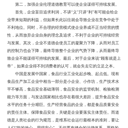
第二，加强企业伦理道德教育可以使企业谋得可持续发展。
首先，企业盲目追求利润，不讲“义”只讲“利”有可能会给企
业带来短期的利益，但如果长此以往就会导致企业在竞争中处于
不利地位。同时，不合理的经营模式使企业养成不正当经营的惯
性，从而放弃企业自身的理念及追求，不利于企业的可持续经营
与发展。其次，企业不道德会使员工的凝聚力下降，从而对员工
的控制力也会下降，最终导致整个企业的气势下降，从而最终导
致企业不能谋得可持续的发展。最后，对于企业来说“顾客就是上
帝”，如果企业得不到消费者的认可，就会失去它的立足之本。
中国是发展中国家，食品行业工业化起步晚、起点低。现有
食品生产加工企业中相当一部分是小企业、小作坊，生产技术水
平不够高，食品安全基础薄弱，食品安全的监管机制、检验检测
能力等方面，与发达国家相比也存在着很大差距，提升食品安全
水平的任务十分艰巨。生产经营食品的企业，都是食品质量安全
的责任主体。保障食品安全，关键是企业要落实主体责任。而道
德是人类社会的行为规范，是维系社会运行最根本的准则，要让
人们“吃的放心，用得安心”，不但要有健全的法律体系，严格的