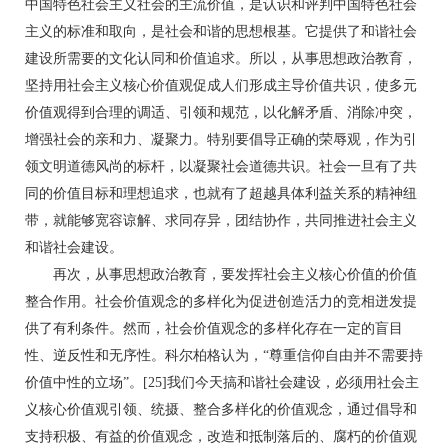
中国特色社会主义社会的主流价值，是认识和评判中国特色社会
主义的标准和取向，是社会和谐的思想根基。它提供了和谐社会
建设所需要的文化认同和价值追求。所以，从事思想政治教育，
坚持用社会主义核心价值观促成人们形成主导价值共识，使多元
价值观得到合理的调适、引领和规范，以化解矛盾、消除冲突，
增强社会的亲和力、凝聚力。特别要倡导正确的荣辱观，作为引
领文明道德风尚的标杆，以凝聚社会道德共识。社会一旦有了共
同的价值目标和理想追求，也就有了超越具体利益关系的精神纽
带，就能够宽容谅解、求同存异，团结协作，共同推进社会主义
和谐社会建设。
再次，从事思想政治教育，要发挥社会主义核心价值的价值
整合作用。社会价值观念的多样化为促进创造活力的竞相迸发提
供了有利条件。然而，社会价值观念的多样化存在一定的盲目
性、逆反性和无序性。科尔柏格认为，“尊重信仰自由并不需要持
价值中性的立场”。[25]我们今天搞和谐社会建设，必须用社会主
义核心价值观引领、统摄、整合多样化的价值观念，通过倡导和
支持积极、有益的价值观念，改造和抵制落后的、腐朽的价值观