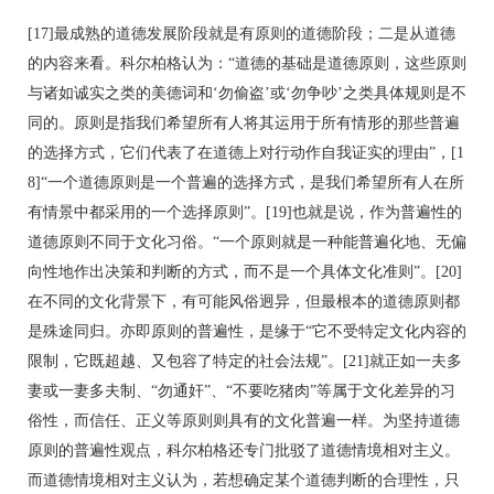
[17]最成熟的道德发展阶段就是有原则的道德阶段；二是从道德
的内容来看。科尔柏格认为：“道德的基础是道德原则，这些原则
与诸如诚实之类的美德词和‘勿偷盗’或‘勿争吵’之类具体规则是不
同的。原则是指我们希望所有人将其运用于所有情形的那些普遍
的选择方式，它们代表了在道德上对行动作自我证实的理由”，[1
8]“一个道德原则是一个普遍的选择方式，是我们希望所有人在所
有情景中都采用的一个选择原则”。[19]也就是说，作为普遍性的
道德原则不同于文化习俗。“一个原则就是一种能普遍化地、无偏
向性地作出决策和判断的方式，而不是一个具体文化准则”。[20]
在不同的文化背景下，有可能风俗迥异，但最根本的道德原则都
是殊途同归。亦即原则的普遍性，是缘于“它不受特定文化内容的
限制，它既超越、又包容了特定的社会法规”。[21]就正如一夫多
妻或一妻多夫制、“勿通奸”、“不要吃猪肉”等属于文化差异的习
俗性，而信任、正义等原则则具有的文化普遍一样。为坚持道德
原则的普遍性观点，科尔柏格还专门批驳了道德情境相对主义。
而道德情境相对主义认为，若想确定某个道德判断的合理性，只