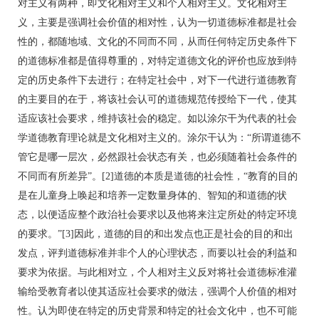
对主义有两种，即文化相对主义和个人相对主义。文化相对主
义，主要是强调社会价值的相对性，认为一切道德标准都是社会
性的，都随地域、文化的不同而不同，从而任何特定历史条件下
的道德标准都是值得尊重的，对特定道德文化的评价也应放到特
定的历史条件下去进行；在特定社会中，对下一代进行道德教育
的主要目的在于，将该社会认可的道德规范传授给下一代，使其
适应该社会要求，维持该社会的稳定。如以涂尔干为代表的社会
学道德教育理论就是文化相对主义的。涂尔干认为：“所谓道德不
管它是哪一层次，必然跟社会状态有关，也必须随着社会条件的
不同而有所差异”。[2]道德的本质是道德的社会性，“教育的目的
是在儿童身上唤起和培养一定数量身体的、智知的和道德的状
态，以便适应整个政治社会要求以及他将来注定所处的特定环境
的要求。”[3]因此，道德的目的和出发点也正是社会的目的和出
发点，评判道德标准并非个人的心理状态，而要以社会的利益和
要求为依据。与此相对立，个人相对主义反对将社会道德标准灌
输给受教育者以使其适应社会要求的做法，强调个人价值的相对
性。认为即使在特定的历史背景和特定的社会文化中，也不可能