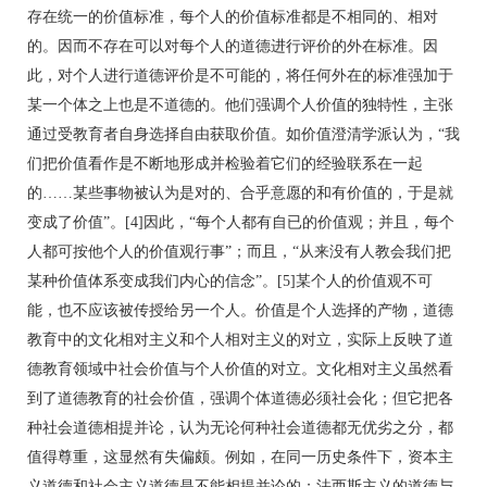
存在统一的价值标准，每个人的价值标准都是不相同的、相对
的。因而不存在可以对每个人的道德进行评价的外在标准。因
此，对个人进行道德评价是不可能的，将任何外在的标准强加于
某一个体之上也是不道德的。他们强调个人价值的独特性，主张
通过受教育者自身选择自由获取价值。如价值澄清学派认为，“我
们把价值看作是不断地形成并检验着它们的经验联系在一起
的……某些事物被认为是对的、合乎意愿的和有价值的，于是就
变成了价值”。[4]因此，“每个人都有自已的价值观；并且，每个
人都可按他个人的价值观行事”；而且，“从来没有人教会我们把
某种价值体系变成我们内心的信念”。[5]某个人的价值观不可
能，也不应该被传授给另一个人。价值是个人选择的产物，道德
教育中的文化相对主义和个人相对主义的对立，实际上反映了道
德教育领域中社会价值与个人价值的对立。文化相对主义虽然看
到了道德教育的社会价值，强调个体道德必须社会化；但它把各
种社会道德相提并论，认为无论何种社会道德都无优劣之分，都
值得尊重，这显然有失偏颇。例如，在同一历史条件下，资本主
义道德和社会主义道德是不能相提并论的；法西斯主义的道德与