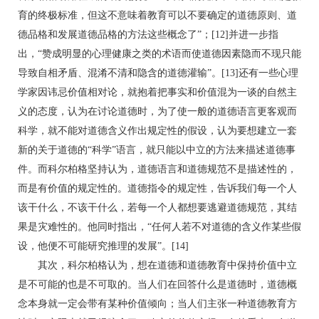
育的终极标准，但这不意味着教育可以不要确定的道德原则、道
德品格和发展道德品格的方法这些概念了”；[12]并进一步指
出，“赞成明显的心理健康之类的术语而使道德因素隐而不现只能
导致自相矛盾、混淆不清和隐含的道德灌输”。[13]还有一些心理
学家因讳忌价值相对论，就抱着把事实和价值混为一谈的自然主
义的态度，认为在讨论道德时，为了使一般的道德语言更客观而
科学，就不能对道德含义作出规定性的假设，认为要想建立一套
新的关于道德的“科学”语言，就只能以中立的方法来描述道德事
件。而科尔柏格坚持认为，道德语言和道德规范不是描述性的，
而是有价值的规定性的。道德指令的规定性，告诉我们每一个人
该干什么，不该干什么，若每一个人都想要逃避道德规范，其结
果是灾难性的。他同时指出，“任何人若不对道德的含义作某些假
设，他便不可能研究推理的发展”。[14]
其次，科尔柏格认为，想在道德和道德教育中保持价值中立
是不可能的也是不可取的。当人们在回答什么是道德时，道德概
念本身就一定会带有某种价值倾向；当人们主张一种道德教育方