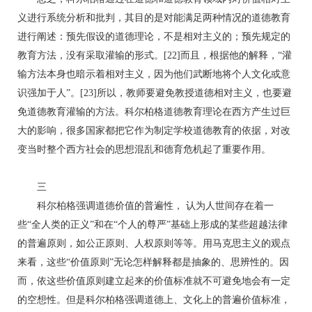
义进行系统分析和批判，其目的是对能满足两种情况的道德教育
进行阐述：预先假设的道德理论，不是相对主义的；预先规定的
教育方法，没有采取灌输的形式。[22]而且，根据他的解释，“灌
输方法本身也暗示着相对主义，因为他们武断地将个人文化或意
识强加于人”。[23]所以，教师要避免教授道德相对主义，也要避
免道德教育灌输的方法。科尔柏格道德教育理论在西方产生过巨
大的影响，很多国家都把它作为制定学校道德教育的依据，对改
变当时整个西方社会的思想混乱和德育危机起了重要作用。
三
科尔柏格强调道德价值的普遍性， 认为人世间存在着一
些“全人类的正义”和在“个人的尊严”基础上形成的某些超越法律
的普遍原则，如公正原则、人权原则等等。用马克思主义的观点
来看，这些“价值原则”无论怎样解释都是抽象的、思辨性的。因
而，依这些价值原则建立起来的价值标准就不可避免地会有一定
的空想性。但是科尔柏格强调道德上、文化上的普遍价值标准，