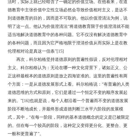
法时，实际上就已经暗含了一确定的价值立场。在他看来，在道
德教育中主张价值中立性立场必然会导致价值相对主义，是达不
到道德教育的目的，因而是不可取的。他以价值澄清法为例，说
明了这一点。他认为价值澄清法“将道德教育限于价值澄清就不能
适当地解决道德教育中的各种问题。它不仅没有解决道德教育中
的各种问题，而且因为它严格地限于澄清价值从而实际上是在教
伦理相对论是真这一信条”[15]
再次，科尔柏格坚持道德原则的普遍性假设，反对伦理相对
主义。科尔柏格认为：无论在哪一种文化背景下，诸如正义、公
正这样最根本的道德原则是放之四海皆准的。这里的普遍性有两
个方面：一是从道德发展形式上看。科尔柏格说：“有普遍的人类
道德思维的方式和原则，它们是通过一个恒定不变的顺序发展起
来的。”[16]也就是说，每个人都沿着一个普遍而不变的道德发展
阶段不断地成长，并最终形成道德判断三水平六阶段的发展模
式，其中，“在每一阶段，同样的基本道德概念的定义是已被限定
的。但在每一个较高的阶段，这种定义变得更分化、更整合、更
一般和更普遍了”。