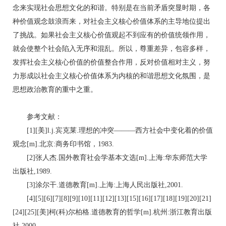
念来实现社会思想文化的和谐。特别是在当前矛盾突显时期，各
种价值观念鼓浪而来，对社会主义核心价值体系的主导地位提出
了挑战。如果社会主义核心价值观起不到应有的价值统领作用，
就会使整个社会陷入无序和混乱。所以，尊重差异，包容多样，
发挥社会主义核心价值的价值整合作用，反对价值相对主义，努
力形成以社会主义核心价值体系为内核的和谐思想文化氛围，是
思想政治教育的重中之重。
参考文献：
[1][美]l.j.宾克莱.理想的冲突———西方社会中变化着的价值
观念[m].北京:商务印书馆，1983.
[2]张人杰.国外教育社会学基本文选[m].上海:华东师范大学
出版社,1989.
[3]涂尔干.道德教育[m].上海:上海人民出版社,2001.
[4][5][6][7][8][9][10][11][12][13][15][16][17][18][19][20][21]
[24][25][美]柯(科)尔柏格.道德教育的哲学[m].杭州:浙江教育出版
社,2000.