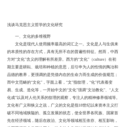
浅谈马克思主义哲学的文化研究
一、文化的多维视野
文化是现代人使用频率最高的词汇之一。文化是人与生俱来
的本质性的存在方式，具有无所不在的普遍性特征。然而，中西
方对“文化”含义的理解有所差异。西方的“文化”（culture）在初
期主要是耕耘、栽培和种植的意思，后引申为人的性情的陶冶和
品德的教养，更强调的是凭借内在的生命力而生成的价值规范；
而中文范畴的“文化”，字面上看，“文”指纹理，“化”代表着变
易、生成、造化等，一开始中文的“文化”强调“文治教化”、“人文
化成”以及对人伦关系的纹理的观察，专注人的精神修养领域等。
文化有广义和狭义之说，广义的文化是指18世纪以来资本主义打
破不同地域狭隘的、孤立发展的状态，使全世界各民族、国家首
先在经济领域，随后在政治、文化等领域相互依存、相互影响，