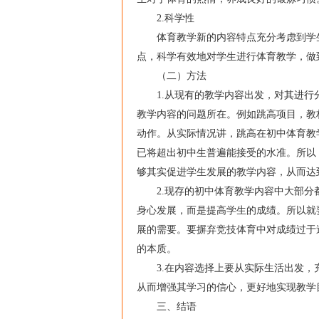
2.科学性
体育教学新的内容特点充分考虑到学生
点，科学有效地对学生进行体育教学，做
（二）方法
1.从现有的教学内容出发，对其进行分
教学内容的问题所在。例如跳高项目，教
动作。从实际情况讲，跳高在初中体育教
已将超出初中生普遍能接受的水准。所以
够其实促进学生发展的教学内容，从而达
2.现存的初中体育教学内容中大部分都
身心发展，而是提高学生的成绩。所以就
展的需要。要摒弃竞技体育中对成绩过于
的本质。
3.在内容选择上要从实际生活出发，充
从而增强其学习的信心，更好地实现教学
三、结语