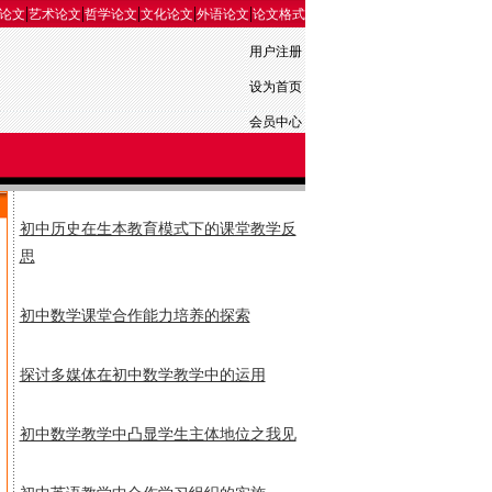
|
|
|
|
|
论文
艺术论文
哲学论文
文化论文
外语论文
论文格式
用户注册
设为首页
会员中心
初中历史在生本教育模式下的课堂教学反
思
初中数学课堂合作能力培养的探索
探讨多媒体在初中数学教学中的运用
初中数学教学中凸显学生主体地位之我见