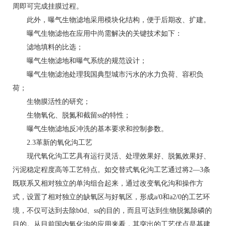
周即可完成挂膜过程。
此外，曝气生物滤地采用模块化结构，便于后期改、扩建。
曝气生物滤他在应用中尚需解决的关键技术如下：
滤地填料的比选；
曝气生物滤地和曝气系统的规范设计；
曝气生物滤池处理我国典型城市污水的水力负荷、容积负
荷；
生物膜活性的研究；
生物氧化、脱氮和截留ss的特性；
曝气生物滤地反冲洗的基本要求和控制参数。
2.3革新的氧化沟工艺
现代氧化沟工艺具有运行灵活、处理效果好、脱氮效果好、
污泥稳定程度高等工艺特点。如交替式氧化沟工艺通过将2—3条
既联系又相对独立的单沟组合起来，通过改变氧化沟和操作方
式，设置了相对独立的缺氧区与好氧区，形成a/0和a2/0的工艺环
境，不仅可达到去除b0d、ss的目的，而且可达到生物脱氮除磷的
目的。从目前国内氧化沟的应用来看，其突出的工艺优点是基建