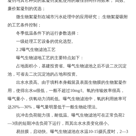
凝剂与其它种类的絮凝剂复配使用的最佳协同作用效果； 高效、
廉价絮凝剂的优选；
微生物絮凝剂在城市污水处理中的应用研究；.生物絮凝吸附
的工艺条件控制；
冬季低温条件下的运行参数选择：
一级处理工艺设备的优化选型。
2.2曝气生物滤池工艺
曝气生物滤地工艺的主要特点如下：
占地面积小，基建投资省。曝气生物滤池之后不设二次沉淀
池，可省去二次沉淀池的占地和投资。
出水水质高。由于填料本身截留及表面生物膜的生物絮凝作
用，使得出水ss很低，一般不超过10mg/l。氧的传输效率很高，
曝气量小，供氧动力消耗低。曝气生物滤池中，氧的利用效率可
达20%—30%，曝气量明显低于一般生物处理法。
抗冲击负荷能力强，耐低温。曝气生物滤池可在正常负荷2
—3倍的短期冲击负荷下运行，而其出水水质变化很小。
易挂膜，启动快。曝气生物滤池在水温10-15摄氏度时，2—3