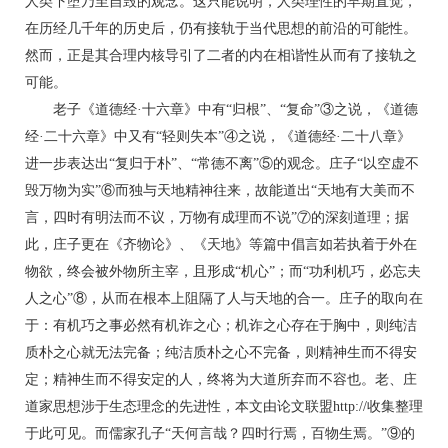
人类下堕乃至自毁的观念。这只能说明，人类理性的早期直觉，
在历经几千年的历史后，仍有接轨于当代思想的前沿的可能性。
然而，正是其合理内核导引了二者的内在相谐性从而有了接轨之
可能。
老子《道德经·十六章》中有“归根”、“复命”③之说，《道德
经·二十六章》中又有“轻则失本”④之说，《道德经·二十八章》
进一步表达出“复归于朴”、“常德不离”⑤的观念。庄子“以空虚不
毁万物为实”⑥而独与天地精神往来，故能道出“天地有大美而不
言，四时有明法而不议，万物有成理而不说”⑦的深刻道理；据
此，庄子更在《齐物论》、《天地》等篇中倡言如若执着于外在
物欲，终会被外物所主宰，且形成“机心”；而“功利机巧，必忘夫
人之心”⑧，从而在根本上阻隔了人与天地的合一。庄子的取向在
于：有机巧之事必然有机诈之心；机诈之心存在于胸中，则纯洁
质朴之心就无法完备；纯洁质朴之心不完备，则精神生而不得安
定；精神生而不得安定的人，终将为大道所弃而不容也。老、庄
道家思想涉于生态理念的先进性，本文由论文联盟http://收集整理
于此可见。而儒家孔子“天何言哉？四时行焉，百物生焉。”⑨的