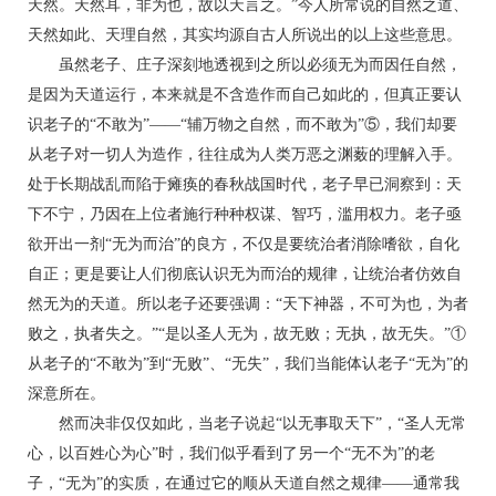
天然。天然耳，非为也，故以天言之。”今人所常说的自然之道、
天然如此、天理自然，其实均源自古人所说出的以上这些意思。
虽然老子、庄子深刻地透视到之所以必须无为而因任自然，
是因为天道运行，本来就是不含造作而自己如此的，但真正要认
识老子的“不敢为”——“辅万物之自然，而不敢为”⑤，我们却要
从老子对一切人为造作，往往成为人类万恶之渊薮的理解入手。
处于长期战乱而陷于瘫痪的春秋战国时代，老子早已洞察到：天
下不宁，乃因在上位者施行种种权谋、智巧，滥用权力。老子亟
欲开出一剂“无为而治”的良方，不仅是要统治者消除嗜欲，自化
自正；更是要让人们彻底认识无为而治的规律，让统治者仿效自
然无为的天道。所以老子还要强调：“天下神器，不可为也，为者
败之，执者失之。”“是以圣人无为，故无败；无执，故无失。”①
从老子的“不敢为”到“无败”、“无失”，我们当能体认老子“无为”的
深意所在。
然而决非仅仅如此，当老子说起“以无事取天下”，“圣人无常
心，以百姓心为心”时，我们似乎看到了另一个“无不为”的老
子，“无为”的实质，在通过它的顺从天道自然之规律——通常我