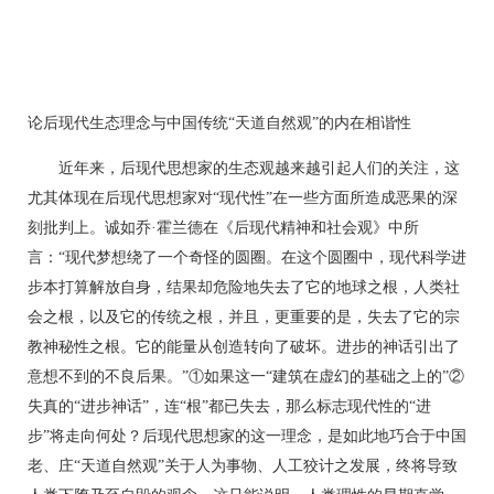
论后现代生态理念与中国传统“天道自然观”的内在相谐性
近年来，后现代思想家的生态观越来越引起人们的关注，这
尤其体现在后现代思想家对“现代性”在一些方面所造成恶果的深
刻批判上。诚如乔·霍兰德在《后现代精神和社会观》中所
言：“现代梦想绕了一个奇怪的圆圈。在这个圆圈中，现代科学进
步本打算解放自身，结果却危险地失去了它的地球之根，人类社
会之根，以及它的传统之根，并且，更重要的是，失去了它的宗
教神秘性之根。它的能量从创造转向了破坏。进步的神话引出了
意想不到的不良后果。”①如果这一“建筑在虚幻的基础之上的”②
失真的“进步神话”，连“根”都已失去，那么标志现代性的“进
步”将走向何处？后现代思想家的这一理念，是如此地巧合于中国
老、庄“天道自然观”关于人为事物、人工狡计之发展，终将导致