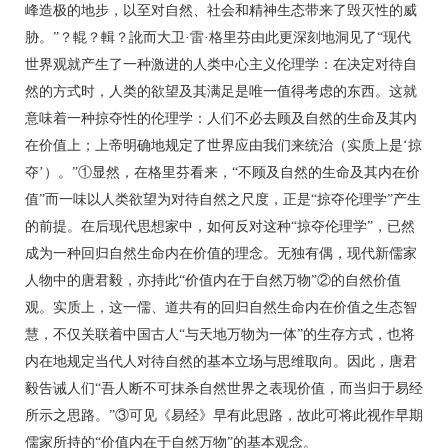
峰造极的地步，以至对自然、社会和精神生态带来了毁灭性的威
胁。”？輥？輯？訛而大卫·雷·格里芬由此更深刻地洞见了“现代
世界观就产生了一种激进的人类中心主义伦理学：在决定对待自
然的方式时，人类的欲望及其满足是唯一值得考虑的东西。这就
意味着一种掠夺性的伦理学：人们不必去顾及自然的生命及其内
在价值上；上帝明确地规定了世界应由我们来统治（实质上是‘掠
夺’）。”①显然，在格里芬看来，“不顾及自然的生命及其内在价
值”而一味以人类欲望为对待自然之尺度，正是“掠夺伦理学”产生
的前提。在后现代思想家中，如何反对这种“掠夺伦理学”，已然
成为一种回归自然生命内在价值的理念。无独有偶，现代新儒家
人物中的唐君毅，亦持此“价值内在于自然万物”②的自然价值
观。实质上，这一儒、道共有的回归自然生命内在价值之生态智
慧，不仅关联着中国古人“与天地万物为一体”的生存方式，也将
内在地规定当代人对待自然的基本立场与思维取向。因此，唐君
毅告诫人们“吾人断不可抹杀自然世界之表现价值，而当归于易经
所示之思路。”③可见《易经》早有此思路，故此可将此视作早期
儒家所持的“价值内在于自然万物”的基本观念。