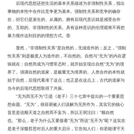
后现代思想还把生活的基本关系描述为非强制性关系，指出
事物的本性中合作比竞争更为基本。强制性关系和竞争的确存
在，但它们是派生的、从属的。拥有后现代意识就是感受合作
的、互助的、非强制性的关系。具有这种意识的伦理观将不再把
暴力视作达到目的的理想方式。⑥
显然，“非强制性关系”是自然的，无须造作的；反之，“强制
性关系”则是极度人为造作的，不自然的。自然与“无为”的内在逻
辑就在：自然而成为习惯常态时，就开始呈现出自然“无为”的境
界了。强调自然的道家，是极重无为境界的。人类合作的本性就
始于自然，后现代看准了这点；也正是在这点上，古代的道家与
当今的后现代思想取得了共振。
“无为而无不为”①是《老子》三十七章中提出的一个重要思
想命题。“无为”，很容易被人们误解为无所作为，其实它的核心
旨意是说顺天道之自然而不妄为，所以王弼注曰：“顺自然
也。”那么，老子为什么又要接着“无为”而说“无不为”呢？这实在
是老子深髓哲思对后人的重大启示，它告知人们：你若能谨守天