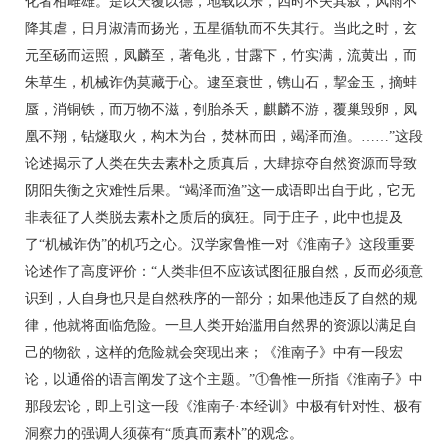
化者相雌雄。是以天覆以德，地载以乐，四时不失其叙，风雨不
降其虐，日月淑清而扬光，五星循轨而不失其行。当此之时，玄
元至砀而运照，凤麟至，著龟兆，甘露下，竹实满，流黄出，而
朱草生，机械诈伪莫藏于心。逮至衰世，镌山石，挈金玉，摘蚌
蜃，消铜铁，而万物不滋，刳胎杀夭，麒麟不游，覆巢毁卵，凤
凰不翔，钻燧取火，构木为台，焚林而田，竭泽而渔。……”这段
论述揭示了人类在失去素朴之质真后，大肆掠夺自然资源而导致
阴阳失衡之灾难性后果。“竭泽而渔”这一成语即出自于此，它无
非表征了人类脱去素朴之质后的疯狂。同于庄子，此中也提及
了“机械诈伪”的机巧之心。汉学家鲁惟一对《淮南子》这段重要
论述作了高度评价：“人类非但不应该试图征服自然，反而必须意
识到，人自身也只是自然秩序的一部分；如果他违反了自然的规
律，他就将面临危险。一旦人类开始滥用自然界的资源以满足自
己的物欲，这样的危险就会突现出来；《淮南子》中有一段宏
论，以通俗的语言阐发了这个主题。”①鲁惟一所指《淮南子》中
那段宏论，即上引这一段《淮南子·本经训》中极有针对性、极有
洞察力的强调人须葆有“质真而素朴”的观念。