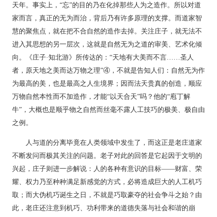
天年。事实上，“忘”的目的乃在化掉那些人为之造作。所以对道
家而言，真正的无为而治，背后乃有许多原理的支撑。而道家智
慧的聚焦点，就在把不合自然的造作去掉。关注庄子，就无法不
进入其思想的另一层次，这就是自然无为之道的审美、艺术化倾
向。《庄子·知北游》所传达的：“天地有大美而不言……圣人
者，原天地之美而达万物之理”④，不就是告知人们：自然无为作
为最高的美，也是最高之人生境界；因而法天贵真的创造，顺应
万物自然本性而不加造作，才能“以天合天”吗？他的“庖丁解
牛”，大概也是顺乎物之自然而丝毫不露人工技巧的极美、极自由
之例。
人与道的分离毕竟在人类领域中发生了，而这正是老庄道家
不断发问而极其关注的问题。老子对此的回答是它起因于文明的
兴起，庄子则进一步解说：人的各种有意识的目标——财富、荣
耀、权力乃至种种满足新感觉的方式，必将造成巨大的人工机巧
取；而大伪机巧诞生之日，不就是巧取豪夺的社会争斗之始？由
此，老庄还注意到机巧、功利带来的道德失落与社会和谐的崩