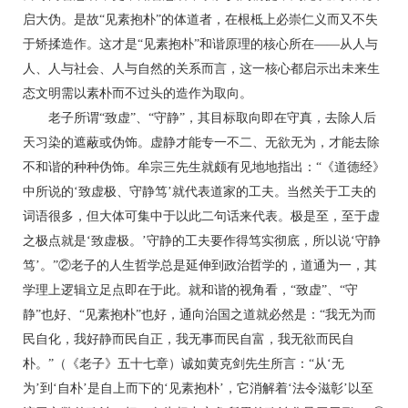
启大伪。是故“见素抱朴”的体道者，在根柢上必崇仁义而又不失
于矫揉造作。这才是“见素抱朴”和谐原理的核心所在——从人与
人、人与社会、人与自然的关系而言，这一核心都启示出未来生
态文明需以素朴而不过头的造作为取向。
老子所谓“致虚”、“守静”，其目标取向即在守真，去除人后
天习染的遮蔽或伪饰。虚静才能专一不二、无欲无为，才能去除
不和谐的种种伪饰。牟宗三先生就颇有见地地指出：“《道德经》
中所说的‘致虚极、守静笃’就代表道家的工夫。当然关于工夫的
词语很多，但大体可集中于以此二句话来代表。极是至，至于虚
之极点就是‘致虚极。’守静的工夫要作得笃实彻底，所以说‘守静
笃’。”②老子的人生哲学总是延伸到政治哲学的，道通为一，其
学理上逻辑立足点即在于此。就和谐的视角看，“致虚”、“守
静”也好、“见素抱朴”也好，通向治国之道就必然是：“我无为而
民自化，我好静而民自正，我无事而民自富，我无欲而民自
朴。”（《老子》五十七章）诚如黄克剑先生所言：“从‘无
为’到‘自朴’是自上而下的‘见素抱朴’，它消解着‘法令滋彰’以至