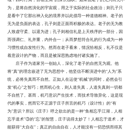
为，是将自然演化的宇宙观，用之于实际的社会政治；则孔子只
是看中了它那出神入化的境界并以此倡导一种道德精神。老子的
无为是负面的表达，孔子则是正面而积极的表达。老子的无为教
人致虚守柔、以退为进；孔子则相信礼是上天秩序的一部分，因
而强调仁、礼并重，内外合一；从而梦想符合礼的行为成为一种
习惯性或自发性行为。然而在老子看来，情况恰相反，礼不仅是
着意设计的产物，而且是被深思熟虑地付诸实施了。
庄子作为道家另一创始人，深化了老子的自然无为观。他
将“真”的理念嵌进了无为思想中，他坚信不断演进中的“人为”系
统，必将失真而不自然。正如人在运使“机械”的同时，必然会引
发“机心”之智巧；然而机心生，则人道失真，人道失真则一切都
不自然了。甚而，机巧意识产生技术，而技术导致异化，这是现
代的事实，然而它不正源于庄子所言的机巧（设计性）的“有
为”意识？所以《庄子》呼之欲出的是一种“鱼相忘乎江湖，人相
忘乎道术”③的“忘”的智慧，庄子说得太妙了！人相忘于道术，才
能获得“大自在”；真正的自由自在，人才能没有一切恐惧而得其