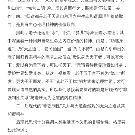
然。”这是老子关于“人天”的基本理念。人应当与天地和谐，“知
和曰常”、“知常曰明”④。反其道而行之，那就是“不知常，妄
作，凶。”⑤这都是老子天道自然理念中生态和谐原理的价值取
向，是具有生态伦理精神的价值取向。
据此，老子还运用“水”、“牝”、“婴儿”等象征喻示道德，其
中深涵着一种回归自然生命之内在价值的精神。由是，“功遂身
退”，乃“天之道”。“爱民治国”，当“为而不恃”。由是而引申出的
老子回归真实精神的高卓之处便在“贵以身为天下者，可以寄天
下；爱以身为天下者，可以托天下。”意谓看待世界珍贵如其身，
爱护世界如爱其身。从这一视角看，老子五千言不独为“隐士”所
发，更为圣王而发。圣王当以“不干扰”的方式来治理世界，才可
显现天道自然的真实。所以我们紧接着要探讨的就是后现代的“非
强制性关系”与老庄无为之道的内在精神。
二、后现代的“非强制性”关系与天道自然观的无为之道及其
和谐精神
后现代思想十分强调人类生活基本关系的非强制性。格里芬
如此说道：