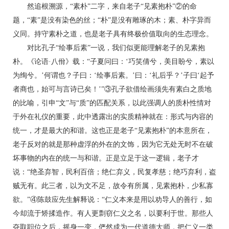
然追根溯源，“素朴”二字，来自老子“见素抱朴”②的命
题，“素”是没有染色的丝；“朴”是没有雕琢的木；素、朴字异而
义同。持守素朴之道，也是老子具有终极价值取向的生态理念。
对比孔子“绘事后素”一说，我们似更能理解老子的见素抱
朴。《论语·八佾》载：“子夏问曰：‘巧笑倩兮，美目盼兮，素以
为绚兮。’何谓也？子曰：‘绘事后素。’曰：‘礼后乎？’子曰‘起予
者商也，始可与言诗已矣！’”③孔子欲借绘画须先有素白之质地
的比喻，引申“文”与“质”的匹配关系，以此强调人的质朴性情对
于外在礼仪的重要，此中透露出的实质精神就在：形式与内容的
统一，才是最大的和谐。这也正是老子“见素抱朴”的本意所在，
老子反对的就是那种虚浮的外在的文饰，因为它无处无时不在破
坏事物的内在的统一与和谐。正是立足于这一逻辑，老子才
说：“绝圣弃智，民利百倍；绝仁弃义，民复孝慈；绝巧弃利，盗
贼无有。此三者，以为文不足，故令有所属，见素抱朴，少私寡
欲。”④陈鼓应先生解释说：“仁义本来是用以劝导人的善行，如
今却流于矫揉造作。有人更剽窃仁义之名，以要利于世。那些人
夺取职位之后，摇身一变，俨然成为一代道德大师，把仁义一类