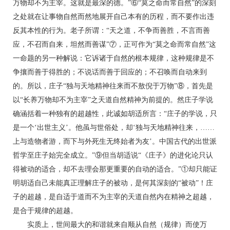
万物却不为主宰。这就是最深的德。”⑥“莫之命而常自然”的深刻
之处就在让事物自然而然地展开自己本有的历程，而不要作出违
反其本性的行为。老子所谓：“天之道，不争而善胜，不言而善
应，不召而自来，坦然而善谋”⑦，正可作为“莫之命而常自然”这
一命题的另一种解说：它诉诸于自然的根本规律，这种规律是不
争攘而善于得胜的；不说话而善于回应的；不召唤而自动来到
的。所以，庄子“独与天地精神往来而不敖倪于万物”⑧，首先是
以“长养万物却不为主宰”之天道自然精神为前提的。然庄子学说
确涵括着一种独有的超越性，此诚如胡适所言：“庄子的学说，只
是一个‘出世主义’。他虽与世俗处，却‘独与天地精神往来，……
上与造物者游，而下与外死生无终始者为友’。中国古代的出世派
哲学至庄子始完全成立。”⑨但当胡适说“《庄子》的进化论只认
得被动的适合，却不去理会那更重要的自动的适合。”①却只能证
明胡适自己未能真正理解庄子的被动，是何其深刻的“被动”！庄
子的超越，是自适于道而不为主宰的天道自然内在精神之超越，
是合于规律的超越。
实质上，世间最大的和谐就来自顺从自然（规律）而使万