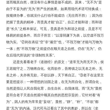
道而顺其自然，便没有什么事情是做不成的。原来，“无不为”是
由于不妄为的“无为”所产生的效果。如果用现代术语可转换成：
按规律办事，你就没什么行动不能成功（无往而不胜）；因为你
把握了贵真的精神，而贵真才能“自正”，自正才能和谐；而和谐
是“长久”之根本保证。可见，贵真是作为和谐之前提，且是不可
移易的前提条件。而庄子所言：“以濡弱谦下为表，以空虚不毁万
物为实。”②则在表征“空”非“顽空”也，“不毁万物”才能与万物为
一体；然“不毁万物”之前提仍在顺天道之自然、仍在“无为”、仍
在后现代所说的“非强制性关系”。
还是先看看老子《道德经》的原文：“道常无为而无不为，侯
王若能守之，万物将自化。化而欲作，吾将镇之以无名之朴。无
名之朴，夫亦将无欲。不欲以静，天下将自正。”③老子在这里主
要是想提示：一种理想的治国之道，在无为而自化，所谓自化，
当然是指让人民自我化育，自生自长，自我体现。而“无为”显然
是符合老子天道自然观中顺其自然的思想宗旨的，它针对着“有
为”，因人的有为常常是“妄动”。显然，“静”、“朴”、“不欲”都
是“无为”的内涵。汉代司马迁看出了其中的奥妙，所以在《史