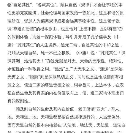
物“自足其性”、“各就其位”。顺从自然（规律）才会让事物的本
性更加充实圆满，社会伦理与国家政治一皆如此，这是和谐的原
理所在，强加人为偏离规律必定会远离事物本性。这是老子强
调“尊道而贵德”的根本原由，也是他对“上德不德，是以有德”②
的深刻体验，而这一深刻体验，导引并开启了孔子儒学及《中
庸》“肫肫其仁”的人生境界。道无二端，自足其性的中和之道，
乃顺从天理自然、纯一不已之极致。《中庸》说：“肫肫其仁！渊
渊其渊！浩浩其天！”③这无疑是对天、天命的无限性、绝对性、
永恒性的一种敬畏之词。“浩浩”是广大无限之义，“渊渊”是深远
无穷之义，“肫肫”则是深厚恳切之义，同时也是生命成德而有根
源之义。儒道二家的尊道贵德之论，词异旨同，上达本体，在表
征自然生命及其真实的内在价值取向上，儒、道二家均体现出归
真的深刻性。
顾及到自然的生命及其内在价值，老子所谓“四大”，即人、
地、天和道。地、天和道都是按自然规律运行的，人当无例外。
因而天道自然的根本内核就在“人法地，地法天，天法道，道法自