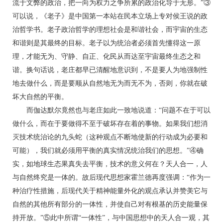
流于文弊的政治，把一向为权力之争所累的政治化导于无形。”③
可以说，《老子》是中国第一本站在民本立场上专对侯王说的政
治哲学书。老子政治哲学的理想社会是和谐社会，而宇宙的生态
和谐则是其最终的目标。老子以为统治者必须首先懂得这一原
理，才能无为、守静、自正、化民从而达至宇宙最终生态之和
谐。换句话说，老庄都早已清醒地意识到，不是要人为地强制性
地去做什么，而是要顺从自然地无为而无不为，否则，你就在破
坏大自然的平衡。
而伽达默尔竟然也与老庄如此一致地说道：“问题不在于可以
做什么，而在于要做得不至于破坏存在着的事物。如果我们想消
灭技术统治论的九头蛇（这种观点不断地使新的行动成为必要和
可能），我们就必须用平衡的真实情况统治我们的思想。”④确
实，如地球生态果真失去平衡，技术的意义何在？天人合一，人
与自然终究是一体的。故后现代思想家霍兰德再度强调：“作为一
种治疗性措施，后现代关于精神能量外化的观点承认并赞美它与
自然的其他所有部分的一体性，并使自己对有根基的历史能量保
持开放。”⑤此中所谓“一体性”，与中国思想中的天人合一观，其