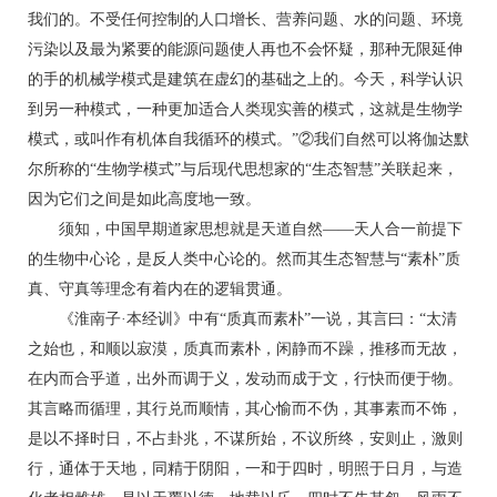
我们的。不受任何控制的人口增长、营养问题、水的问题、环境
污染以及最为紧要的能源问题使人再也不会怀疑，那种无限延伸
的手的机械学模式是建筑在虚幻的基础之上的。今天，科学认识
到另一种模式，一种更加适合人类现实善的模式，这就是生物学
模式，或叫作有机体自我循环的模式。”②我们自然可以将伽达默
尔所称的“生物学模式”与后现代思想家的“生态智慧”关联起来，
因为它们之间是如此高度地一致。
须知，中国早期道家思想就是天道自然——天人合一前提下
的生物中心论，是反人类中心论的。然而其生态智慧与“素朴”质
真、守真等理念有着内在的逻辑贯通。
《淮南子·本经训》中有“质真而素朴”一说，其言曰：“太清
之始也，和顺以寂漠，质真而素朴，闲静而不躁，推移而无故，
在内而合乎道，出外而调于义，发动而成于文，行快而便于物。
其言略而循理，其行兑而顺情，其心愉而不伪，其事素而不饰，
是以不择时日，不占卦兆，不谋所始，不议所终，安则止，激则
行，通体于天地，同精于阴阳，一和于四时，明照于日月，与造