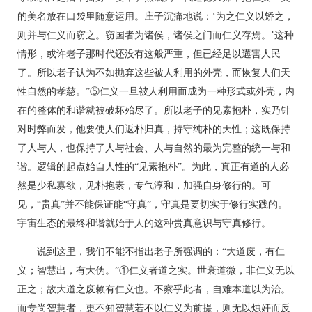
的美名放在口袋里随意运用。庄子沉痛地说：‘为之仁义以矫之，
则并与仁义而窃之。窃国者为诸侯，诸侯之门而仁义存焉。’这种
情形，或许老子那时代还没有这般严重，但已经足以遘害人民
了。所以老子认为不如抛弃这些被人利用的外壳，而恢复人们天
性自然的孝慈。”⑤仁义一旦被人利用而成为一种形式或外壳，内
在的整体的和谐就被破坏殆尽了。所以老子的见素抱朴，实乃针
对时弊而发，他要使人们返朴归真，持守纯朴的天性；这既保持
了人与人，也保持了人与社会、人与自然的最为完整的统一与和
谐。逻辑的起点始自人性的“见素抱朴”。为此，真正有道的人必
然是少私寡欲，见朴抱素，专气淳和，加强自身修行的。可
见，“贵真”并不能保证能“守真”，守真是要切实于修行实践的。
宇宙生态的最终和谐就始于人的这种贵真意识与守真修行。
说到这里，我们不能不指出老子所强调的：“大道废，有仁
义；智慧出，有大伪。”①仁义者道之实。世衰道微，非仁义无以
正之；故大道之废赖有仁义也。不察乎此者，自难本道以为治。
而专尚智慧者，更不知智慧若不以仁义为前提，则无以烛奸而反