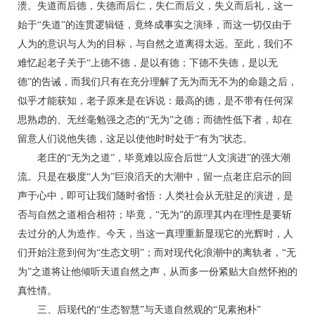
溃。失道而后德，失德而后仁，失仁而后义，失义而后礼，这一
始于“失道”的连贯逻辑链，竟终成事实之演绎，而这一切仅由于
人为的意识与人为的目标，与自然之道离得太远。至此，我们不
难忆起老子关于“上德不德，是以有德；下德不失德，是以无
德”的告诫，而我们只有在充分理解了无为而无不为的命题之后，
似乎才能获知，老子原来是在诉说：最高的德，是不带有任何深
思熟虑的、无丝毫勉强之态的“无为”之德；而德性低下者，却在
留意人们说他失德，这足以使他时时处于“有为”状态。
老庄的“无为之道”，毕竟难以应合后世“人文演进”的强大潮
流。只是在极度“人为”巨浪滔天的大潮中，留一点老庄启示的回
声于心中，即可让我们随时省悟：人类社会从无驻足的演进，是
否与自然之道相合相符；毕竟，“无为”的原理其内在理性是要斩
去过分的人为造作。今天，当这一真理重新显现它的光辉时，人
们开始注意到何为“生态文明”；而对现代化浪潮中的离轨者，“无
为”之道将让他倾听天道自然之声，从而多一份紧贴大自然怀抱的
真性情。
三、后现代的“生态智慧”与天道自然观的“见素抱朴”