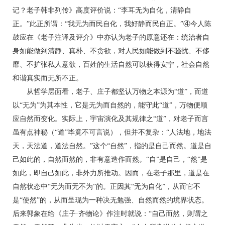
记？老子韩非列传》高度评价说：“李耳无为自化，清静自
正。”此正所谓：“我无为而民自化，我好静而民自正。”④今人陈
鼓应在《老子注译及评介》中亦认为老子的原意还在：统治者自
身如能做到清静、真朴、不贪欲，对人民如能做到不骚扰、不侈
靡、不扩张私人意欲，百姓的生活自然可以获得安宁，社会自然
和谐真实而无所不正。
从哲学层面看，老子、庄子都坚认万物之本源为“道”，而道
以“无为”为其本性，它是无为而自然的，能守此“道”，万物便顺
应自然而变化。实际上，宇宙演化及其规律之“道”，对老子而言
虽有点神秘（“道”毕竟不可言说），但并不复杂：“人法地，地法
天，天法道，道法自然。”这个“自然”，指的是自己而然。道是自
己如此的，自然而然的，非有意造作而然。“自”是自己，“然”是
如此，即自己如此，非外力所推动。因而，在老子那里，道是在
自然状态中“无为而无不为”的。正因其“无为自化”，从而它不
是“使然”的，从而呈现为一种决无勉强、自然而然的境界状态。
后来郭象在给《庄子·齐物论》作注时就说：“自己而然，则谓之