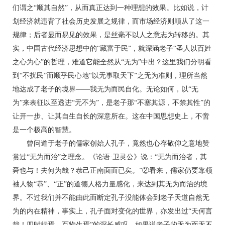
们谓之“顺其自然”，从而真正达到一种理想的效果。比如说，计
划经济就违背了社会历史发展之规律，而市场经济则顺从了这一
规律；后者显而易见的效果，是丝毫不以人之意志为转移的。其
实，中国古代经济思想中的“藏富于民”，就深涵老子“圣人以百姓
之心为心”的哲理，难道它能全然从“无为”中出？这里我们分明看
到“不扰民”而顺乎民心地“以无事取天下”之无为准则，理所当然
地达成了老子的境界——我无为而民自化。无论如何，以“无
为”来表征以至透进“无不为”，是老子那“不塞其源，不禁其性”的
让开一步、让其自生自长的深意所在。这在中国思想史上，不啻
是一个极高的智慧。
曾问道于老子的儒家创始人孔子，竟然也心存敬仰之意地赞
赏过“无为而治”之理念。《论语·卫灵公》说：“无为而治者，其
舜也与！夫何为哉？恭己正南面而已矣。”②看来，儒家仍要靠领
袖人物“恭”、“正”的道德人格力量感化，来达到其无为而治的境
界。不过我们并不能由此而断定孔子没能体会到老子天道自然无
为的内在精神，事实上，孔子面对变化的世界，亦发出过“天何言
哉！四时行焉，百物生焉”的深长感叹。如果说老子的无为而无不