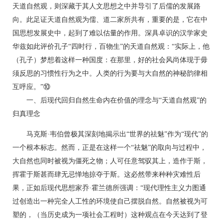
天道自然观，则深藏于其人文思想之中并导引了后儒的发展路
向。此足证天道自然观为儒、道二家所共有，重要的是，它在中
国思想发展史中，起到了难以估量的作用。深具卓识的汉学家史
华兹如此评价孔子“四时行，百物生”的天道自然观：“实际上，他
（孔子）梦想着这样一种国度：在那里，好的社会风尚体现于毋
须反思的习惯性行为之中。人类的行为要与大自然的神秘韵律相
互呼应。”⑩
一、后现代回归自然生命内在价值的理念与“天道自然观”的
归真理念
马克斯·韦伯曾极其深刻地揭示出“世界的祛魅”作为“现代”的
一个根本标志。然而，正是在这样一个“祛魅”的取向与过程中，
大自然也同时被视为僵死之物；人可任意驾驭其上，造作于斯，
挥霍于斯甚而肆无忌惮地掠夺于斯。这必然带来种种灾难性后
果，正如后现代思想家乔·霍兰德所强调：“现代理性主义力图通
过创造出一种完全人工性的环境使自己摆脱自然。自然被视为可
塑的，（当历史成为一项社会工程时）这种观点在今天达到了登