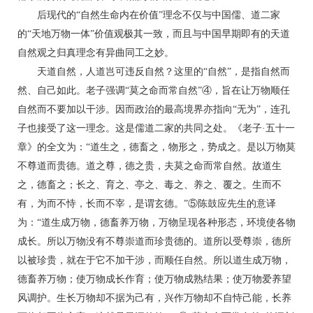
后现代的“自然生命内在价值”理念不仅与中国儒、道二家
的“天地万物一体”价值观极其一致，而且与中国早期即有的天道
自然观之归真理念有异曲同工之妙。
天道自然，人道岂可违反自然？这里的“自然”，是指自然而
然、自己如此。老子强调“莫之命而常自然”④，旨在让万物顺任
自然而不要加以干涉。因而政治的最高境界亦指向“无为”，连孔
子也接受了这一理念。这是儒道二家的共同之处。《老子·五十一
章》的全文为：“道生之，德畜之，物形之，势成之。是以万物莫
不尊道而贵德。道之尊，德之贵，夫莫之命而常自然。故道生
之，德畜之；长之、育之、亭之、毒之、养之、覆之。生而不
有，为而不恃，长而不宰，是谓玄德。”⑤陈鼓应先生的意译
为：“道生成万物，德畜养万物，万物呈现各种形态，环境使各物
成长。所以万物没有不尊崇道而珍贵德的。道所以受尊崇，德所
以被珍贵，就在于它不加干涉，而顺任自然。所以道生成万物，
德畜养万物；使万物成长作育；使万物成熟结果；使万物爱养望
风调护。生长万物却不据为己有，兴作万物却不自恃己能，长养