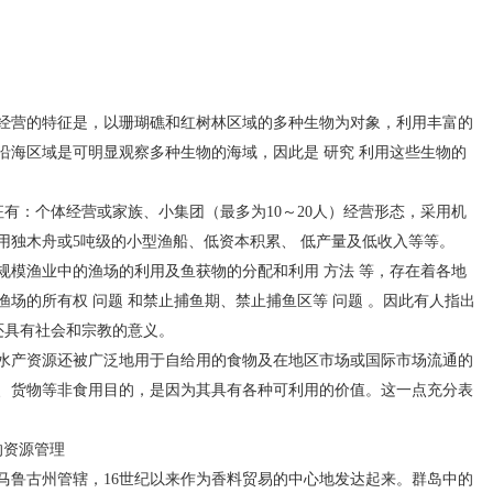
营的特征是，以珊瑚礁和红树林区域的多种生物为对象，利用丰富的
沿海区域是可明显观察多种生物的海域，因此是 研究 利用这些生物的
有：个体经营或家族、小集团（最多为10～20人）经营形态，采用机
用独木舟或5吨级的小型渔船、低资本积累、 低产量及低收入等等。
渔业中的渔场的利用及鱼获物的分配和利用 方法 等，存在着各地
场的所有权 问题 和禁止捕鱼期、禁止捕鱼区等 问题 。因此有人指出
还具有社会和宗教的意义。
产资源还被广泛地用于自给用的食物及在地区市场或国际市场流通的
、货物等非食用目的，是因为其具有各种可利用的价值。这一点充分表
资源管理
鲁古州管辖，16世纪以来作为香料贸易的中心地发达起来。群岛中的