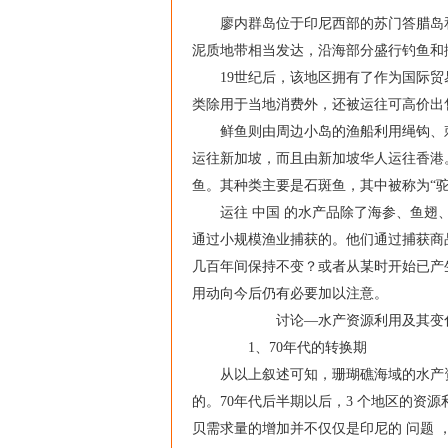
廖内群岛位于印尼西部的苏门答腊岛和
泥质地带相当发达，沿海部分盛行钓鱼和
19世纪后，该地区拥有了作为国际贸易
类除用于当地消费外，还被运往可高价出
鲜鱼则由周边小岛的渔船利用绳钩、刺
运往新加坡，而且由新加坡华人运往香港
鱼。其种类主要是石斑鱼，其中被称为“驼
运往 中国 的水产品除了海参、鱼翅、
通过小规模渔业捕获的。他们通过捕获商
几百年间保持不变？或者从某时开始已产
用动向今后仍有必要加以注意。
讨论—水产资源利用及其变
1、70年代的转换期
从以上叙述可知，珊瑚礁海域的水产资源
的。70年代后半期以后，3 个地区的资
贝需求量的增加并不仅仅是印尼的 问题