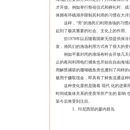
才开放。例如举行祭祖仪式和葬礼时、或
体拥有环礁湖并限制其利用的习惯在大洋
这样，“劳”的渔民们利用渔场的习惯在
起到了极其重要的社会、文化上的作用。
但1978年以后随着国家无偿提供保冷库
发，渔民们的渔场利用方式有了很大的变
例如平素封闭的渔场有时会开放几天供
止的夜间利用电灯捕鱼也开始在自由海域
用解禁捕获的珊瑚礁鱼类也遭到了同样的
被用于赚取现金，即具有了鲜鱼流通这种
这种变化显然是随着 现代 化的进展而
时间或集体关系的变质等所产生的 影响
策今后将受到注目。
3、印尼西部的廖内群岛