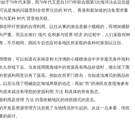
于70年代末期，而70年代又是自1973年联合国第3次海洋法会议后提
期，可说是海的问题受到全世界注目的 时代 。香港和新加坡的活鱼需求量
为与某种 时代 背景相关联。
都在呼吁资源的合理利用。以往从事的渔业是极小规模的，而增加捕获
严重。而且在推行 现代 化和参与世界 经济 的过程中，人们采取何种
善，不尽相同。因此今后也应对各地区所采取的各种对策加以注目。
惯例，可以知道在东南亚和大洋洲的小规模渔业中并非毫无条件地利
长久存续下去。当发现周围海域中的资源具有商品价值时，便出现了围
的资源利用意识有了提高。例如在所罗门群岛，当知道浅滩贝的商品价
，以至出现了明确划定海域界限的动态；再如“劳”的渔民在发现海参有
为原本就没有理想的资源利用 方法 和具体的所有形态。
用及管理 方法 仍需依赖地区的传统模式的意见。
开发及资源管理方法忽视了当地情况所引起的。从这一点来看，传统
重的探讨。