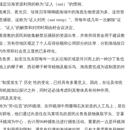
沿海资源利用的称为“证人（sasi）”的惯例。
滩贝、夜光贝、珍珠贝等瑚瑚礁海域中的海底生物资源为多。这些资
。这称为“证人封闭（sasi tutup）”。而每年或几年一次解除“证
ka）”。“证人”的解禁和封闭时期由村会议决定。
督教的居民则收集解禁后捕获的资源出售，并将所得资金用于建设教
业；另有些地区规定了个人应得份额和公用部分的比率，分割渔场按日
度的作用和社会意义显然已多样化。
鱼类，如安汶岛东部每年一次从沿海区域逆河川而上的一种沙丁鱼也
地上的椰子树、西谷椰子树等植物及极乐鸟、海燕窝也成为该制度的对
制度发生了 历史 性的变化，已经具有多重意义。因此，在论及传统
和机能加以探讨之外，同时还必须考虑到其整体具有何种作用。
用及其变化
“劳•拉贡”的环礁湖。在环礁湖中用珊瑚石灰岩造的人工岛上，居住
没有耕地，他们通过向居住在马莱塔岛的居民出售鱼获物换取芋头、甘薯
环礁湖为中心，合计用96种捕鱼法进行捕鱼活动。重要的一点是环礁湖
，其利用受到限制。通常有归属的海域被封闭，只有大量需要鱼获物时