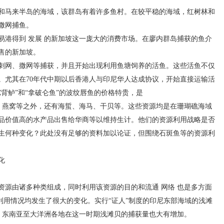
马来半岛的海域，该群岛有着许多鱼村。在较平稳的海域，红树林和
撒网捕鱼。
港得到 发展 的新加坡这一庞大的消费市场。在廖内群岛捕获的鱼介
售的新加坡。
网、撒网等捕获，并且开始出现利用鱼塘饲养的活鱼。这些活鱼不仅
。尤其在70年代中期以后香港人与印尼华人达成协议，开始直接运输活
背鲈”和“拿破仑鱼”的波纹唇鱼的价格特贵，是
燕窝等之外，还有海蜇、海马、干贝等。这些资源均是在珊瑚礁海域
品价值高的水产品出售给华商等以维持生计。他们的资源利用战略是否
生何种变化？此处没有足够的资料加以论证，但围绕石斑鱼等的资源利
化
由诸多种类组成，同时利用该资源的目的和流通 网络 也是多方面
源利用情况均发生了很大的变化。实行“证人”制度的印尼东部海域的浅滩
 ，东南亚至大洋洲各地在这一时期浅滩贝的捕获量也大有增加。