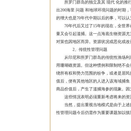
所罗门群岛的独立及其 现代 化的推行始
出200海里 问题 和地球环境问题的时
的增大也是70年代中期以后的事，可以认
70年代后又过了15年的现在，全世界
量又会引起滥捕。这一点海底生物资源尤为
对策也因地区而异。资源状况或恶化或改
2、传统性管理问题
从印尼和所罗门群岛的传统性渔场利用
用珊瑚礁资源。但这种惯例和限制绝不会
绕所有权和势力范围的纷争，或者是居民
值后，便有其他地区的人进入该海域捕鱼
商品价值后，产生了滥捕海参的现象。因
这些情况表明必须重新考虑将来的资源利
当然，提出重视当地模式是由于上述的
性管理问题今后仍需作为重要课题加以慎