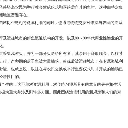
马莱塔岛农民为举行教会建成仪式和喜筵需向其购鱼时。这种由特定集
洲地区普遍存在。
限制不规则的资源利用的同时，也通过物物交换对维持与农民的关系
及运往城市的鲜鱼流通机构的开发、以及80～90年代商业性渔业的开
化。
采集浅滩贝，并将一部分贝送给所有者，其余用于赚取现金；以往禁
进行，产卵期的蓝子鱼被大量捕获，冷冻后被运往城市；在专属海域利
命运。也就是说，以往在与农民交换或举行重要仪式时才开放的渔场已
经济性目的。
产生的，这不单对资源利用，对传统习惯所具有的意义的失去和生活
 也极为重大并涉及到许多方面。因此围绕渔场利用的新规定和人们的对