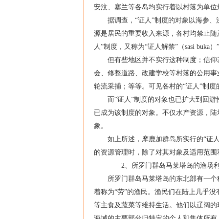
安汶、塞兰等各岛均实行着以村落为单位规定
据调查，“证人”制度的对象以海参、浅
源是居民的重要收入来源，各村均禁止随意捕获
人”制度，又称为“证人解禁”（sasi bu
但有些地区并不实行这种制度；信仰基
会、修整道路、改建学校等村落的公用事
轮流采捕；等等。可见各村的“证人”制
而“证人”制度的对象也已扩大到回游性
已成为该制度的对象。不仅水产资源，陆
象。
如上所述，摩鹿加群岛所实行的“证人”
的资源管理时，除了对其对象及适用范围
2、所罗门群岛马莱塔岛的渔场利
所罗门群岛马莱塔岛的东北部有一个称为
着称为“劳”的渔民。渔民们在陆上几乎
等主食及蔬菜等维持生活。他们以辽阔的
海域的主要部分归特定的个人和集体所有