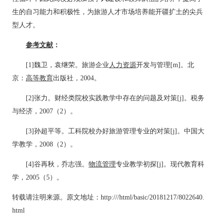
生的自习能力和积极性，为旅游人才市场培养能开疆扩土的尖兵
型人才。
参考文献
：
[1]魏卫，袁继荣。旅游企业
人力资源
开发与管理[m]。北
京：
高等教育
出版社，2004。
[2]张力。财经类院校实践教学中存在的问题及对策[j]。税务
与经济，2007（2）。
[3]孙超平等。工科院校办好旅游管理专业的对策[j]。中国大
学教学，2008（2）。
[4]谷再秋，乔志强。
物流管理
专业教学初探[j]。现代教育科
学，2005（5）。
转载请注明来源。原文地址：http:///html/basic/20181217/8022640.
html