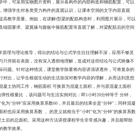
学中，可采用实物图片资料，展示各构件的内部构造和钢筋配置，可以
，增强学生对各类受力构件的直观认识，让课本空洞的文字内容直观
提高教学质量。例如，在讲解t型梁的配筋构造时，利用图片展示，可以
及锚固要求、梁翼缘与腹板中箍筋配置等直观了解，对梁配筋后的空间
原理与理论推导，得出的结论与公式学生往往理解不深，应用不够灵
习只停留在表面，没有深入透彻地理解，造成对这些结论与公式映像不
际问题。针对这种情况，课堂教学除要将内容讲清讲透外，可将复杂的
行对比，让学生根据生动的生活加深对教学内容的理解，从而达到意想
混凝土协同工作，钢筋面积 可换算为混凝土面积，并与原混凝土面积
的弹性模量比 ，该问题可与生活实例对比：即1小时20分钟等于 分钟，
时”化为“分钟”应采用换算系数60，并且最后的结果全是“分钟”；同样混凝
积也应采用换算系数 ， 的意义就相当于“小时”化为“分钟”的换算系数
混凝土后的总面积。采用这种方法讲授课程学生非常感兴趣，并且能帮助
的教学效果。