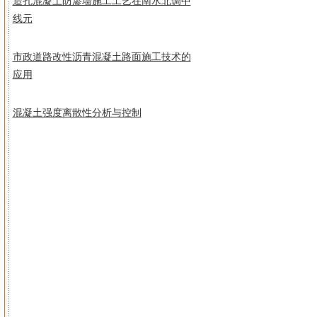
造孔混凝土防渗墙施工工艺在南水北调中
线元
市政道路改性沥青混凝土路面施工技术的
应用
混凝土强度离散性分析与控制