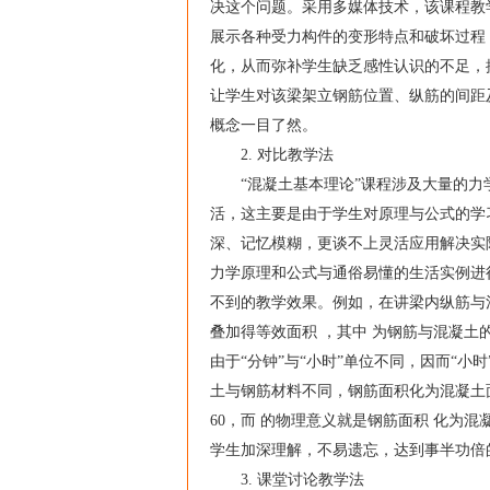
决这个问题。采用多媒体技术，该课程教
展示各种受力构件的变形特点和破坏过程
化，从而弥补学生缺乏感性认识的不足，
让学生对该梁架立钢筋位置、纵筋的间距
概念一目了然。
2. 对比教学法
“混凝土基本理论”课程涉及大量的力学
活，这主要是由于学生对原理与公式的学
深、记忆模糊，更谈不上灵活应用解决实
力学原理和公式与通俗易懂的生活实例进
不到的教学效果。例如，在讲梁内纵筋与
叠加得等效面积 ，其中 为钢筋与混凝土
由于“分钟”与“小时”单位不同，因而“小
土与钢筋材料不同，钢筋面积化为混凝土面
60，而 的物理意义就是钢筋面积 化为
学生加深理解，不易遗忘，达到事半功倍
3. 课堂讨论教学法