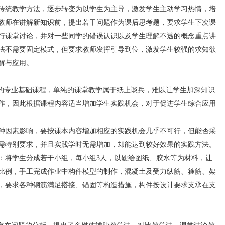
统教学方法，逐步转变为以学生为主导，激发学生主动学习热情，培
教师在讲解新知识前，提出若干问题作为课后思考题，要求学生下次课
行课堂讨论，并对一些同学的错误认识以及学生理解不透的概念重点讲
法不需要固定模式，但要求教师发挥引导到位，激发学生较强的求知欲
解与应用。
专业基础课程，单纯的课堂教学属于纸上谈兵，难以让学生加深知识
作，因此根据课程内容适当增加学生实践机会，对于促进学生综合应用
因素影响，要按课本内容增加相应的实践机会几乎不可行，但能否采
需特别要求，并且实践学时无需增加，却能达到较好效果的实践方法。
将学生分成若干小组，每小组3人，以硬绘图纸、胶水等为材料，让
比例，手工完成作业中构件模型的制作，混凝土及受力纵筋、箍筋、架
，要求各种钢筋满足搭接、锚固等构造措施，构件按设计要求支承在支