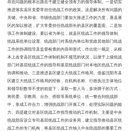
存在问题的根本出路在于建立健全强有力的领导体制。一是切实
推进落实县区党委常担任统战工作的政策。这是解决所有问题的
关键。中央和省、市级统战部门要加大推进工作的力度，逐县逐
区的加以推进，扩大常委担任统战部长的县区的覆盖面。二是加
强工作体制建设。要以省为单位，就县区统战工作的领导体制、
统战系统单位设置、统战部门对系统内单位和党政其他部门统战
工作的协调指导及监督检查的内容和形式，作出统一规定，从根
本上改变县区统战工作体制机制不规范的状况，以便于上级统战
部门对基层统战工作的指导和基层统战部门对本地区统战工作的
协调和推动。三是推进县区建立大统战工作格局。借鉴沈阳市县
区建立大统战工作格局的经验，在机构名称、行政执法主体地位
和领导职数等不变的前提下，采取一套人马，多块牌子的方式，
将民委、宗教局、台办、侨联等系统单位，统一整合到统战部
中，形成工作合力，增强统战部门开展工作，处理实际问题的能
力。四是建立对县区统战工作指导推动的工作机制。主要是中央
统战部应设立专司基层统战工作的业务局，建立指导推动县区统
战工作的专门机构，将县区统战工作纳入中央统战部的重要工作