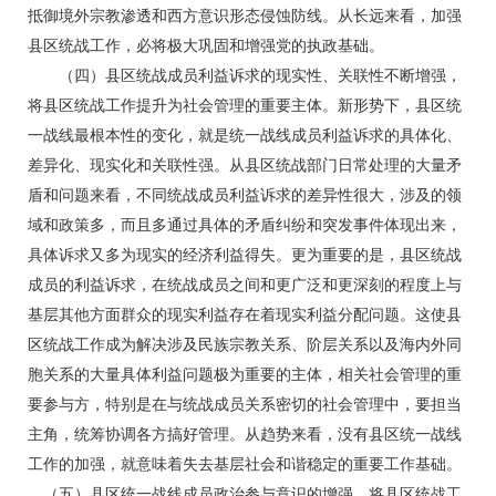
抵御境外宗教渗透和西方意识形态侵蚀防线。从长远来看，加强
县区统战工作，必将极大巩固和增强党的执政基础。
（四）县区统战成员利益诉求的现实性、关联性不断增强，
将县区统战工作提升为社会管理的重要主体。新形势下，县区统
一战线最根本性的变化，就是统一战线成员利益诉求的具体化、
差异化、现实化和关联性强。从县区统战部门日常处理的大量矛
盾和问题来看，不同统战成员利益诉求的差异性很大，涉及的领
域和政策多，而且多通过具体的矛盾纠纷和突发事件体现出来，
具体诉求又多为现实的经济利益得失。更为重要的是，县区统战
成员的利益诉求，在统战成员之间和更广泛和更深刻的程度上与
基层其他方面群众的现实利益存在着现实利益分配问题。这使县
区统战工作成为解决涉及民族宗教关系、阶层关系以及海内外同
胞关系的大量具体利益问题极为重要的主体，相关社会管理的重
要参与方，特别是在与统战成员关系密切的社会管理中，要担当
主角，统筹协调各方搞好管理。从趋势来看，没有县区统一战线
工作的加强，就意味着失去基层社会和谐稳定的重要工作基础。
（五）县区统一战线成员政治参与意识的增强，将县区统战工