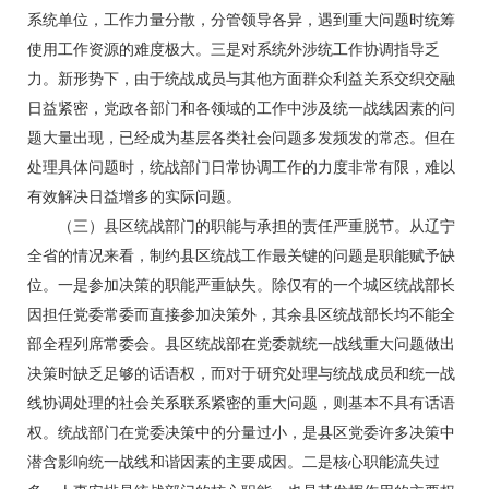
系统单位，工作力量分散，分管领导各异，遇到重大问题时统筹
使用工作资源的难度极大。三是对系统外涉统工作协调指导乏
力。新形势下，由于统战成员与其他方面群众利益关系交织交融
日益紧密，党政各部门和各领域的工作中涉及统一战线因素的问
题大量出现，已经成为基层各类社会问题多发频发的常态。但在
处理具体问题时，统战部门日常协调工作的力度非常有限，难以
有效解决日益增多的实际问题。
（三）县区统战部门的职能与承担的责任严重脱节。从辽宁
全省的情况来看，制约县区统战工作最关键的问题是职能赋予缺
位。一是参加决策的职能严重缺失。除仅有的一个城区统战部长
因担任党委常委而直接参加决策外，其余县区统战部长均不能全
部全程列席常委会。县区统战部在党委就统一战线重大问题做出
决策时缺乏足够的话语权，而对于研究处理与统战成员和统一战
线协调处理的社会关系联系紧密的重大问题，则基本不具有话语
权。统战部门在党委决策中的分量过小，是县区党委许多决策中
潜含影响统一战线和谐因素的主要成因。二是核心职能流失过