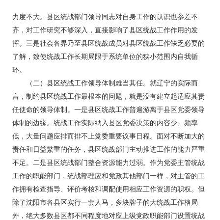
力度不大。县区统战部门领导同志对自身工作的认识也参差不
齐，对工作研究不够深入，直接影响了县区统战工作作用的发
挥。三是社会各界乃至县区统战成员对县区统战工作缺乏必要的
了解，致使统战工作长期局限于系统单位的狭小范围内自我循
环。
（二）县区统战工作领导体制难当其任。就辽宁的实际而
言，制约县区统战工作最根本的问题，就是没有建立起适应其责
任使命的领导体制。一是县区统战工作普遍游离于县区党委领导
体制的边缘。统战工作实际纳入县区党委决策的内容少、频率
低，大量问题应排而排不上党委重要议事日程。面对不断加大的
责任和日益繁重的任务，县区统战部门主动推进工作的能力严重
不足。二是县区统战部门整合资源能力过弱。作为党委主管统战
工作的职能部门，统战部理应和党政其他部门一样，对主管的工
作拥有检查指导、评价考核和调配使用相应工作资源的职权。但
除了沈阳市各县区实行一套人马，多块牌子的大统战工作格局
外，绝大多数县区都不同程度地对应上级党政职能部门设置统战