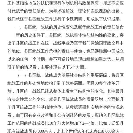
工作基础性地位的认识和现行体制机制与政策保障，却远不适应
时代赋予的责任使命。为寻求破解这一理论和实践课题的出路，
我们就辽宁县区统战工作进行了专题调研，形成以下认识成果。
一、县区统一战线的历史性变化及赋予统战工作的责任使命
新的历史条件下，县区统一战线整体性与结构性的变化，突
出了县区统战工作在统一战线事业乃至于我们党治国理政全局中
的地位。县区统战工作承担的责任与使命，也已远胜新中国成立
以来的任何一个时期，并不可逆转地呈现出继续加重之势。从调
研了解的情况看，主要体现在以下5个方面。
（一）县区统一战线成为基层社会结构的重要层级，将县区
统战工作的基础性地位抬升到了战略层面。历经30多年改革开
放，县区统一战线已经从整体上发生了结构性的变化。其中最具
有决定性意义的变化，就是县区统战成员的质量双增，全面抬升
了县区统战工作的基础性地位。从数据调研和实地考察的情况来
看，由于国有企业改革和非公有制经济的发展，应纳入县区统战
工作范围的统战成员比10年前大体增加了2—4倍。比如，辽阳县
现有统战成员10 000余人，比上个世纪90年代末多出8 000余人；