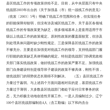
县区统战工作的专项政策供给不足。目前，从中央层面只有中央
统战部2003年出台的《关于加强县（市）统一战线工作的意见》
（统发〔2003〕5号）明确了统战工作范围和任务，但实现任务
的职能保障却较弱，但没有涉及城区统战工作。关于县区各领域
统战工作的专项政策更为缺乏，很多领域基本上是套用适用于市
级以上统战工作的政策规定。原则性政策的覆盖面较宽，但涉及
到处理具体问题时缺少刚性规定。三是保障县区统战工作的政策
不够充分。主要是在加强党对统战工作的领导，支持统战部门履
行职能的政策缺乏具体明确的规定。特别是统战部门协调党政相
关部门落实统战政策，做好统战工作的政策严重不足。加强统战
部门自身建设特别是领导班子建设的政策不够具体，刚性不强，
使统战部门的弱势状态长期得不到解决。 （五）县区统战工作
力量过于羸弱。与上述四个方面问题相对应的是，基层统战工作
力量过于薄弱，大多数县区统战部门都处于应付日常事务的状
态，无力积极主动地创造性开展工作。一是人员编制过少。辽宁
100个县区统战部编制在4人（含工勤编）以下和内含台