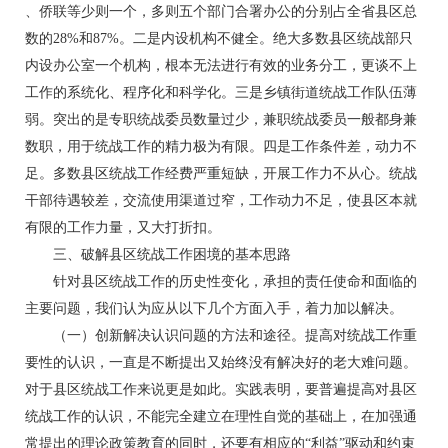
、侨联等少则一个，多则五个部门合署办公的分别占全省县区总
数的28%和87%。二是内设机构不健全。绝大多数县区统战部只
内设办公室一个机构，根本无法进行有效的业务分工，更谈不上
工作的系统化、程序化和科学化。三是乡镇街道统战工作队伍薄
弱。突出的是专职统战委员数量过少，兼职统战委员一般都身兼
数职，用于统战工作的精力极为有限。四是工作条件差，动力不
足。多数县区统战工作经费严重短缺，开展工作力不从心。统战
干部待遇较差，交流使用渠道过窄，工作动力不足，使县区本就
有限的工作力量，又大打折扣。
三、破解县区统战工作困境的基本思路
针对县区统战工作的历史性变化，承担的责任使命和面临的
主要问题，我们认为应从以下几个方面入手，着力加以解决。
（一）创新解决认识问题的方法和途径。提高对统战工作重
要性的认识，一直是不断提出又始终没有解决好的老大难问题。
对于县区统战工作来说更是如此。实践表明，要普遍提高对县区
统战工作的认识，不能完全建立在理性自觉的基础上，在加强通
常提出的理论政策教育的同时，还要有相应的“利益”驱动和约束