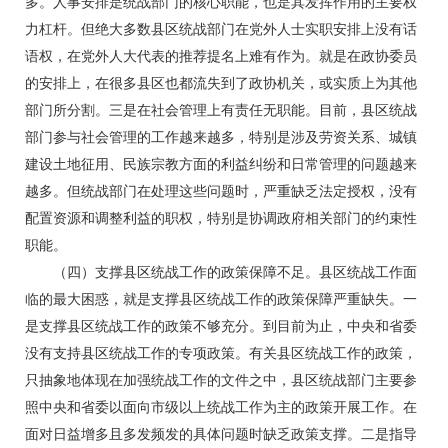
多。人事安排是统战部门的核心职能，也是其发挥作用的主要权
力杠杆。但绝大多数县区统战部门在党外人士实职安排上没有话
语权，在党外人大代表的推荐提名上难有作为。就是在政协委员
的安排上，在很多县区也都流失到了政协机关，或实质上为其他
部门所分割。三是在社会管理上有责任无职能。目前，县区统战
部门参与社会管理的工作越来越多，特别是涉及劳资关系、城镇
建设土地征用、民族宗教方面的利益纠纷和日常管理的问题越来
越多。但统战部门在处理这些问题时，严重缺乏法定授权，没有
配置资源和调整利益的职权，特别是协调政府相关部门的约束性
职能。
（四）支撑县区统战工作的政策保障不足。县区统战工作面
临的最大困惑，就是支撑县区统战工作的政策保障严重缺失。一
是支撑县区统战工作的政策不够充分。到目前为止，中央和省委
没有支持县区统战工作的专项政策。有关县区统战工作的政策，
只抽象地体现在加强统战工作的文件之中，县区统战部门主要参
照中央和省委以面向市级以上统战工作为主的政策开展工作。在
面对日益增多且多发频发的具体问题时缺乏政策支撑。二是指导