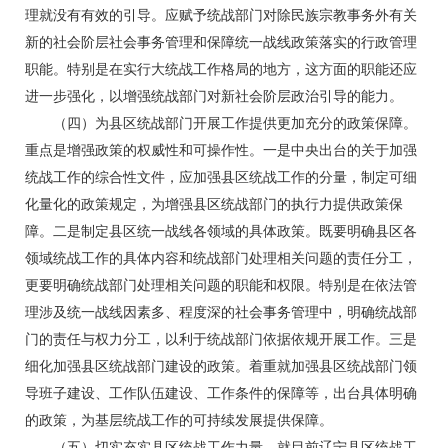
理就没有有效的引导。应赋予统战部门对除民族宗教事务外有关
新的社会阶层社会事务管理和保障统一战线政策落实的行政管理
职能。特别是在实行大统战工作格局的地方，这方面的职能还应
进一步强化，以增强统战部门对新社会阶层政治引导的能力。
（四）为县区统战部门开展工作提供更加充分的政策保障。
重点是增强政策的权威性和可操作性。一是中央出台的关于加强
统战工作的综合性文件，应加强县区统战工作的分量，制定可细
化量化的政策规定，为增强县区统战部门的执行力提供政策保
障。二是制定县区统一战线各领域的具体政策。既要明确县区各
领域统战工作的具体内容和统战部门处理相关问题的责任分工，
更要明确统战部门处理相关问题的职能和权限。特别是在依法管
理涉及统一战线因素多、程度深的社会事务管理中，明确统战部
门的责任与权力分工，以利于统战部门依据依规开展工作。三是
细化加强县区统战部门建设的政策。着重就加强县区统战部门领
导班子建设、工作队伍建设、工作条件的保障等，出台具体明确
的政策，为基层统战工作的可持续发展提供保障。
（五）切实充实县区统战工作力量。就目前辽宁县区统战工