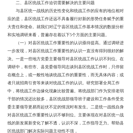
二、县区统战工作迫切需要解决的主要问题
与县区统一战线的历史性变化和统战工作的应有的地位相对
应的是，县区统战工作还远不具备履行好新的形势任务赋予的重
大责任和使命。就我们对辽宁县区统战工作基本情况的数据分析
和实地调研来看，普遍存在着以下5个方面的主要问题。
（一）对县区统战工作重要性的认识亟待提高。通过调研进
一步发现，对县区统战工作重要性的认识一直没有得到很好的解
决。一是一些地方党委主要领导对县区统战工作认识不到位。在
调研中，有些市、县党委领导同志谈到县区统战工作时，只停留
在概念上，或一般性地谈统战工作的重要性，而无具体内容；或
者只就招商引资等来谈对统战工作的认识。研究部署全局工作
中，将统战工作边缘化现象比较普遍。将统战部门作为安排老弱
干部的情况还比较多，县区统战部领导班子建设和工作条件受党
委主要领导更易而起伏不定的情况时有发生。二是统一战线自身
对县区统战工作重要性认识不够到位。主要体现在对县区统一战
线的新发展新变化了解不透，认识不深，工作指导乏力。帮助县
区统战部门解决实际问题主动性不强，