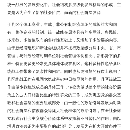
统一战线的发展变化中。社会结构多层级化发展格局的形成，主
要是因为产生了新的社会阶层。而新的社会阶层发源
于县区个体工商业，生成于非公有制经济组织的成长壮大和国
有、集体企业的转制。统一战线在原本具有的多党派、多民族、
多宗教、多价值取向的多样性基础上，又增加了多阶层的内容。
由于新经济组织和新社会组织并不按行政层级分属中央、省、市
管理，与计划经济时期单位制社会管理体制相比，新形势下的多
样性特征更多更经常更具体地体现在县区。这种多样性也给县区
统战工作带来了复杂性和困难。同时也从更深刻的程度上说明了
县区统战工作在巩固党执政基础中日益显著的作用。县区统战工
作由做少数统战成员的具体工作，转变为做以整个新的社会阶层
为主的占人口相当比重的特殊群众的工作，成为巩固党的群众基
础和社会基础的重要组成部分；由一般性的政治引导发展为对新
的社会阶层和信教群众等庞大社会群体的政治引导，在全社会树
立和践行社会主义核心价值体系中发挥着不可替代的作用；由以
增进政治共识为主要取向的政治引导，发展为在扩大开放条件下