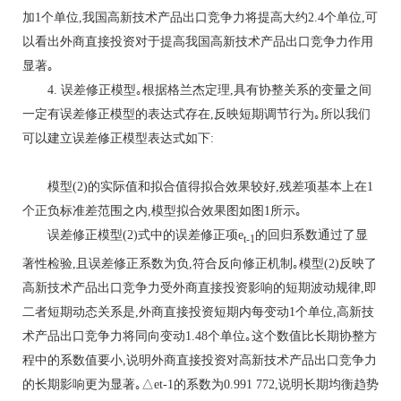
加1个单位,我国高新技术产品出口竞争力将提高大约2.4个单位,可
以看出外商直接投资对于提高我国高新技术产品出口竞争力作用
显著｡
4. 误差修正模型｡根据格兰杰定理,具有协整关系的变量之间
一定有误差修正模型的表达式存在,反映短期调节行为｡所以我们
可以建立误差修正模型表达式如下:
模型(2)的实际值和拟合值得拟合效果较好,残差项基本上在1
个正负标准差范围之内,模型拟合效果图如图1所示｡
误差修正模型(2)式中的误差修正项e
的回归系数通过了显
t-1
著性检验,且误差修正系数为负,符合反向修正机制｡模型(2)反映了
高新技术产品出口竞争力受外商直接投资影响的短期波动规律,即
二者短期动态关系是,外商直接投资短期内每变动1个单位,高新技
术产品出口竞争力将同向变动1.48个单位｡这个数值比长期协整方
程中的系数值要小,说明外商直接投资对高新技术产品出口竞争力
的长期影响更为显著｡△et-1的系数为0.991 772,说明长期均衡趋势