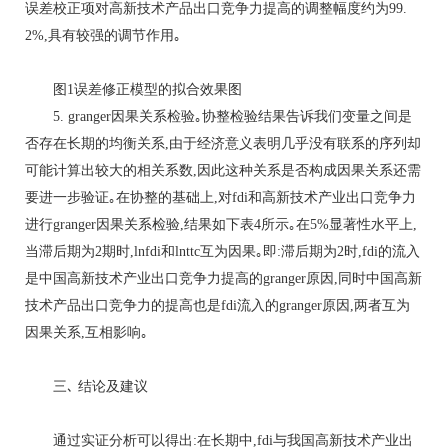
误差校正项对高新技术产品出口竞争力提高的调整幅度约为99.
2%,具有较强的调节作用｡
图1误差修正模型的拟合效果图
5. granger因果关系检验｡协整检验结果告诉我们变量之间是
否存在长期的均衡关系,由于经济意义表明几乎没有联系的序列却
可能计算出较大的相关系数,因此这种关系是否构成因果关系还需
要进一步验证｡在协整的基础上,对fdi和高新技术产业出口竞争力
进行granger因果关系检验,结果如下表4所示｡在5%显著性水平上,
当滞后期为2期时,lnfdi和lnttc互为因果｡即:滞后期为2时,fdi的流入
是中国高新技术产业出口竞争力提高的granger原因,同时中国高新
技术产品出口竞争力的提高也是fdi流入的granger原因,两者互为
因果关系,互相影响｡
三､ 结论及建议
通过实证分析可以得出:在长期中,fdi与我国高新技术产业出