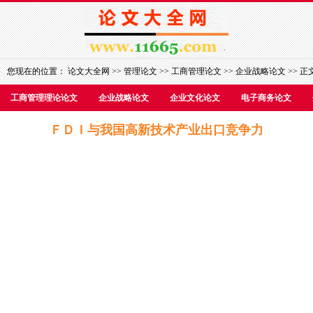
您现在的位置：
论文大全网
>>
管理论文
>>
工商管理论文
>>
企业战略论文
>> 正
工商管理理论论文
企业战略论文
企业文化论文
电子商务论文
ＦＤＩ与我国高新技术产业出口竞争力