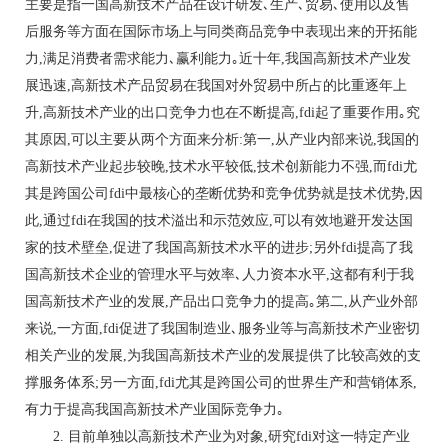
主要是指一国高新技术产品在设计研发､生产､贸易､使用以及售
后服务等方面在国际市场上与同类商品竞争中表现出来的开拓能
力,满足消费者需求能力､赢利能力｡近十年,我国高新技术产业发
展迅速,高新技术产品贸易在我国对外贸易中所占的比重逐年上
升,高新技术产业的出口竞争力也在不断提高,fdi起了重要作用｡究
其原因,可以主要从两个方面来分析:第一,从产业内部来说,我国的
高新技术产业起步较晚,技术水平较低,技术创新能力不强,而fdi尤
其是跨国公司fdi中最核心的垄断优势和竞争优势就是技术优势,因
此,通过fdi在我国的技术溢出和示范效应,可以有效地避开发达国
家的技术壁垒,促进了我国高新技术水平的进步;另外fdi提高了我
国高新技术企业的管理水平与效率､人力资本水平,这都有利于我
国高新技术产业的发展,产品出口竞争力的提高｡第二,从产业外部
来说,一方面,fdi促进了我国制造业､服务业等与高新技术产业密切
相关产业的发展,为我国高新技术产业的发展提供了比较高效的支
撑服务体系;另一方面,fdi尤其是跨国公司的世界生产和营销体系,
有力于提高我国高新技术产业国际竞争力｡
2. 目前单独以高新技术产业为对象,研究fdi对这一特定产业