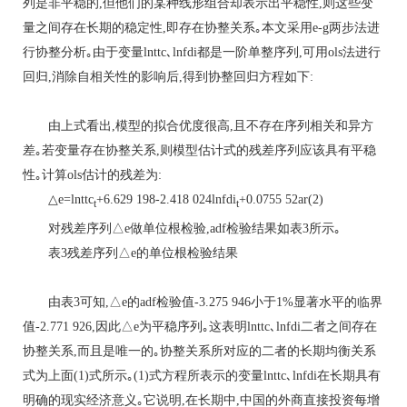
列是非平稳的,但他们的某种线形组合却表示出平稳性,则这些变
量之间存在长期的稳定性,即存在协整关系｡本文采用e-g两步法进
行协整分析｡由于变量lnttc､lnfdi都是一阶单整序列,可用ols法进行
回归,消除自相关性的影响后,得到协整回归方程如下:
由上式看出,模型的拟合优度很高,且不存在序列相关和异方
差｡若变量存在协整关系,则模型估计式的残差序列应该具有平稳
性｡计算ols估计的残差为:
△e=lnttc
+6.629 198-2.418 024lnfdi
+0.0755 52ar(2)
t
t
对残差序列△e做单位根检验,adf检验结果如表3所示｡
表3残差序列△e的单位根检验结果
由表3可知,△e的adf检验值-3.275 946小于1%显著水平的临界
值-2.771 926,因此△e为平稳序列｡这表明lnttc､lnfdi二者之间存在
协整关系,而且是唯一的｡协整关系所对应的二者的长期均衡关系
式为上面(1)式所示｡(1)式方程所表示的变量lnttc､lnfdi在长期具有
明确的现实经济意义｡它说明,在长期中,中国的外商直接投资每增