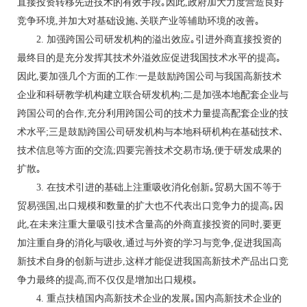
直接投资转移先进技术的有效手段｡因此,政府加大力度营造良好
竞争环境,并加大对基础设施､关联产业等辅助环境的改善｡
2. 加强跨国公司研发机构的溢出效应｡引进外商直接投资的
最终目的是充分发挥其技术外溢效应促进我国技术水平的提高｡
因此,要加强几个方面的工作:一是鼓励跨国公司与我国高新技术
企业和科研教学机构建立联合研发机构;二是加强本地配套企业与
跨国公司的合作,充分利用跨国公司的技术力量提高配套企业的技
术水平;三是鼓励跨国公司研发机构与本地科研机构在基础技术､
技术信息等方面的交流;四要完善技术交易市场,便于研发成果的
扩散｡
3. 在技术引进的基础上注重吸收消化创新｡贸易大国不等于
贸易强国,出口规模和数量的扩大也不代表出口竞争力的提高｡因
此,在未来注重大量吸引技术含量高的外商直接投资的同时,要更
加注重自身的消化与吸收,通过与外资的学习与竞争,促进我国高
新技术自身的创新与进步,这样才能促进我国高新技术产品出口竞
争力最终的提高,而不仅仅是增加出口规模｡
4. 重点扶植国内高新技术企业的发展｡国内高新技术企业的