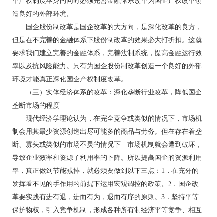
革产权制度本身的同时必须完善金融体系改革为国企产权改革创
造良好的外部环境。
国企股份制改革是国企改革的大方向，是深化改革的良方，
但是在不完善的金融体系下股份制改革的效果必大打折扣。这就
要求我们建立完善的金融体系，完善法制系统，提高金融运行效
率以及抗风险能力。只有为国企股份制改革创造一个良好的外部
环境才能真正深化国企产权制度改革。
（三）实体经济体系的改革：深化垄断行业改革，降低国企
垄断市场的程度
现代经济学理论认为，在完全竞争或类似的情况下，市场机
制会用其最少资源创造出尽可能多的商品与劳务。但在存在着垄
断、寡头或类似的市场不灵的情况下，市场机制就会遭到破坏，
导致企业效率和资源了利用率的下降。所以提高国企的资源利用
率，真正做到节能减排，就必须要做到以下三点：1．在充分的
发挥看不见的手作用的前提下运用宏观调控的政策。2．国企改
革要实践有进有退，进而有为，退而有序的原则。3．坚持平等
保护物权，引入竞争机制，形成各种所有制经济平等竞争、相互