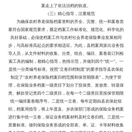
案走上了依法治档的轨道。
（三）精心指导，注重规范
为确保农村养老保险档案资料的齐全、完整、统一和案卷质
量符合国家规范要求，奠定档案工作标准化、规范化、科学化的
良好基础，必须使档案工作与农村社会养老保险事业发展相同
步，与高标准高起点的要求相适应。为此，县档案局派出业务指
导人员，从文件材料的收集、分类、组合、编目、案卷装订到检
索工具的编制，都精心指导，热情示范，并做到四个“统一”。一
是统一分类编号标准。按照“立卷归档制度”的要求指导县农保处
制定了“农村养老保险档案归档范围和保管期限表”，为便于管
理，在保险业务档案一级类目下划分了投保类、发放类、转退保
类、解款登记类四个二级类目，在每一个二级类目里按保管期限
统一编排案卷顺序号。二是统一立卷。每年定期由县农保处组
织，档案局指导，将上年度县、乡农保部门形成的保险业务档案
进行集中统一立卷，保证业务档案材料及时立卷归档。三是统一
质量标准。做到保险业务形成的全部表、单、证、卡等材料收集