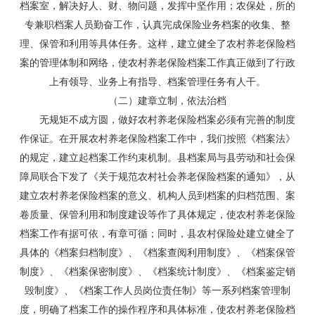
档案室，解决好人、财、物问题，发挥中坚作用；农保处，所的
专兼职档案人员勤奋工作，认真完成保险业务档案的收集、整
理、保管和利用等具体任务。这样，建立健全了农村养老保险档
案的管理体制和网络，使农村养老保险档案工作真正做到了行政
上有领导、业务上有指导、档案管理任务有人干。
（二）建章立制，依法治档
无规矩不成方圆，做好农村养老保险档案必须有完善的制度
作保证。在开展农村养老保险档案工作中，我们按照《档案法》
的规定，建立起档案工作约束机制。县档案局与县劳动和社会保
障局联合下发了《关于规范农村社会养老保险档案的通知》，从
建立农村养老保险档案的意义、机构人员到档案的归档范围、案
卷质量、保管利用和制度建设等作了具体规定，使农村养老保险
档案工作有据可依，有章可循；同时，县农村保险处建立健全了
具体的《档案归档制度》、《档案查阅利用制度》、《档案保管
制度》、《档案保密制度》、《档案统计制度》、《档案鉴定销
毁制度》、《档案工作人员岗位责任制》等一系列档案管理制
度，明确了档案工作的操作程序和具体标准，使农村养老保险档